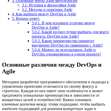
3.
Основные черты Agile методологии
3.1.
История и философия Agile
3.2.
Методы и практики Agile
4.
Как выбрать между DevOps и Agile
5.
Вопрос-ответ:
5.0.1.
В чем основное отличие между
DevOps и Agile?
5.0.2.
Какой подход лучше выбрать для моего
проекта: DevOps или Agile?
5.0.3.
Какие преимущества принесет
внедрение DevOps по сравнению с Agile?
5.0.4.
Можно ли использовать Agile и
DevOps одновременно в одном проекте?
Основные различия между DevOps и
Agile
Методики разработки программного обеспечения и подходы к
управлению проектами отличаются по своему фокусу и
стратегии. Каждая из них имеет свои особенности и может
предложить уникальные преимущества в зависимости от
конкретных целей и потребностей. Важно понимать
ключевые различия между этими подходами, чтобы выбрать
наиболее подходящий для решения конкретных задач и