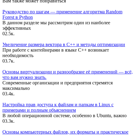
Вам также может понравиться
Руководство по шагам — применение алгоритма Random
Forest в Python
В данном разделе мы рассмотрим один из наиболее
эффективных
0
2.5к.
Увеличение размера вектора в C++ и методы оптимизации
При работе с контейнерами в языке C++ возникает
необходимость
0
3.7к.
Основы виртуализации и разнообразие её применений — всё,
что вам нужно знать.
Современные организации и предприятия стремятся
максимально
0
3.4к.
Настройка прав доступа к файлам и папкам в Linux с
примерами и полным объяснением
В любой операционной системе, особенно в Ubuntu, важно
0
3.3к.
Основы компьютерных файлов, их форматы и практическое