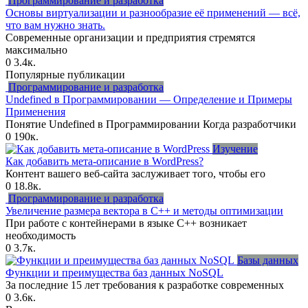
Программирование и разработка
Основы виртуализации и разнообразие её применений — всё,
что вам нужно знать.
Современные организации и предприятия стремятся
максимально
0
3.4к.
Популярные публикации
Программирование и разработка
Undefined в Программировании — Определение и Примеры
Применения
Понятие Undefined в Программировании Когда разработчики
0
190к.
Изучение
Как добавить мета-описание в WordPress?
Контент вашего веб-сайта заслуживает того, чтобы его
0
18.8к.
Программирование и разработка
Увеличение размера вектора в C++ и методы оптимизации
При работе с контейнерами в языке C++ возникает
необходимость
0
3.7к.
Базы данных
Функции и преимущества баз данных NoSQL
За последние 15 лет требования к разработке современных
0
3.6к.