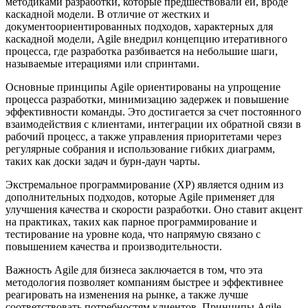
методиками разработки, которые предшествовали ей, вроде
каскадной модели. В отличие от жестких и
документоориентированных подходов, характерных для
каскадной модели, Agile внедрил концепцию итеративного
процесса, где разработка разбивается на небольшие шаги,
называемые итерациями или спринтами.
Основные принципы Agile ориентированы на упрощение
процесса разработки, минимизацию задержек и повышение
эффективности команды. Это достигается за счет постоянного
взаимодействия с клиентами, интеграции их обратной связи в
рабочий процесс, а также управления приоритетами через
регулярные собрания и использование гибких диаграмм,
таких как доски задач и бурн-даун чарты.
Экстремальное программирование (XP) является одним из
дополнительных подходов, которые Agile применяет для
улучшения качества и скорости разработки. Оно ставит акцент
на практиках, таких как парное программирование и
тестирование на уровне кода, что напрямую связано с
повышением качества и производительности.
Важность Agile для бизнеса заключается в том, что эта
методология позволяет компаниям быстрее и эффективнее
реагировать на изменения на рынке, а также лучше
соответствовать потребностям клиентов. Принципы Agile