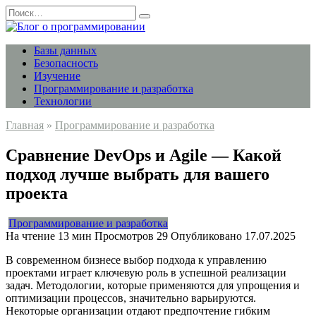
Перейти
Search
к
for:
содержанию
Базы данных
Безопасность
Изучение
Программирование и разработка
Технологии
Главная
»
Программирование и разработка
Сравнение DevOps и Agile — Какой
подход лучше выбрать для вашего
проекта
Программирование и разработка
На чтение
13 мин
Просмотров
29
Опубликовано
17.07.2025
В современном бизнесе выбор подхода к управлению
проектами играет ключевую роль в успешной реализации
задач. Методологии, которые применяются для упрощения и
оптимизации процессов, значительно варьируются.
Некоторые организации отдают предпочтение гибким