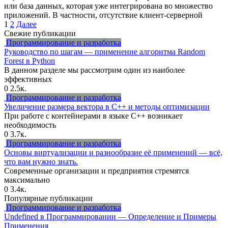
или база данных, которая уже интегрирована во множество
приложений. В частности, отсутствие клиент-серверной
Пагинация
1
2
Далее
записей
Свежие публикации
Программирование и разработка
Руководство по шагам — применение алгоритма Random
Forest в Python
В данном разделе мы рассмотрим один из наиболее
эффективных
0
2.5к.
Программирование и разработка
Увеличение размера вектора в C++ и методы оптимизации
При работе с контейнерами в языке C++ возникает
необходимость
0
3.7к.
Программирование и разработка
Основы виртуализации и разнообразие её применений — всё,
что вам нужно знать.
Современные организации и предприятия стремятся
максимально
0
3.4к.
Популярные публикации
Программирование и разработка
Undefined в Программировании — Определение и Примеры
Применения