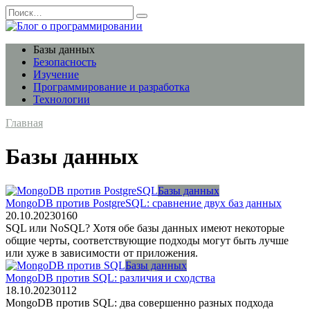
Перейти
Search
к
for:
содержанию
Базы данных
Безопасность
Изучение
Программирование и разработка
Технологии
Главная
Базы данных
Базы данных
MongoDB против PostgreSQL: сравнение двух баз данных
20.10.2023
0
160
SQL или NoSQL? Хотя обе базы данных имеют некоторые
общие черты, соответствующие подходы могут быть лучше
или хуже в зависимости от приложения.
Базы данных
MongoDB против SQL: различия и сходства
18.10.2023
0
112
MongoDB против SQL: два совершенно разных подхода