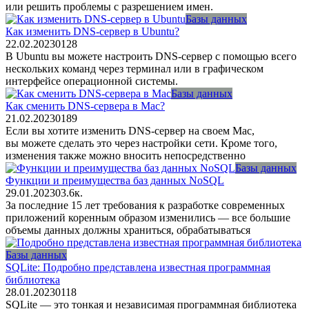
или решить проблемы с разрешением имен.
Базы данных
Как изменить DNS-сервер в Ubuntu?
22.02.2023
0
128
В Ubuntu вы можете настроить DNS-сервер с помощью всего
нескольких команд через терминал или в графическом
интерфейсе операционной системы.
Базы данных
Как сменить DNS-сервера в Mac?
21.02.2023
0
189
Если вы хотите изменить DNS-сервер на своем Mac,
вы можете сделать это через настройки сети. Кроме того,
изменения также можно вносить непосредственно
Базы данных
Функции и преимущества баз данных NoSQL
29.01.2023
0
3.6к.
За последние 15 лет требования к разработке современных
приложений коренным образом изменились — все большие
объемы данных должны храниться, обрабатываться
Базы данных
SQLite: Подробно представлена известная программная
библиотека
28.01.2023
0
118
SQLite — это тонкая и независимая программная библиотека