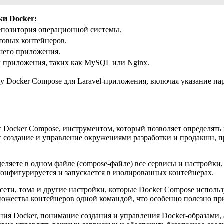
и Docker:
репозитория операционной системы.
стовых контейнеров.
ашего приложения.
ы приложения, таких как MySQL или Nginx.
 Docker Compose для Laravel-приложения, включая указание пар
 Docker Compose, инструментом, который позволяет определят
 создание и управление окружениями разработки и продакшн, 
деляете в одном файле (compose-файле) все сервисы и настройк
 конфигурируется и запускается в изолированных контейнерах.
 сети, тома и другие настройки, которые Docker Compose исполь
ножества контейнеров одной командой, что особенно полезно п
ния Docker, понимание создания и управления Docker-образами, 