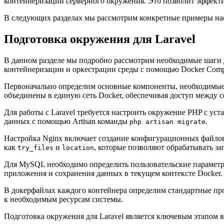
контейнеризации серверного окружения. Это позволит эффект
В следующих разделах мы рассмотрим конкретные примеры наст
Подготовка окружения для Laravel
В данном разделе мы подробно рассмотрим необходимые шаги д
контейнеризации и оркестрации среды с помощью Docker Comp
Первоначально определим основные компоненты, необходимые 
объединены в единую сеть Docker, обеспечивая доступ между 
Для работы с Laravel требуется настроить окружение PHP с у
данных с помощью Artisan команды
.
php artisan migrate
Настройка Nginx включает создание конфигурационных файлов
как
и
, которые позволяют обрабатывать з
try_files
location
Для MySQL необходимо определить пользовательские параметр
приложения и сохранения данных в текущем контексте Docker.
В докерфайлах каждого контейнера определим стандартные пр
к необходимым ресурсам системы.
Подготовка окружения для Laravel является ключевым этапом 