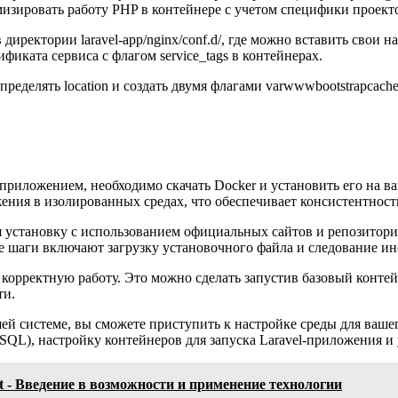
изировать работу PHP в контейнере с учетом специфики проекто
ректории laravel-app/nginx/conf.d/, где можно вставить свои нас
фиката сервиса с флагом service_tags в контейнерах.
ределять location и создать двумя флагами varwwwbootstrapcacheco
риложением, необходимо скачать Docker и установить его на ва
ния в изолированных средах, что обеспечивает консистентност
я установку с использованием официальных сайтов и репозитори
 шаги включают загрузку установочного файла и следование ин
корректную работу. Это можно сделать запустив базовый контей
ти.
шей системе, вы сможете приступить к настройке среды для ваше
SQL), настройку контейнеров для запуска Laravel-приложения и
ast - Введение в возможности и применение технологии