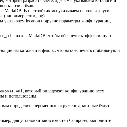
l, который разрабатываете. Здесь мы указываем каталоги и
 и ключи artisan.
 с MariaDB. В настройках мы указываем пароль и другие
(например, error_log).
ы указываем location и другие параметры конфигурации,
nce_schema для MariaDB, чтобы обеспечить эффективную
вующие им каталоги и файлы, чтобы обеспечить стабильную и
, который определяет конфигурацию всех
ompose.yml
ны и использованы.
ет вам определить переменные окружения, которые будут
ример, для установки зависимостей Composer, выполните