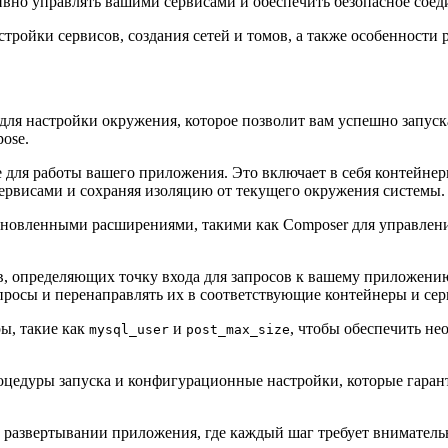
ивно управлять вашими сервисами и обеспечить безопасное сое
ройки сервисов, создания сетей и томов, а также особенности 
ля настройки окружения, которое позволит вам успешно запуска
ose.
для работы вашего приложения. Это включает в себя контейнер
сервисами и сохраняя изоляцию от текущего окружения системы.
становленными расширениями, такими как Composer для управле
, определяющих точку входа для запросов к вашему приложени
апросы и перенаправлять их в соответствующие контейнеры и сер
ы, такие как
и
, чтобы обеспечить не
mysql_user
post_max_size
оцедуры запуска и конфигурационные настройки, которые гаран
в развертывании приложения, где каждый шаг требует вниматель