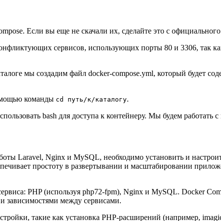
mpose. Если вы еще не скачали их, сделайте это с официальног
 конфликтующих сервисов, использующих порты 80 и 3306, так ка
аталоге мы создадим файл docker-compose.yml, который будет с
помощью команды
.
cd путь/к/каталогу
ользовать bash для доступа к контейнеру. Мы будем работать с к
оты Laravel, Nginx и MySQL, необходимо установить и настроит
спечивает простоту в развертывании и масштабировании прилож
ервиса: PHP (используя php72-fpm), Nginx и MySQL. Docker Com
 и зависимостями между сервисами.
тройки, такие как установка PHP-расширений (например, imagick 