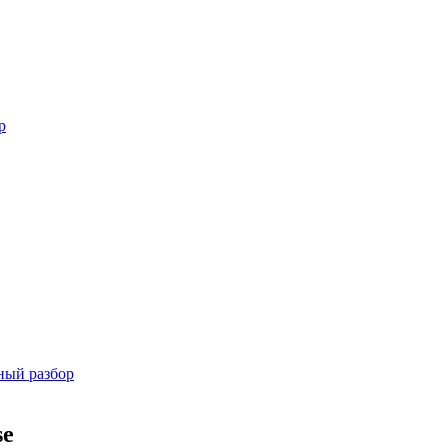
р
бный разбор
se