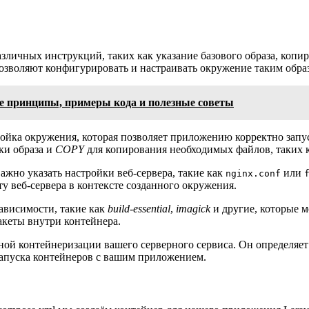
личных инструкций, таких как указание базового образа, копи
озволяют конфигурировать и настраивать окружение таким обра
ые принципы, примеры кода и полезные советы
ойка окружения, которая позволяет приложению корректно запус
ки образа и
COPY
для копирования необходимых файлов, таких 
важно указать настройки веб-сервера, такие как
или
nginx.conf
 веб-сервера в контексте созданного окружения.
ависимости, такие как
build-essential
,
imagick
и другие, которые м
акеты внутри контейнера.
ной контейнеризации вашего серверного сервиса. Он определяет
 запуска контейнеров с вашим приложением.