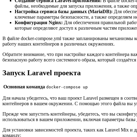
Создание сервиса Laravel-приложения:
В файле docker-
файлы, необходимые для запуска приложения, а также опр
Настройка сервиса базы данных (MariaDB):
Для обеспе
ключевые параметры безопасности, а также определяем н
Конфигурация Nginx:
Для обеспечения правильной работ
которые определяют доступ к различным частям приложе
В файле docker-compose.yml также запланированы механизмы к
работу наших контейнеров в различных окружениях.
Обратите внимание, что при настройке каждого контейнера ва
безопасную работу всего системного образа, который создаётся 
Запуск Laravel проекта
Основная команда
docker-compose up
Для начала убедитесь, что ваш проект Laravel размещен в соо
контейнеров в вашем окружении. С помощью этого файла вы ук
Прежде чем запустить контейнеры, убедитесь, что вы сконфиг
использоваться в вашем приложении, включая параметры базы 
Для установки зависимостей проекта, таких как Laravel Mix и 
команду: