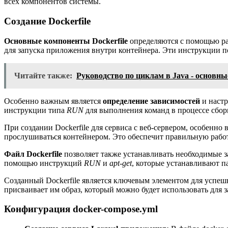
всех компонентов системы.
Создание Dockerfile
Основные компоненты Dockerfile
определяются с помощью раз
для запуска приложения внутри контейнера. Эти инструкции п
Читайте также:
Руководство по циклам в Java - основн
Особенно важным является
определение зависимостей
и настр
инструкции типа
RUN
для выполнения команд в процессе сбор
При создании Dockerfile для сервиса с веб-сервером, особенно 
прослушиваться контейнером. Это обеспечит правильную работу
Файл Dockerfile
позволяет также устанавливать необходимые з
помощью инструкций
RUN
и
apt-get
, которые устанавливают п
Созданный Dockerfile является ключевым элементом для успеш
присваивает им образ, который можно будет использовать для
Конфигурация docker-compose.yml