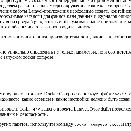
compose.yml мы создаём контейнер для нашего приложения Larave
еделяем различные параметры окружения, такие как composer.json
чения работы Laravel-приложения необходимо создать контейнер
еобходимые каталоги для файлов базы данных и журналов ошибок 
ы веб-сервера Nginx, который обслуживает наше приложение, м
ния и обеспечивают его производительность.
онтроля и мониторинга производительности, такие как performa
жно уникально определить не только параметры, но и соответст
с запуском docker-compose.
тветствующем каталоге. Docker Compose использует файл
docker-c
азываете, какие сервисы и какие настройки должны быть созда
урировали файл
вашего проекта Laravel. Этот файл позволя
.env
данных и безопасности.
других пакетов, используйте команду
. Нап
docker-compose exec