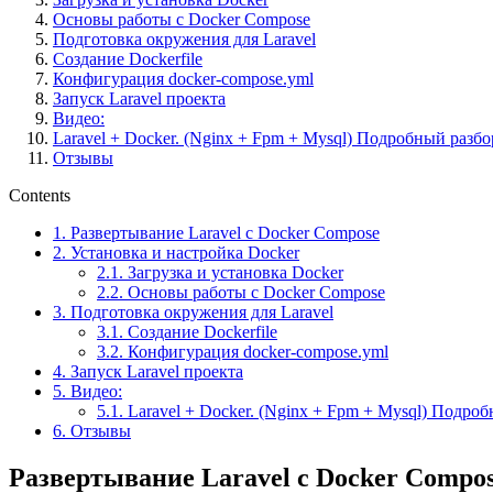
Основы работы с Docker Compose
Подготовка окружения для Laravel
Создание Dockerfile
Конфигурация docker-compose.yml
Запуск Laravel проекта
Видео:
Laravel + Docker. (Nginx + Fpm + Mysql) Подробный разбо
Отзывы
Contents
1.
Развертывание Laravel с Docker Compose
2.
Установка и настройка Docker
2.1.
Загрузка и установка Docker
2.2.
Основы работы с Docker Compose
3.
Подготовка окружения для Laravel
3.1.
Создание Dockerfile
3.2.
Конфигурация docker-compose.yml
4.
Запуск Laravel проекта
5.
Видео:
5.1.
Laravel + Docker. (Nginx + Fpm + Mysql) Подро
6.
Отзывы
Развертывание Laravel с Docker Compo