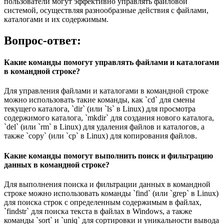
пользователи могут эффективно управлять файловой
системой, осуществляя разнообразные действия с файлами,
каталогами и их содержимым.
Вопрос-ответ:
Какие команды помогут управлять файлами и каталогами
в командной строке?
Для управления файлами и каталогами в командной строке
можно использовать такие команды, как `cd` для смены
текущего каталога, `dir` (или `ls` в Linux) для просмотра
содержимого каталога, `mkdir` для создания нового каталога,
`del` (или `rm` в Linux) для удаления файлов и каталогов, а
также `copy` (или `cp` в Linux) для копирования файлов.
Какие команды помогут выполнить поиск и фильтрацию
данных в командной строке?
Для выполнения поиска и фильтрации данных в командной
строке можно использовать команды `find` (или `grep` в Linux)
для поиска строк с определенным содержимым в файлах,
`findstr` для поиска текста в файлах в Windows, а также
команды `sort` и `uniq` для сортировки и уникальности вывода