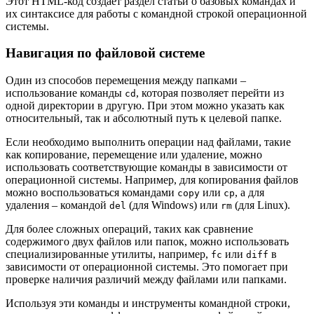
Этот HTML-код создает раздел статьи о базовых командах и
их синтаксисе для работы с командной строкой операционной
системы.
Навигация по файловой системе
Один из способов перемещения между папками –
использование команды
, которая позволяет перейти из
cd
одной директории в другую. При этом можно указать как
относительный, так и абсолютный путь к целевой папке.
Если необходимо выполнить операции над файлами, такие
как копирование, перемещение или удаление, можно
использовать соответствующие команды в зависимости от
операционной системы. Например, для копирования файлов
можно воспользоваться командами
или
, а для
copy
cp
удаления – командой
(для Windows) или
(для Linux).
del
rm
Для более сложных операций, таких как сравнение
содержимого двух файлов или папок, можно использовать
специализированные утилиты, например,
или
в
fc
diff
зависимости от операционной системы. Это помогает при
проверке наличия различий между файлами или папками.
Используя эти команды и инструменты командной строки,