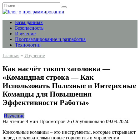
Перейти
Search
к
for:
содержанию
Базы данных
Безопасность
Изучение
Программирование и разработка
Технологии
Главная
»
Изучение
Как насчёт такого заголовка —
«Командная строка — Как
Использовать Полезные и Интересные
Команды для Повышения
Эффективности Работы»
Изучение
На чтение
9 мин
Просмотров
26
Опубликовано
09.09.2024
Консольные команды – это инструменты, которые открывают
перед пользователями новые горизонты в управлении