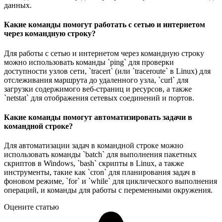
данных.
Какие команды помогут работать с сетью и интернетом
через командную строку?
Для работы с сетью и интернетом через командную строку
можно использовать команды `ping` для проверки
доступности узлов сети, `tracert` (или `traceroute` в Linux) для
отслеживания маршрута до удаленного узла, `curl` для
загрузки содержимого веб-страниц и ресурсов, а также
`netstat` для отображения сетевых соединений и портов.
Какие команды помогут автоматизировать задачи в
командной строке?
Для автоматизации задач в командной строке можно
использовать команды `batch` для выполнения пакетных
скриптов в Windows, `bash` скрипты в Linux, а также
инструменты, такие как `cron` для планирования задач в
фоновом режиме, `for` и `while` для циклического выполнения
операций, и команды для работы с переменными окружения.
Оцените статью