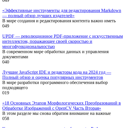
0
49
«Эффективные инструменты для редактирования Markdown
— полный обзор лучших издателей»
В мире создания и редактирования контента важно иметь
0
49
UPDF — революционное PDF-приложение с искусственным
интеллектом, поражающее своей скоростью и
многофункциональностью
В современном мире обработки данных и управления
документами
0
40
Лучшие JavaScript IDE и редакторы кода на 2024 год —
Полный обзор и оценка популярных инструментов
В мире разработки программного обеспечения выбор
подходящего
0
19
«18 Основных Этапов Морфологических Преобразований в
Обработке Изображений с OpenCV Часть Вторая»
В этом разделе мы снова обратим внимание на важные
0
58