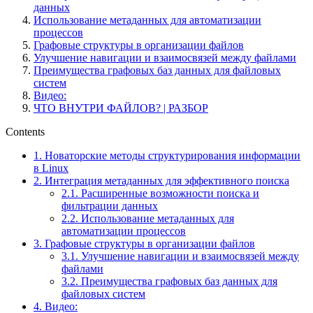
данных
Использование метаданных для автоматизации
процессов
Графовые структуры в организации файлов
Улучшение навигации и взаимосвязей между файлами
Преимущества графовых баз данных для файловых
систем
Видео:
ЧТО ВНУТРИ ФАЙЛОВ? | РАЗБОР
Contents
1.
Новаторские методы структурирования информации
в Linux
2.
Интеграция метаданных для эффективного поиска
2.1.
Расширенные возможности поиска и
фильтрации данных
2.2.
Использование метаданных для
автоматизации процессов
3.
Графовые структуры в организации файлов
3.1.
Улучшение навигации и взаимосвязей между
файлами
3.2.
Преимущества графовых баз данных для
файловых систем
4.
Видео: