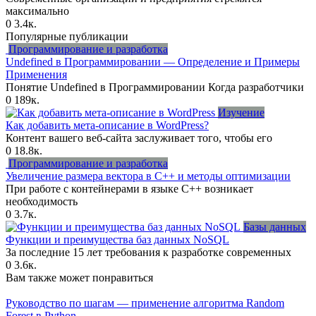
максимально
0
3.4к.
Популярные публикации
Программирование и разработка
Undefined в Программировании — Определение и Примеры
Применения
Понятие Undefined в Программировании Когда разработчики
0
189к.
Изучение
Как добавить мета-описание в WordPress?
Контент вашего веб-сайта заслуживает того, чтобы его
0
18.8к.
Программирование и разработка
Увеличение размера вектора в C++ и методы оптимизации
При работе с контейнерами в языке C++ возникает
необходимость
0
3.7к.
Базы данных
Функции и преимущества баз данных NoSQL
За последние 15 лет требования к разработке современных
0
3.6к.
Вам также может понравиться
Руководство по шагам — применение алгоритма Random
Forest в Python