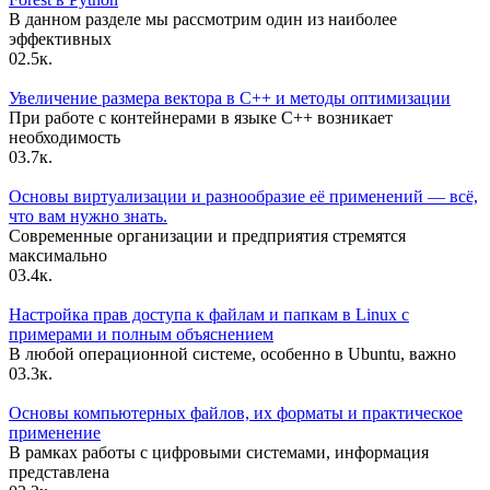
В данном разделе мы рассмотрим один из наиболее
эффективных
0
2.5к.
Увеличение размера вектора в C++ и методы оптимизации
При работе с контейнерами в языке C++ возникает
необходимость
0
3.7к.
Основы виртуализации и разнообразие её применений — всё,
что вам нужно знать.
Современные организации и предприятия стремятся
максимально
0
3.4к.
Настройка прав доступа к файлам и папкам в Linux с
примерами и полным объяснением
В любой операционной системе, особенно в Ubuntu, важно
0
3.3к.
Основы компьютерных файлов, их форматы и практическое
применение
В рамках работы с цифровыми системами, информация
представлена