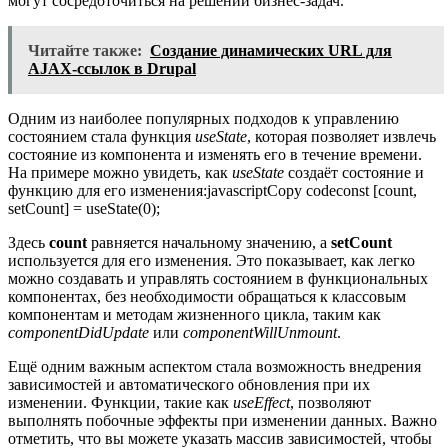
могут сосредоточиться на решении бизнес-задач.
Читайте также:
Создание динамических URL для
AJAX-ссылок в Drupal
Одним из наиболее популярных подходов к управлению
состоянием стала функция
useState
, которая позволяет извлечь
состояние из компонента и изменять его в течение времени.
На примере можно увидеть, как
useState
создаёт состояние и
функцию для его изменения:javascriptCopy codeconst [count,
setCount] = useState(0);
Здесь
count
равняется начальному значению, а
setCount
используется для его изменения. Это показывает, как легко
можно создавать и управлять состоянием в функциональных
компонентах, без необходимости обращаться к классовым
компонентам и методам жизненного цикла, таким как
componentDidUpdate
или
componentWillUnmount
.
Ещё одним важным аспектом стала возможность внедрения
зависимостей и автоматического обновления при их
изменении. Функции, такие как
useEffect
, позволяют
выполнять побочные эффекты при изменении данных. Важно
отметить, что вы можете указать массив зависимостей, чтобы