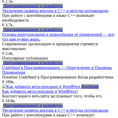
0
2.5к.
Программирование и разработка
Увеличение размера вектора в C++ и методы оптимизации
При работе с контейнерами в языке C++ возникает
необходимость
0
3.7к.
Программирование и разработка
Основы виртуализации и разнообразие её применений — всё,
что вам нужно знать.
Современные организации и предприятия стремятся
максимально
0
3.4к.
Популярные публикации
Программирование и разработка
Undefined в Программировании — Определение и Примеры
Применения
Понятие Undefined в Программировании Когда разработчики
0
189к.
Изучение
Как добавить мета-описание в WordPress?
Контент вашего веб-сайта заслуживает того, чтобы его
0
18.8к.
Программирование и разработка
Увеличение размера вектора в C++ и методы оптимизации
При работе с контейнерами в языке C++ возникает