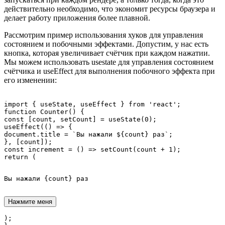
действительно необходимо, что экономит ресурсы браузера и
делает работу приложения более плавной.
Рассмотрим пример использования хуков для управления
состоянием и побочными эффектами. Допустим, у нас есть
кнопка, которая увеличивает счётчик при каждом нажатии.
Мы можем использовать usestate для управления состоянием
счётчика и useEffect для выполнения побочного эффекта при
его изменении:
import { useState, useEffect } from 'react';

function Counter() {

const [count, setCount] = useState(0);

useEffect(() => {

document.title = `Вы нажали ${count} раз`;

}, [count]);

const increment = () => setCount(count + 1);

Вы нажали {count} раз
Нажмите меня
);
