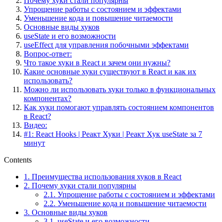
Почему хуки стали популярны
Упрощение работы с состоянием и эффектами
Уменьшение кода и повышение читаемости
Основные виды хуков
useState и его возможности
useEffect для управления побочными эффектами
Вопрос-ответ:
Что такое хуки в React и зачем они нужны?
Какие основные хуки существуют в React и как их
использовать?
Можно ли использовать хуки только в функциональных
компонентах?
Как хуки помогают управлять состоянием компонентов
в React?
Видео:
#1: React Hooks | Реaкт Хуки | Реакт Хук useState за 7
минут
Contents
1.
Преимущества использования хуков в React
2.
Почему хуки стали популярны
2.1.
Упрощение работы с состоянием и эффектами
2.2.
Уменьшение кода и повышение читаемости
3.
Основные виды хуков
3.1.
useState и его возможности