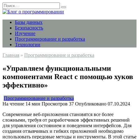
Перейти
Search
к
for:
содержанию
Базы данных
Безопасность
Изучение
Программирование и разработка
Технологии
Главная
»
Программирование и разработка
«Управляем функциональными
компонентами React с помощью хуков
эффективно»
Программирование и разработка
На чтение
14 мин
Просмотров
37
Опубликовано
07.10.2024
Современные веб-приложения становятся все более
сложными, требуя от разработчиков эффективных решений
для управления состоянием и поведением интерфейсов. Для
создания отзывчивых и гибких приложений необходимо
использовать передовые методы и инструменты. В этой статье