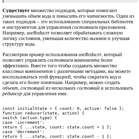
Существует
множество подходов, которые помогают
уменьшить
объем кода и
повысить
его
читаемость
. Один из
таких подходов – это использование специальных библиотек
и инструментов для управления
состоянием
приложения.
Например,
useReducer
позволяет обрабатывать сложную
логику состояния, уменьшая количество
вызовов
и улучшая
структуру кода.
Рассмотрим
пример
использования
useReducer
, который
позволяет управлять
состоянием
компонента
более
эффективно. Вместо того чтобы создавать множество
классовых
компонентов
с различными методами, вы можете
воспользоваться этой функцией, чтобы сократить код и
сделать его более понятным. Например, можно создать
объект
,
состоящий
из нескольких
состояний
и использовать
редьюсер
для управления ими.
const initialState = { count: 0, active: false };

function reducer(state, action) {

switch (action.type) {

case 'increment':

return { ...state, count: state.count + 1 };

case 'decrement':

return { ...state, count: state.count - 1 };
