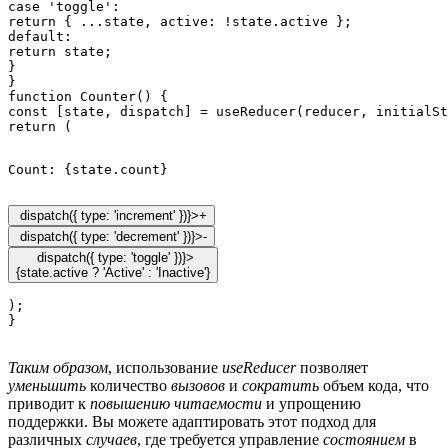
case 'toggle':

return { ...state, active: !state.active };

default:

return state;

}

}

function Counter() {

const [state, dispatch] = useReducer(reducer, initialSt
Count: {state.count}
 dispatch({ type: 'increment' })}>+
 dispatch({ type: 'decrement' })}>-
 dispatch({ type: 'toggle' })}>

);

Таким образом
, использование
useReducer
позволяет
уменьшить
количество
вызовов
и
сократить
объем кода, что
приводит к
повышению читаемости
и упрощению
поддержки. Вы можете адаптировать этот подход для
различных
случаев
, где требуется управление
состоянием
в