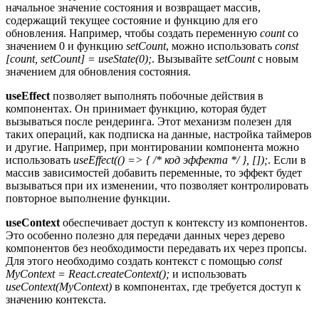
начальное значение состояния и возвращает массив,
содержащий текущее состояние и функцию для его
обновления. Например, чтобы создать переменную
count
со
значением 0 и функцию
setCount
, можно использовать
const
[count, setCount] = useState(0);
. Вызывайте
setCount
с новым
значением для обновления состояния.
useEffect
позволяет выполнять побочные действия в
компонентах. Он принимает функцию, которая будет
вызываться после рендеринга. Этот механизм полезен для
таких операций, как подписка на данные, настройка таймеров
и другие. Например, при монтировании компонента можно
использовать
useEffect(() => { /* код эффекта */ }, []);
. Если в
массив зависимостей добавить переменные, то эффект будет
вызываться при их изменении, что позволяет контролировать
повторное выполнение функции.
useContext
обеспечивает доступ к контексту из компонентов.
Это особенно полезно для передачи данных через дерево
компонентов без необходимости передавать их через пропсы.
Для этого необходимо создать контекст с помощью
const
MyContext = React.createContext();
и использовать
useContext(MyContext)
в компонентах, где требуется доступ к
значению контекста.