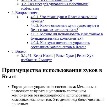
3.2.
useEffect для управления побочными
эффектами
4.
Вопрос-ответ:
4.0.1.
Что такое хуки в React и зачем они
нужны?
4.0.2.
Какие основные хуки существуют в
React и как их использовать?
4.0.3.
Можно ли использовать хуки только в
функциональных компонентах?
4.0.4.
Как хуки помогают управлять
состоянием компонентов в React?
5.
Видео:
5.1.
#1: React Hooks | Реaкт Хуки | Реакт Хук
useState за 7 минут
Преимущества использования хуков в
React
Упрощенное управление состоянием
: Механизмы
позволяют создавать и управлять состоянием
компонентов без необходимости использования
классовых компонентов. Это делает код более чистым и
понятным.