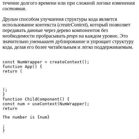
течение долгого времени или при сложной логике изменения
состояния
.
Другим
способом улучшения структуры кода является
использование контекста (
createContext
), который позволяет
передавать данные через дерево компонентов без
необходимости пробрасывать
props
на каждом уровне. Это
значительно
уменьшает
дублирование и упрощает структуру
кода, делая его более читабельным и легко поддерживаемым.
const NumWrapper = createContext();

function App() {

);

}

function ChildComponent() {

const num = useContext(NumWrapper);

return 
The number is {num}
;
