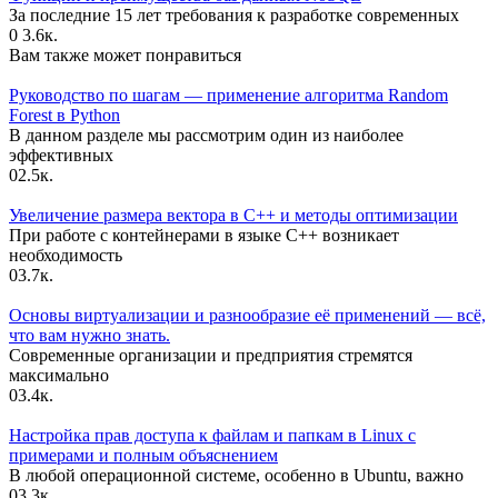
За последние 15 лет требования к разработке современных
0
3.6к.
Вам также может понравиться
Руководство по шагам — применение алгоритма Random
Forest в Python
В данном разделе мы рассмотрим один из наиболее
эффективных
0
2.5к.
Увеличение размера вектора в C++ и методы оптимизации
При работе с контейнерами в языке C++ возникает
необходимость
0
3.7к.
Основы виртуализации и разнообразие её применений — всё,
что вам нужно знать.
Современные организации и предприятия стремятся
максимально
0
3.4к.
Настройка прав доступа к файлам и папкам в Linux с
примерами и полным объяснением
В любой операционной системе, особенно в Ubuntu, важно
0
3.3к.