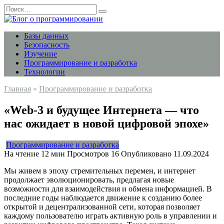
Перейти
Search
к
for:
содержанию
Базы данных
Безопасность
Изучение
Программирование и разработка
Технологии
Главная
»
Программирование и разработка
«Web-3 и будущее Интернета — что
нас ожидает в новой цифровой эпохе»
Программирование и разработка
На чтение
12 мин
Просмотров
16
Опубликовано
11.09.2024
Мы живем в эпоху стремительных перемен, и интернет
продолжает эволюционировать, предлагая новые
возможности для взаимодействия и обмена информацией. В
последние годы наблюдается движение к созданию более
открытой и децентрализованной сети, которая позволяет
каждому пользователю играть активную роль в управлении и