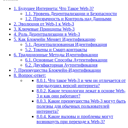
1.
Будущее Интернета: Что Такое Web-3?
1.1.
Уровень Децентрализации и Безопасности
1.2.
Прозрачность и Контроль над Данными
2.
Эволюция от Web-1 к Web-3
3.
Ключевые Принципы Web-3
4.
Роль Децентрализации в Web-3
5.
Как Блокчейн Меняет Идентификацию
5.1.
Децентрализованная Идентификация
5.2.
Токены и Смарт-контракты
6.
Традиционные Методы Идентификации
6.1.
Основные Способы Аутентификации
6.2.
Двухфакторная Аутентификация
7.
Преимущества Блокчейн-Идентификации
8.
Вопрос-ответ:
8.0.1.
Что такое Web-3 и чем он отличается от
предыдущих версий интернета?
8.0.2.
Какие технологии лежат в основе Web-
3 и как они работают?
8.0.3.
Какие преимущества Web-3 могут быть
полезны для обычных пользователей
интернета?
8.0.4.
Какие вызовы и проблемы могут
возникнуть при переходе к Web-3?