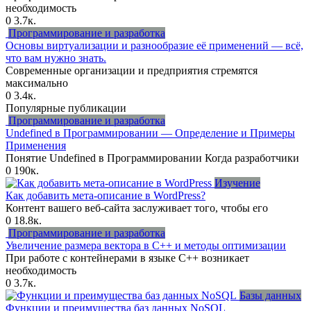
необходимость
0
3.7к.
Программирование и разработка
Основы виртуализации и разнообразие её применений — всё,
что вам нужно знать.
Современные организации и предприятия стремятся
максимально
0
3.4к.
Популярные публикации
Программирование и разработка
Undefined в Программировании — Определение и Примеры
Применения
Понятие Undefined в Программировании Когда разработчики
0
190к.
Изучение
Как добавить мета-описание в WordPress?
Контент вашего веб-сайта заслуживает того, чтобы его
0
18.8к.
Программирование и разработка
Увеличение размера вектора в C++ и методы оптимизации
При работе с контейнерами в языке C++ возникает
необходимость
0
3.7к.
Базы данных
Функции и преимущества баз данных NoSQL