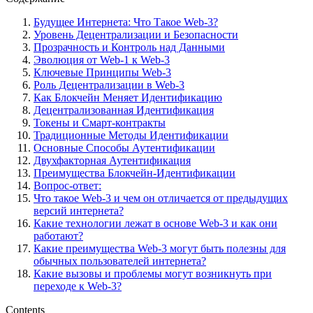
Будущее Интернета: Что Такое Web-3?
Уровень Децентрализации и Безопасности
Прозрачность и Контроль над Данными
Эволюция от Web-1 к Web-3
Ключевые Принципы Web-3
Роль Децентрализации в Web-3
Как Блокчейн Меняет Идентификацию
Децентрализованная Идентификация
Токены и Смарт-контракты
Традиционные Методы Идентификации
Основные Способы Аутентификации
Двухфакторная Аутентификация
Преимущества Блокчейн-Идентификации
Вопрос-ответ:
Что такое Web-3 и чем он отличается от предыдущих
версий интернета?
Какие технологии лежат в основе Web-3 и как они
работают?
Какие преимущества Web-3 могут быть полезны для
обычных пользователей интернета?
Какие вызовы и проблемы могут возникнуть при
переходе к Web-3?
Contents