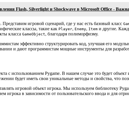
ления Flash, Silverlight и Shockwave в Microsoft Office - Ва
 Представим игровой сценарий, где у нас есть базовый класс
Ga
цифические классы, такие как
,
,
и другие. Кажд
Player
Enemy
Item
екты класса
, благодаря полиморфизму.
GameObject
ммистам эффективно структурировать код, улучшая его модульн
вании и дают программистам мощные инструменты для разрабо
кта с использованием Pygame. В нашем случае это будет объект и
жении будет иметь свои уникальные методы и свойства, что поз
тавлять игровой объект игрока. Мы используем библиотеку Pyga
м игрока в зависимости от пользовательского ввода и для отрис