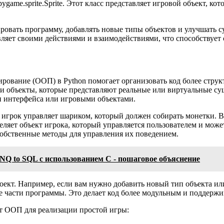
pygame.sprite.Sprite. Этот класс представляет игровой объект, к
ровать программу, добавлять новые типы объектов и улучшать с
ляет своими действиями и взаимодействиями, что способствует 
рование (ООП) в Python помогает организовать код более струк
 объекты, которые представляют реальные или виртуальные сущ
и интерфейса или игровыми объектами.
де игрок управляет шариком, который должен собирать монетки.
ляет объект игрока, который управляется пользователем и може
собственные методы для управления их поведением.
NQ to SQL с использованием C - пошаговое объяснение
ект. Например, если вам нужно добавить новый тип объекта ил
е части программы. Это делает код более модульным и поддерж
ет ООП для реализации простой игры: