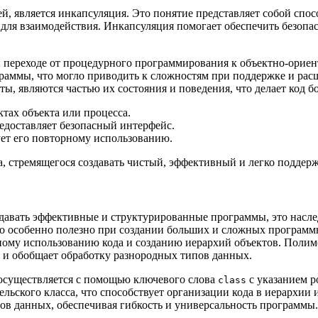
й, является инкапсуляция. Это понятие представляет собой спос
для взаимодействия. Инкапсуляция помогает обеспечить безопас
 переходе от процедурного программирования к объектно-орие
раммы, что могло приводить к сложностям при поддержке и рас
, являются частью их состояния и поведения, что делает код 
тах объекта или процесса.
едоставляет безопасный интерфейс.
ет его повторному использованию.
а, стремящегося создавать чистый, эффективный и легко поддер
давать эффективные и структурированные программы, это насл
 особенно полезно при создании больших и сложных программны
рному использованию кода и созданию иерархий объектов. Полим
т и обобщает обработку разнородных типов данных.
 осуществляется с помощью ключевого слова
с указанием р
class
льского класса, что способствует организации кода в иерархии 
пов данных, обеспечивая гибкость и универсальность программы.