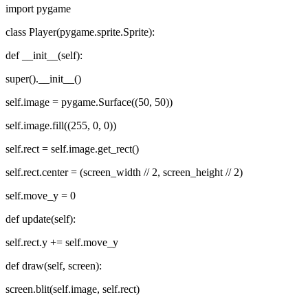
import pygame
class Player(pygame.sprite.Sprite):
def __init__(self):
super().__init__()
self.image = pygame.Surface((50, 50))
self.image.fill((255, 0, 0))
self.rect = self.image.get_rect()
self.rect.center = (screen_width // 2, screen_height // 2)
self.move_y = 0
def update(self):
self.rect.y += self.move_y
def draw(self, screen):
screen.blit(self.image, self.rect)