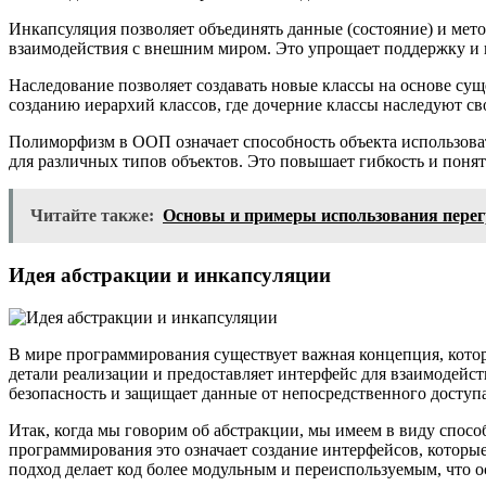
Инкапсуляция позволяет объединять данные (состояние) и мет
взаимодействия с внешним миром. Это упрощает поддержку и и
Наследование позволяет создавать новые классы на основе су
созданию иерархий классов, где дочерние классы наследуют св
Полиморфизм в ООП означает способность объекта использоват
для различных типов объектов. Это повышает гибкость и понят
Читайте также:
Основы и примеры использования перег
Идея абстракции и инкапсуляции
В мире программирования существует важная концепция, котор
детали реализации и предоставляет интерфейс для взаимодейст
безопасность и защищает данные от непосредственного доступа
Итак, когда мы говорим об абстракции, мы имеем в виду способ
программирования это означает создание интерфейсов, которы
подход делает код более модульным и переиспользуемым, что о