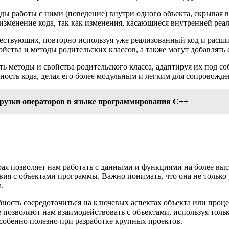
оды работы с ними (поведение) внутри одного объекта, скрывая
зменение кода, так как изменения, касающиеся внутренней реал
ществующих, повторно используя уже реализованный код и расш
ойства и методы родительских классов, а также могут добавлять
ь методы и свойства родительского класса, адаптируя их под с
ность кода, делая его более модульным и легким для сопровожде
рузки операторов в языке программирования C++
ая позволяет нам работать с данными и функциями на более выс
вия с объектами программы. Важно понимать, что она не только 
.
ность сосредоточиться на ключевых аспектах объекта или процес
е позволяют нам взаимодействовать с объектами, используя то
собенно полезно при разработке крупных проектов.