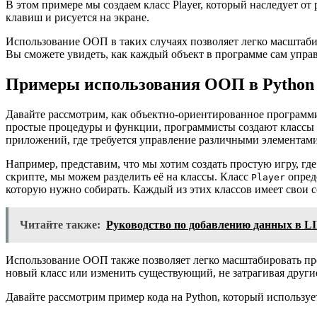
В этом примере мы создаем класс Player, который наследует от 
клавиш и рисуется на экране.
Использование ООП в таких случаях позволяет легко масштаби
Вы сможете увидеть, как каждый объект в программе сам управ
Примеры использования ООП в Python
Давайте рассмотрим, как объектно-ориентированное программи
простые процедуры и функции, программисты создают классы и
приложений, где требуется управление различными элементам
Например, представим, что мы хотим создать простую игру, г
скрипте, мы можем разделить её на классы. Класс
опреде
Player
которую нужно собирать. Каждый из этих классов имеет свои 
Читайте также:
Руководство по добавлению данных в LI
Использование ООП также позволяет легко масштабировать про
новый класс или изменить существующий, не затрагивая други
Давайте рассмотрим пример кода на Python, который использу