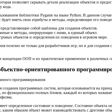
орая позволяет скрывать детали реализации объектов и предос
у кода.
ованием библиотеки Pygame на языке Python. В данном случае 
с будет иметь свои атрибуты и методы, определяющие его повед
 представляющие собой шаблоны для создания объектов.
анные и методы, оперирующие с ними, в единый объект.
игровых объектов и определения их поведения в игровом мире.
 полезно не только для разработчиков игр, но и для создания 
ые концепции ООП и их практическое применение в различных 
ъектно-ориентированного программир
я создания программных систем, которая основывается на при
х, но функционально полных блоков, каждый из которых называ
рфизма.
еет определенное состояние и поведение. Состояние объекта оп
 каким образом объект может взаимодействовать с другими объе