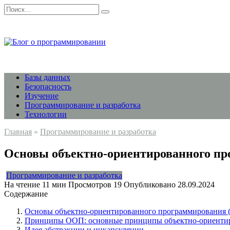
Перейти
Search
к
for:
содержанию
Базы данных
Безопасность
Изучение
Программирование и разработка
Технологии
Главная
»
Программирование и разработка
Основы объектно-ориентированного п
Программирование и разработка
На чтение
11 мин
Просмотров
19
Опубликовано
28.09.2024
Содержание
Основы объектно-ориентированного программирования
Принципы ООП: основные принципы объектно-ориенти
Идея абстракции и инкапсуляции