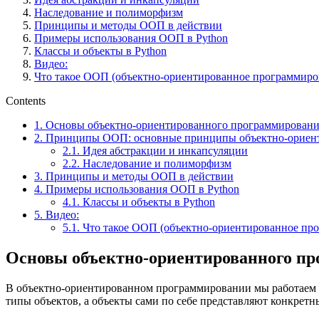
Наследование и полиморфизм
Принципы и методы ООП в действии
Примеры использования ООП в Python
Классы и объекты в Python
Видео:
Что такое ООП (объектно-ориентированное программиро
Contents
1.
Основы объектно-ориентированного программирован
2.
Принципы ООП: основные принципы объектно-ориент
2.1.
Идея абстракции и инкапсуляции
2.2.
Наследование и полиморфизм
3.
Принципы и методы ООП в действии
4.
Примеры использования ООП в Python
4.1.
Классы и объекты в Python
5.
Видео:
5.1.
Что такое ООП (объектно-ориентированное пр
Основы объектно-ориентированного п
В объектно-ориентированном программировании мы работаем с
типы объектов, а объекты сами по себе представляют конкретн