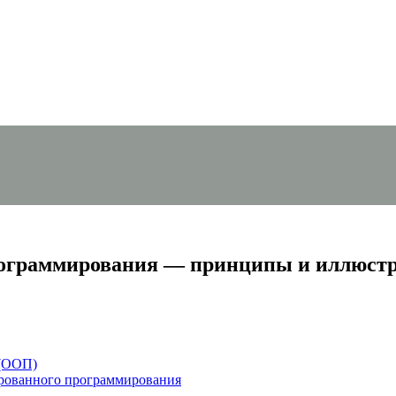
рограммирования — принципы и иллюстр
 (ООП)
рованного программирования