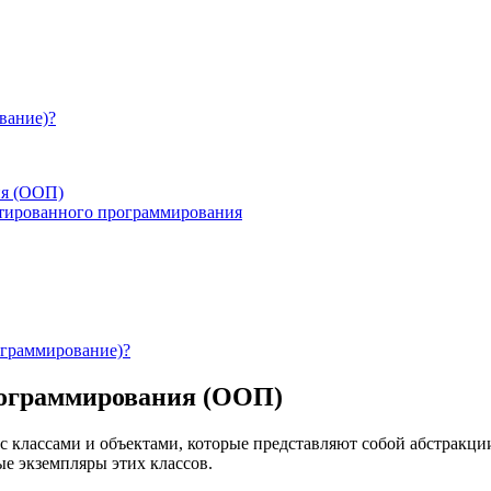
вание)?
ия (ООП)
ированного программирования
ограммирование)?
рограммирования (ООП)
 классами и объектами, которые представляют собой абстракци
ые экземпляры этих классов.