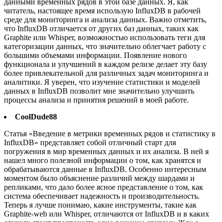
данными временных рядов в этой базе данных. Я, как
читатель, настоящее время использую InfluxDB в рабочей
среде для мониторинга и анализа данных. Важно отметить,
что InfluxDB отличается от других баз данных, таких как
Graphite или Whisper, возможностью использовать теги для
категоризации данных, что значительно облегчает работу с
большими объемами информации. Появление нового
функционала и улучшений в каждом релизе делает эту базу
более привлекательной для различных задач мониторинга и
аналитики. Я уверен, что изучение статистики и моделей
данных в InfluxDB позволит мне значительно улучшить
процессы анализа и принятия решений в моей работе.
CoolDude88
Статья «Введение в метрики временных рядов и статистику в
InfluxDB» представляет собой отличный старт для
погружения в мир временных данных и их анализа. В ней я
нашел много полезной информации о том, как хранятся и
обрабатываются данные в InfluxDB. Особенно интересным
моментом было объяснение различий между шардами и
репликами, что дало более ясное представление о том, как
система обеспечивает надежность и производительность.
Теперь я лучше понимаю, какие инструменты, такие как
Graphite-web или Whisper, отличаются от InfluxDB и в каких