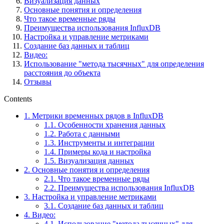
Визуализация данных
Основные понятия и определения
Что такое временные ряды
Преимущества использования InfluxDB
Настройка и управление метриками
Создание баз данных и таблиц
Видео:
Использование "метода тысячных" для определения
расстояния до объекта
Отзывы
Contents
1.
Метрики временных рядов в InfluxDB
1.1.
Особенности хранения данных
1.2.
Работа с данными
1.3.
Инструменты и интеграции
1.4.
Примеры кода и настройка
1.5.
Визуализация данных
2.
Основные понятия и определения
2.1.
Что такое временные ряды
2.2.
Преимущества использования InfluxDB
3.
Настройка и управление метриками
3.1.
Создание баз данных и таблиц
4.
Видео:
4.1.
Использование "метода тысячных" для