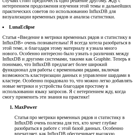
случаях стоит предпочесть одно решение другому. Жду с
нетерпением продолжения изучения этой темы и дальнейших
практических советов по использованию InfluxDB для
визуализации временных рядов и анализа статистики.
LunaEclipse
Статья «Введение в метрики временных рядов и статистику в
InfluxDB» очень познавательна! Я всегда хотела разобраться в
этой теме, и благодаря этому материалу я узнала много
нового. Особенно интересно было узнать о различиях между
InfluxDB и другими системами, такими как Graphite. Теперь я
понимаю, что InfluxDB предлагает более широкий
функционал для работы с временными рядами, включая
возможность кластеризации данных и управление шардами в
кластере. Особенно порадовало то, что можно легко добавлять
новые метрики и устройства благодаря простому в
использовании языку запросов. Я с нетерпением жду, когда
смогу применить эти знания на практике!
MaxPower
Статья про метрики временных рядов и статистику в
InfluxDB очень полезна для тех, кто хочет глубже
разобраться в работе с этой базой данных. Особенно
впечатляет, как InfluxDB обеспечивает высокую