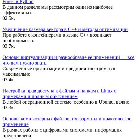
Forest в Python
В данном разделе мы рассмотрим один из наиболее
эффективных
0
2.5к.
Увеличение размера вектора в C++ и методы оптимизации
При работе с контейнерами в языке C++ возникает
необходимость
0
3.7к.
Основы виртуализации и разнообразие её применений — всё,
что вам нужно знать.
Современные организации и предприятия стремятся
максимально
0
3.4к.
Настройка прав доступа к файлам и папкам в Linux с
примерами и полным объяснением
В любой операционной системе, особенно в Ubuntu, важно
0
3.3к.
Основы компьютерных файлов, их форматы и практическое
применение
В рамках работы с цифровыми системами, информация
представлена