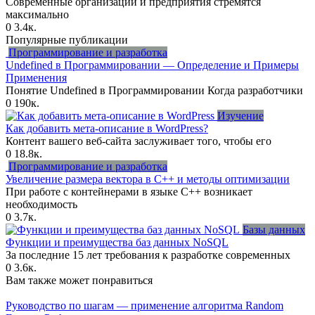
Современные организации и предприятия стремятся
максимально
0
3.4к.
Популярные публикации
Программирование и разработка
Undefined в Программировании — Определение и Примеры
Применения
Понятие Undefined в Программировании Когда разработчики
0
190к.
Изучение
Как добавить мета-описание в WordPress?
Контент вашего веб-сайта заслуживает того, чтобы его
0
18.8к.
Программирование и разработка
Увеличение размера вектора в C++ и методы оптимизации
При работе с контейнерами в языке C++ возникает
необходимость
0
3.7к.
Базы данных
Функции и преимущества баз данных NoSQL
За последние 15 лет требования к разработке современных
0
3.6к.
Вам также может понравиться
Руководство по шагам — применение алгоритма Random