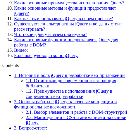
Какие основные преимущества использования jQuery?
Какие основные методы и функции предоставляет
jQuery?
Как начать использовать jQuery в своем проекте?
Существуют ли альтернативы jQuery и когда их стоит
рассматривать?
Что такое jQuery и зачем она нужна?
Какие основные функции предоставляет jQuery для
работы с DOM?
Видео:
Большое руководство по jQuery.
Contents
1.
История и роль jQuery в разработке веб-приложений
1.1.
От истоков до современности: эволюция
библиотеки
1.2.
Преимущества использования jQuery в
современной веб-разработке
2.
Основы работы с jQuery: ключевые концепции и
функциональные возможности
2.1.
Выбор элементов и работа с DOM-структурой
2.2.
Манипуляции с CSS и анимациями на основе
jQuery
3.
Вопрос-ответ: