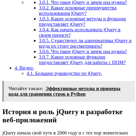
3.0.1.
Что такое jQuery и зачем она нужна?
3.0.2.
Какие основные преимущества
использования jQuery?
3.0.3.
Какие основные методы и функции
предоставляет jQuery?
3.0.4.
Как начать использовать jQuery в
своем проекте?
3.0.5.
Существуют ли альтернативы jQuery и
когда их стоит рассматривать?
3.0.6.
Что такое jQuery и зачем она нужна?
3.0.7.
Какие основные функции
предоставляет jQuery для работы с DOM?
4.
Видео:
4.1.
Большое руководство по jQuery.
Читайте также:
Эффективные методы и примеры
кода для сравнения строк в Python
История и роль jQuery в разработке
веб-приложений
jQuery начала свой путь в 2006 году и с тех пор значительно