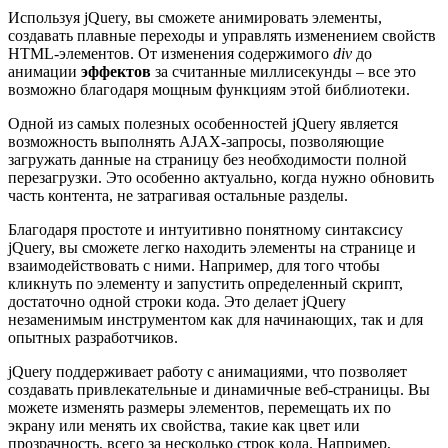
Используя jQuery, вы сможете анимировать элементы,
создавать плавные переходы и управлять изменением свойств
HTML-элементов. От изменения содержимого
div
до
анимации
эффектов
за считанные миллисекунды – все это
возможно благодаря мощным функциям этой библиотеки.
Одной из самых полезных особенностей jQuery является
возможность выполнять AJAX-запросы, позволяющие
загружать данные на страницу без необходимости полной
перезагрузки. Это особенно актуально, когда нужно обновить
часть контента, не затрагивая остальные разделы.
Благодаря простоте и интуитивно понятному синтаксису
jQuery, вы сможете легко находить элементы на странице и
взаимодействовать с ними. Например, для того чтобы
кликнуть по элементу и запустить определенный скрипт,
достаточно одной строки кода. Это делает jQuery
незаменимым инструментом как для начинающих, так и для
опытных разработчиков.
jQuery поддерживает работу с анимациями, что позволяет
создавать привлекательные и динамичные веб-страницы. Вы
можете изменять размеры элементов, перемещать их по
экрану или менять их свойства, такие как цвет или
прозрачность, всего за несколько строк кода. Например,