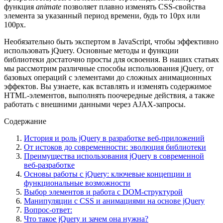
функция
animate
позволяет плавно изменять CSS-свойства
элемента за указанный период времени, будь то 10px или
100px.
Необязательно быть экспертом в JavaScript, чтобы эффективно
использовать jQuery. Основные методы и функции
библиотеки достаточно просты для освоения. В наших статьях
мы рассмотрим различные способы использования jQuery, от
базовых операций с элементами до сложных анимационных
эффектов. Вы узнаете, как вставлять и изменять содержимое
HTML-элементов, выполнять поочередные действия, а также
работать с внешними данными через AJAX-запросы.
Содержание
История и роль jQuery в разработке веб-приложений
От истоков до современности: эволюция библиотеки
Преимущества использования jQuery в современной
веб-разработке
Основы работы с jQuery: ключевые концепции и
функциональные возможности
Выбор элементов и работа с DOM-структурой
Манипуляции с CSS и анимациями на основе jQuery
Вопрос-ответ:
Что такое jQuery и зачем она нужна?