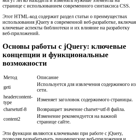
могут легко находить и изменять нужные элементы на
странице с использованием современного синтаксиса CSS.
Этот HTML-код содержит раздел статьи о преимуществах
использования jQuery в современной веб-разработке, включая
ключевые аспекты библиотеки и их влияние на разработку
веб-приложений.
Основы работы с jQuery: ключевые
концепции и функциональные
возможности
Метод
Описание
Используется для извлечения содержимого из
geti
сети.
headercontent-
Изменяет заголовок содержимого страницы.
type
charsetutf-8
Возвращает значение charset=utf-8 файла.
Изменение рекомендуется на важной
content2
странице сайте.
Эти функции являются ключевыми при работе с jQuery,
позволяя разрабатывать динамические веб-приложения и