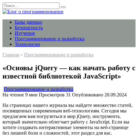
Перейти
Search
к
for:
содержанию
Базы данных
Безопасность
Изучение
Программирование и разработка
Технологии
Главная
»
Программирование и разработка
«Основы jQuery — как начать работу с
известной библиотекой JavaScript»
Программирование и разработка
На чтение
9 мин
Просмотров
31
Опубликовано
20.09.2024
На страницах нашего журнала вы найдете множество статей,
посвященных современным веб-технологиям. Сегодня мы
предлагаем вам погрузиться в мир jQuery, инструмента,
который значительно облегчает работу с JavaScript. Если вы
хотите создавать интерактивные элементы на веб-странице
без лишней боли и сложностей, этот раздел для вас.