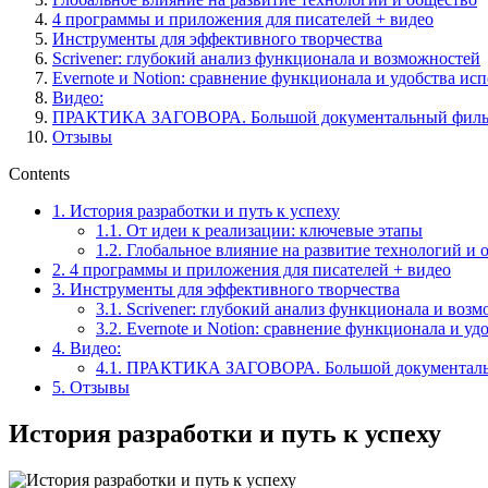
4 программы и приложения для писателей + видео
Инструменты для эффективного творчества
Scrivener: глубокий анализ функционала и возможностей
Evernote и Notion: сравнение функционала и удобства ис
Видео:
ПРАКТИКА ЗАГОВОРА. Большой документальный фил
Отзывы
Contents
1.
История разработки и путь к успеху
1.1.
От идеи к реализации: ключевые этапы
1.2.
Глобальное влияние на развитие технологий и 
2.
4 программы и приложения для писателей + видео
3.
Инструменты для эффективного творчества
3.1.
Scrivener: глубокий анализ функционала и воз
3.2.
Evernote и Notion: сравнение функционала и уд
4.
Видео:
4.1.
ПРАКТИКА ЗАГОВОРА. Большой документаль
5.
Отзывы
История разработки и путь к успеху