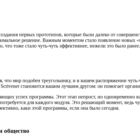
с создания первых прототипов, которые были далеко от соверше
 оптимальное решение. Важным моментом стало появление новых 
, что тоже стало чуть-чуть эффективнее, нежели это было ранее
я, что мир подобен треугольнику, и в вашем распоряжении чуть-
 Scrivener становится вашим лучшим другом: он помогает органи
ющих успех программы. Этот этап непрост, но одновременно в
 потребуется для каждого модуля. Это решающий момент, ведь чу
ффективно, каки этой программы, если она было сегодня.
и общество