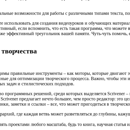
льные возможности для работы с различными типами текста, под
е использовать для создания видеоуроков и обучающих материал
ктивный, если вспомнить, что есть такая программа, что можете
же эффективный треугольник вашей памяти. Чуть-чуть помочь, ес
 творчества
одимы правильные инструменты – как моторы, которые двигают э
нные для оптимизации творческого процесса. Важно, чтобы эти 
ых задач и стилистических подходов.
во программных решений, среди которых выделяется Scrivener – 
Scrivener предлагает нечто большее, чем просто редактор: это 
тинки, заметки и ссылки – все, что может пригодиться в творческ
иерархий, где каждая ветвь может разветвляться до глубины, ка
ять проектами любого масштаба, будь то книга, научная статья и