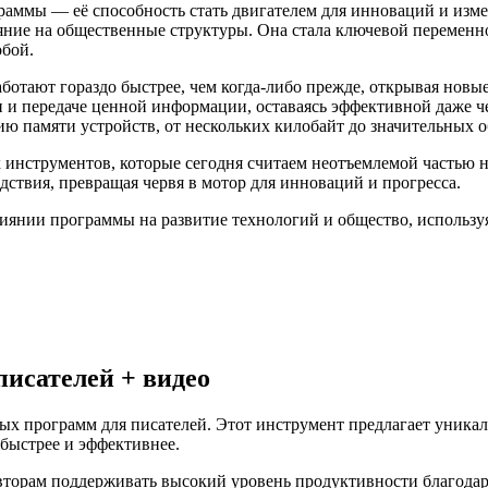
аммы — её способность стать двигателем для инноваций и изме
ияние на общественные структуры. Она стала ключевой переменно
бой.
аботают гораздо быстрее, чем когда-либо прежде, открывая новы
 и передаче ценной информации, оставаясь эффективной даже че
ю памяти устройств, от нескольких килобайт до значительных о
х инструментов, которые сегодня считаем неотъемлемой частью 
ствия, превращая червя в мотор для инноваций и прогресса.
лиянии программы на развитие технологий и общество, использу
писателей + видео
ых программ для писателей. Этот инструмент предлагает уникал
 быстрее и эффективнее.
 авторам поддерживать высокий уровень продуктивности благо