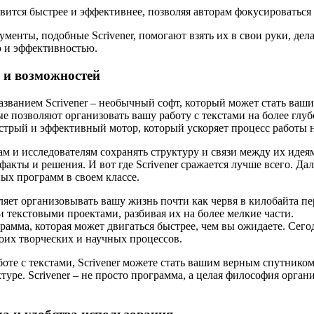
овится быстрее и эффективнее, позволяя авторам фокусироваться н
менты, подобные Scrivener, помогают взять их в свои руки, дел
ю и эффективностью.
а и возможностей
азванием Scrivener – необычный софт, который может стать ва
 позволяют организовать вашу работу с текстами на более глубо
быстрый и эффективный мотор, который ускоряет процесс работы
рам и исследователям сохранять структуру и связи между их иде
 факты и решения. И вот где Scrivener сражается лучше всего. Д
ных программ в своем классе.
воляет организовывать вашу жизнь почти как червя в килобайта 
 текстовыми проектами, разбивая их на более мелкие части.
грамма, которая может двигаться быстрее, чем вы ожидаете. Сего
оих творческих и научных процессов.
боте с текстами, Scrivener можете стать вашим верным спутнико
ктуре. Scrivener – не просто программа, а целая философия орган