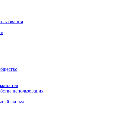
пользования
ьм
общество
можностей
обства использования
ный фильм