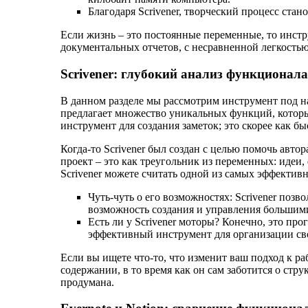
Благодаря Scrivener, творческий процесс стан
Если жизнь – это постоянные переменные, то инстру
документальных отчетов, с несравненной легкость
Scrivener: глубокий анализ функционал
В данном разделе мы рассмотрим инструмент под н
предлагает множество уникальных функций, которые
инструмент для создания заметок; это скорее как 
Когда-то Scrivener был создан с целью помочь авто
проект – это как треугольник из переменных: идеи,
Scrivener можете считать одной из самых эффектив
Чуть-чуть о его возможностях: Scrivener поз
возможность создания и управления большими
Есть ли у Scrivener моторы? Конечно, это про
эффективный инструмент для организации св
Если вы ищете что-то, что изменит ваш подход к ра
содержании, в то время как он сам заботится о стру
продумана.