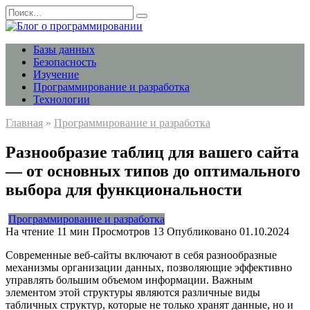
Перейти
Search
к
for:
содержанию
Базы данных
Безопасность
Изучение
Программирование и разработка
Технологии
Главная
»
Программирование и разработка
Разнообразие таблиц для вашего сайта
— от основных типов до оптимального
выбора для функциональности
Программирование и разработка
На чтение
11 мин
Просмотров
13
Опубликовано
01.10.2024
Современные веб-сайты включают в себя разнообразные
механизмы организации данных, позволяющие эффективно
управлять большим объемом информации. Важным
элементом этой структуры являются различные виды
табличных структур, которые не только хранят данные, но и