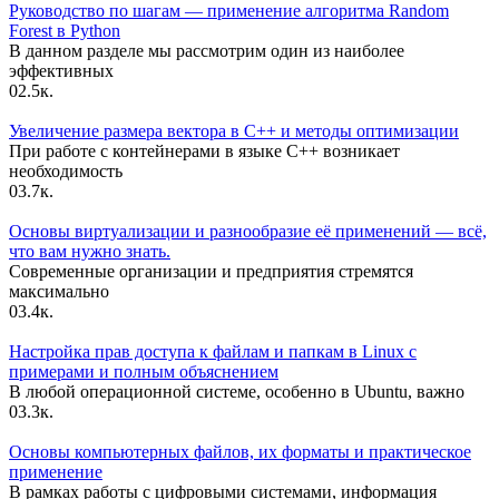
Руководство по шагам — применение алгоритма Random
Forest в Python
В данном разделе мы рассмотрим один из наиболее
эффективных
0
2.5к.
Увеличение размера вектора в C++ и методы оптимизации
При работе с контейнерами в языке C++ возникает
необходимость
0
3.7к.
Основы виртуализации и разнообразие её применений — всё,
что вам нужно знать.
Современные организации и предприятия стремятся
максимально
0
3.4к.
Настройка прав доступа к файлам и папкам в Linux с
примерами и полным объяснением
В любой операционной системе, особенно в Ubuntu, важно
0
3.3к.
Основы компьютерных файлов, их форматы и практическое
применение
В рамках работы с цифровыми системами, информация