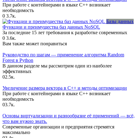
При работе с контейнерами в языке C++ возникает
необходимость
0
3.7к.
Базы данных
Функции и преимущества баз данных NoSQL
За последние 15 лет требования к разработке современных
0
3.6к.
Вам также может понравиться
Руководство по шагам — применение алгоритма Random
Forest в Python
В данном разделе мы рассмотрим один из наиболее
эффективных
0
2.5к.
Увеличение размера вектора в C++ и методы оптимизации
При работе с контейнерами в языке C++ возникает
необходимость
0
3.7к.
Основы виртуализации и разнообразие её применений — всё,
что вам нужно знать.
Современные организации и предприятия стремятся
максимально
0
3.4к.