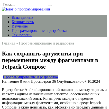
Перейти
Search
к
for:
содержанию
Базы данных
Безопасность
Изучение
Программирование и разработка
Технологии
Главная
»
Программирование и разработка
Как сохранять аргументы при
перемещении между фрагментами в
Jetpack Compose
Программирование и разработка
На чтение
8 мин
Просмотров
36
Опубликовано
07.10.2024
В разработке Android-приложений навигация между экранами
является одним из важнейших аспектов, обеспечивающих
пользовательский опыт. Когда речь заходит о передаче
информации между фрагментами, особенно в среде Jetpack
Compose, важно понимать, как эффективно передать данные и