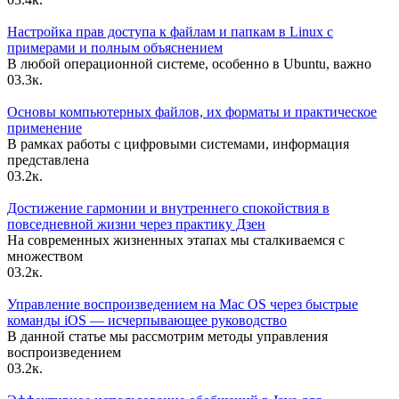
Настройка прав доступа к файлам и папкам в Linux с
примерами и полным объяснением
В любой операционной системе, особенно в Ubuntu, важно
0
3.3к.
Основы компьютерных файлов, их форматы и практическое
применение
В рамках работы с цифровыми системами, информация
представлена
0
3.2к.
Достижение гармонии и внутреннего спокойствия в
повседневной жизни через практику Дзен
На современных жизненных этапах мы сталкиваемся с
множеством
0
3.2к.
Управление воспроизведением на Mac OS через быстрые
команды iOS — исчерпывающее руководство
В данной статье мы рассмотрим методы управления
воспроизведением
0
3.2к.