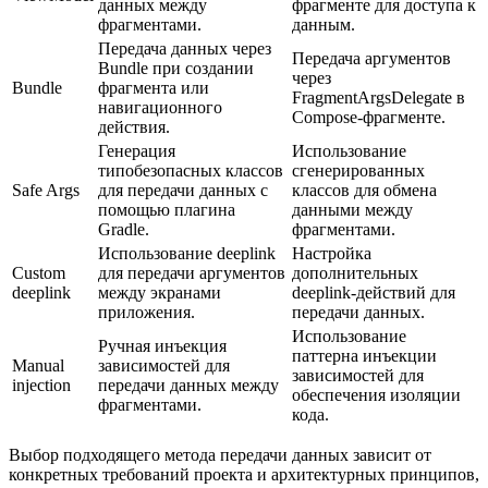
данных между
фрагменте для доступа к
фрагментами.
данным.
Передача данных через
Передача аргументов
Bundle при создании
через
Bundle
фрагмента или
FragmentArgsDelegate в
навигационного
Compose-фрагменте.
действия.
Генерация
Использование
типобезопасных классов
сгенерированных
Safe Args
для передачи данных с
классов для обмена
помощью плагина
данными между
Gradle.
фрагментами.
Использование deeplink
Настройка
Сustom
для передачи аргументов
дополнительных
deeplink
между экранами
deeplink-действий для
приложения.
передачи данных.
Использование
Ручная инъекция
паттерна инъекции
Manual
зависимостей для
зависимостей для
injection
передачи данных между
обеспечения изоляции
фрагментами.
кода.
Выбор подходящего метода передачи данных зависит от
конкретных требований проекта и архитектурных принципов,