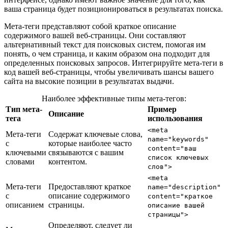
ваша страница будет позиционироваться в результатах поиска.
Мета-теги представляют собой краткое описание
содержимого вашей веб-страницы. Они составляют
альтернативный текст для поисковых систем, помогая им
понять, о чем страница, и каким образом она подходит для
определенных поисковых запросов. Интегрируйте мета-теги в
код вашей веб-страницы, чтобы увеличивать шансы вашего
сайта на высокие позиции в результатах выдачи.
Наиболее эффективные типы мета-тегов:
Тип мета-
Пример
Описание
тега
использования
<meta
Мета-теги
Содержат ключевые слова,
name="keywords"
с
которые наиболее часто
content="ваш
ключевыми
связываются с вашим
список ключевых
словами
контентом.
слов">
<meta
Мета-теги
Предоставляют краткое
name="description"
с
описание содержимого
content="краткое
описанием
страницы.
описание вашей
страницы">
Определяют, следует ли