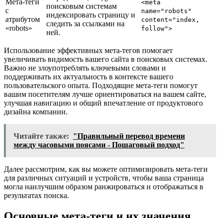
Мета-теги
<meta
поисковым системам
с
name="robots"
индексировать страницу и
атрибутом
content="index,
следить за ссылками на
«robots»
follow">
ней.
Использование эффективных мета-тегов помогает
увеличивать видимость вашего сайта в поисковых системах.
Важно не злоупотреблять ключевыми словами и
поддерживать их актуальность в контексте вашего
пользовательского опыта. Подходящие мета-теги помогут
вашим посетителям лучше ориентироваться на вашем сайте,
улучшая навигацию и общий впечатление от продуктового
дизайна компании.
Читайте также:
"Правильный перевод времени
между часовыми поясами - Пошаговый подход"
Далее рассмотрим, как вы можете оптимизировать мета-теги
для различных ситуаций и устройств, чтобы ваша страница
могла наилучшим образом ранжироваться и отображаться в
результатах поиска.
Основные мета-теги и их значения