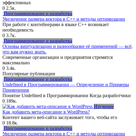
эффективных
0
2.5к.
Программирование и разработка
Увеличение размера вектора в C++ и методы оптимизации
При работе с контейнерами в языке C++ возникает
необходимость
0
3.7к.
Программирование и разработка
Основы виртуализации и разнообразие её применений — всё,
что вам нужно знать.
Современные организации и предприятия стремятся
максимально
0
3.4к.
Популярные публикации
Программирование и разработка
Undefined в Программировании — Определение и Примеры
Применения
Понятие Undefined в Программировании Когда разработчики
0
189к.
Изучение
Как добавить мета-описание в WordPress?
Контент вашего веб-сайта заслуживает того, чтобы его
0
18.8к.
Программирование и разработка
Увеличение размера вектора в C++ и методы оптимизации