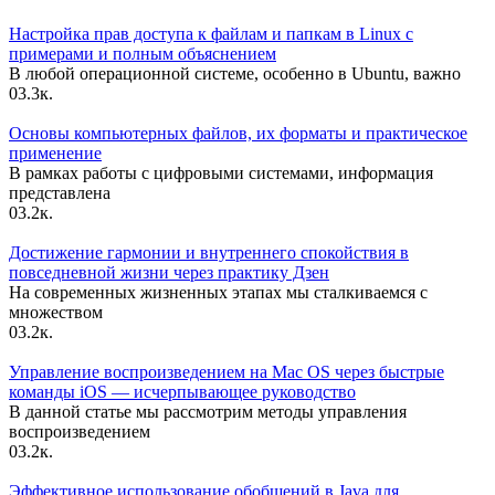
Настройка прав доступа к файлам и папкам в Linux с
примерами и полным объяснением
В любой операционной системе, особенно в Ubuntu, важно
0
3.3к.
Основы компьютерных файлов, их форматы и практическое
применение
В рамках работы с цифровыми системами, информация
представлена
0
3.2к.
Достижение гармонии и внутреннего спокойствия в
повседневной жизни через практику Дзен
На современных жизненных этапах мы сталкиваемся с
множеством
0
3.2к.
Управление воспроизведением на Mac OS через быстрые
команды iOS — исчерпывающее руководство
В данной статье мы рассмотрим методы управления
воспроизведением
0
3.2к.
Эффективное использование обобщений в Java для