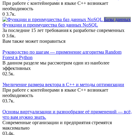
При работе с контейнерами в языке C++ возникает
необходимость
0
3.7к.
Базы данных
Функции и преимущества баз данных NoSQL
За последние 15 лет требования к разработке современных
0
3.6к.
Вам также может понравиться
Руководство по шагам — применение алгоритма Random
Forest в Python
В данном разделе мы рассмотрим один из наиболее
эффективных
0
2.5к.
Увеличение размера вектора в C++ и методы оптимизации
При работе с контейнерами в языке C++ возникает
необходимость
0
3.7к.
Основы виртуализации и разнообразие её применений — всё,
что вам нужно знать.
Современные организации и предприятия стремятся
максимально
0
3.4к.