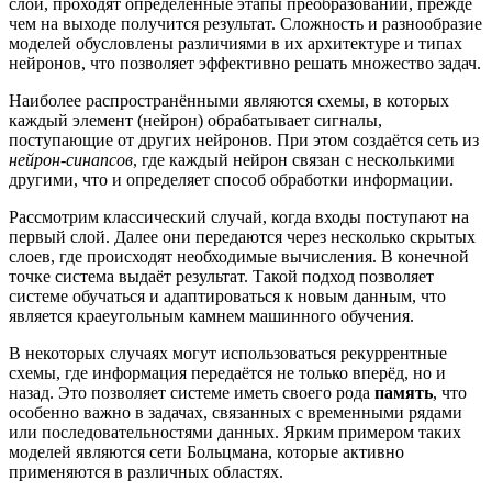
слои, проходят определённые этапы преобразований, прежде
чем на выходе получится результат. Сложность и разнообразие
моделей обусловлены различиями в их архитектуре и типах
нейронов, что позволяет эффективно решать множество задач.
Наиболее распространёнными являются схемы, в которых
каждый элемент (нейрон) обрабатывает сигналы,
поступающие от других нейронов. При этом создаётся сеть из
нейрон-синапсов
, где каждый нейрон связан с несколькими
другими, что и определяет способ обработки информации.
Рассмотрим классический случай, когда входы поступают на
первый слой. Далее они передаются через несколько скрытых
слоев, где происходят необходимые вычисления. В конечной
точке система выдаёт результат. Такой подход позволяет
системе обучаться и адаптироваться к новым данным, что
является краеугольным камнем машинного обучения.
В некоторых случаях могут использоваться рекуррентные
схемы, где информация передаётся не только вперёд, но и
назад. Это позволяет системе иметь своего рода
память
, что
особенно важно в задачах, связанных с временными рядами
или последовательностями данных. Ярким примером таких
моделей являются сети Больцмана, которые активно
применяются в различных областях.