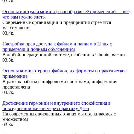
0
3.7к.
Основы виртуализации и разнообразие её применений — всё,
что вам нужно знать.
Современные организации и предприятия стремятся
максимально
0
3.4к.
Настройка прав доступа к файлам и папкам в Linux с
примерами и полным объяснением
В любой операционной системе, особенно в Ubuntu, важно
0
3.3к.
Основы компьютерных файлов, их форматы и практическое
применение
В рамках работы с цифровыми системами, информация
представлена
0
3.2к.
Достижение гармонии и внутреннего спокойствия в
повседневной жизни через практику Дзен
На современных жизненных этапах мы сталкиваемся с
множеством
0
3.3к.