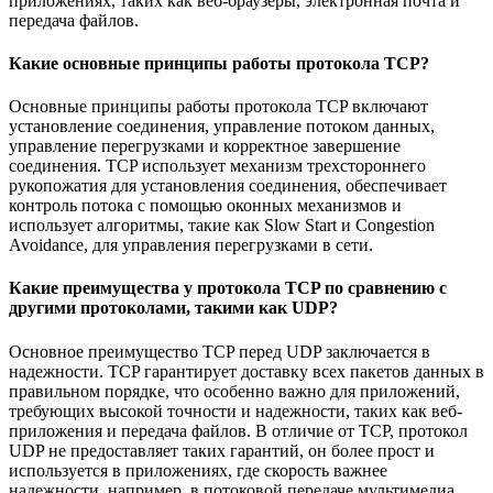
приложениях, таких как веб-браузеры, электронная почта и
передача файлов.
Какие основные принципы работы протокола TCP?
Основные принципы работы протокола TCP включают
установление соединения, управление потоком данных,
управление перегрузками и корректное завершение
соединения. TCP использует механизм трехстороннего
рукопожатия для установления соединения, обеспечивает
контроль потока с помощью оконных механизмов и
использует алгоритмы, такие как Slow Start и Congestion
Avoidance, для управления перегрузками в сети.
Какие преимущества у протокола TCP по сравнению с
другими протоколами, такими как UDP?
Основное преимущество TCP перед UDP заключается в
надежности. TCP гарантирует доставку всех пакетов данных в
правильном порядке, что особенно важно для приложений,
требующих высокой точности и надежности, таких как веб-
приложения и передача файлов. В отличие от TCP, протокол
UDP не предоставляет таких гарантий, он более прост и
используется в приложениях, где скорость важнее
надежности, например, в потоковой передаче мультимедиа.