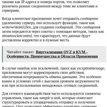
такими как IP-адреса и номера портов, что позволяет
различать разные соединения между теми же клиентами и
серверами.
Когда клиентское приложение хочет отправить сообщение
удаленному серверу, оно использует функции, такие как
writerwriteint32len
, для создания сообщений. Эти сообщения
затем передаются через сокеты с помощью методов, таких как
streamsocketcontrol
, что гарантирует, что данные будут
доставлены корректно и в нужные места.
Читайте также:
Виртуализация OVZ и KVM -
Особенности, Преимущества и Области Применения
В случае ошибок или исключений, таких как
exceptionmessage
,
приложения могут корректировать свои действия,
обеспечивая непрерывность обмена данными. Это особенно
важно в условиях сетей с высоким уровнем загруженности
или при использовании ненадежных сетевых соединений.
Для сетевого взаимодействия часто используются элементы
управления, такие как
sample
и
task
, которые помогают
структурировать и упорядочивать отправку и получение
данных. Они позволяют эффективно управлять сетевыми