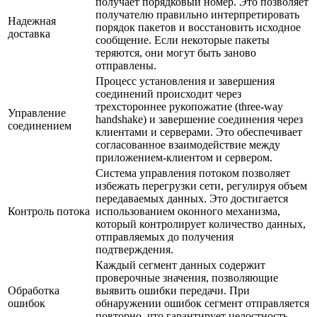
получает порядковый номер. Это позволяет
получателю правильно интерпретировать
Надежная
порядок пакетов и восстановить исходное
доставка
сообщение. Если некоторые пакеты
теряются, они могут быть заново
отправлены.
Процесс установления и завершения
соединений происходит через
трехстороннее рукопожатие (three-way
Управление
handshake) и завершение соединения через
соединением
клиентами и серверами. Это обеспечивает
согласованное взаимодействие между
приложением-клиентом и сервером.
Система управления потоком позволяет
избежать перегрузки сети, регулируя объем
передаваемых данных. Это достигается
Контроль потока
использованием оконного механизма,
который контролирует количество данных,
отправляемых до получения
подтверждения.
Каждый сегмент данных содержит
проверочные значения, позволяющие
Обработка
выявить ошибки передачи. При
ошибок
обнаружении ошибок сегмент отправляется
повторно, что гарантирует целостность