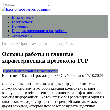
Перейти
Search
к
for:
содержанию
Базы данных
Безопасность
Изучение
Программирование и разработка
Технологии
Главная
»
Программирование и разработка
Основы работы и главные
характеристики протокола TCP
Программирование и разработка
На чтение
10 мин
Просмотров
37
Опубликовано
17.10.2024
Современные сети передачи данных представляют собой
сложную систему, в которой каждый компонент играет
важную роль в обеспечении надежности и эффективности
обмена информацией. В этой статье мы рассмотрим один из
ключевых методов управления передачей данных между
двумя точками, который позволяет создавать надежные