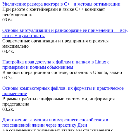
Увеличение размера вектора в C++ и методы оптимизации
При работе с контейнерами в языке C++ возникает
необходимость
0
3.6к.
Основы виртуализации и разнообразие её применений — всё,
что вам нужно знать.
Современные организации и предприятия стремятся
максимально
0
3.4к.
Настройка прав доступа к файлам и папкам в Linux с
примерами и полным объяснением
В любой операционной системе, особенно в Ubuntu, важно
0
3.3к.
Основы компьютерных файлов, их форматы и практическое
применение
В рамках работы с цифровыми системами, информация
представлена
0
3.2к.
Достижение гармонии и внутреннего спокойствия в
повседневной жизни через практику Дзен
На современных жизненных этапах мы сталкиваемся с