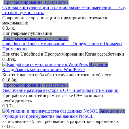
Программирование и разработка
Основы виртуализации и разнообразие её применений — всё,
что вам нужно знать.
Современные организации и предприятия стремятся
максимально
0
3.4к.
Популярные публикации
Программирование и разработка
Undefined в Программировании — Определение и Примеры
Применения
Понятие Undefined в Программировании Когда разработчики
0
189к.
Изучение
Как добавить мета-описание в WordPress?
Контент вашего веб-сайта заслуживает того, чтобы его
0
18.8к.
Программирование и разработка
Увеличение размера вектора в C++ и методы оптимизации
При работе с контейнерами в языке C++ возникает
необходимость
0
3.7к.
Базы данных
Функции и преимущества баз данных NoSQL
За последние 15 лет требования к разработке современных
0
3.6к.