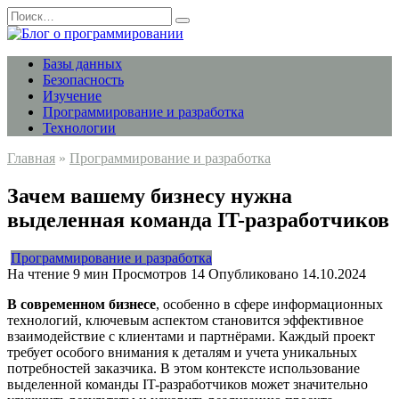
Перейти
Search
к
for:
содержанию
Базы данных
Безопасность
Изучение
Программирование и разработка
Технологии
Главная
»
Программирование и разработка
Зачем вашему бизнесу нужна
выделенная команда IT-разработчиков
Программирование и разработка
На чтение
9 мин
Просмотров
14
Опубликовано
14.10.2024
В современном бизнесе
, особенно в сфере информационных
технологий, ключевым аспектом становится эффективное
взаимодействие с клиентами и партнёрами. Каждый проект
требует особого внимания к деталям и учета уникальных
потребностей заказчика. В этом контексте использование
выделенной команды IT-разработчиков может значительно