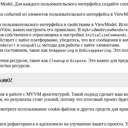
Model. Для каждого пользовательского интерфейса создайте соо
.
и событий из элементов пользовательского интерфейса в ViewMo
и пользовательского интерфейса и свойствами в ViewModel. Исп
bView, важно настроить его правильно. В
HybridWebViewRendere
ния собственного отрисовщика и настройки
.
InitializeCommands
ствует с native платформами, убедитесь, что все сообщения и 
и
методы для работы с native элементами.
nderer)
nonpublic
я состоянием, такие как
и
. Это по
OnAppearing
OnDisappearing
ения ресурсов, такие как
и
. Это важно для пре
Cleanup
Dispose
истки ресурсов.
.on()?
тов к работе с MVVM архитектурой. Такой подход сделает ваш к
, но результаты стоят усилий, потому что итоговый проект буде
смотрите использование cookie-файлов и других средств для хра
аги рефакторинга и вдохновило на улучшение вашего проекта. Уд