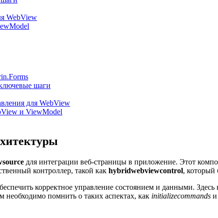
ля WebView
iewModel
in.Forms
ключевые шаги
авления для WebView
View и ViewModel
рхитектуры
wsource
для интеграции веб-страницы в приложение. Этот компон
ственный контроллер, такой как
hybridwebviewcontrol
, который
 обеспечить корректное управление состоянием и данными. Здес
м необходимо помнить о таких аспектах, как
initializecommands