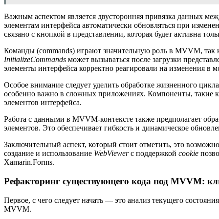
Важным аспектом является двусторонняя привязка данных межд
элементам интерфейса автоматически обновляться при изменен
связано с кнопкой в представлении, которая будет активна тол
Команды (commands) играют значительную роль в MVVM, так ка
InitializeCommands
может вызываться после загрузки представл
элементы интерфейса корректно реагировали на изменения в м
Особое внимание следует уделить обработке жизненного цикл
особенно важно в сложных приложениях. Компоненты, такие 
элементов интерфейса.
Работа с данными в MVVM-контексте также предполагает обра
элементов. Это обеспечивает гибкость и динамическое обновле
Заключительный аспект, который стоит отметить, это возмож
создание и использование
WebViewer
с поддержкой
cookie
позво
Xamarin.Forms.
Рефакторинг существующего кода под MVVM: к
Первое, с чего следует начать — это анализ текущего состояни
MVVM.