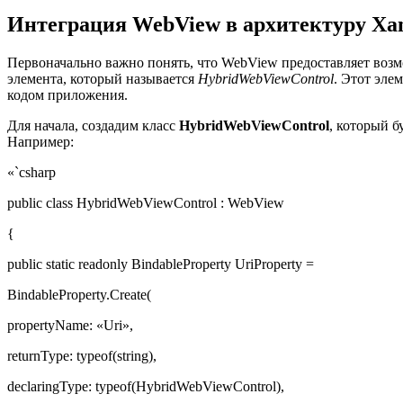
Интеграция WebView в архитектуру Xa
Первоначально важно понять, что WebView предоставляет возм
элемента, который называется
HybridWebViewControl
. Этот эле
кодом приложения.
Для начала, создадим класс
HybridWebViewControl
, который б
Например:
«`csharp
public class HybridWebViewControl : WebView
{
public static readonly BindableProperty UriProperty =
BindableProperty.Create(
propertyName: «Uri»,
returnType: typeof(string),
declaringType: typeof(HybridWebViewControl),