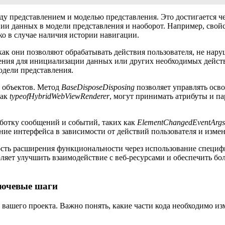
у представлением и моделью представления. Это достигается че
ии данных в модели представления и наоборот. Например, свой
ько в случае наличия истории навигации.
к они позволяют обрабатывать действия пользователя, не нару
ения для инициализации данных или других необходимых действ
одели представления.
а объектов. Метод
BaseDisposeDisposing
позволяет управлять осво
как
typeofHybridWebViewRenderer
, могут принимать атрибуты и п
ботку сообщений и событий, таких как
ElementChangedEventArgs
ние интерфейса в зависимости от действий пользователя и изме
ность расширения функциональности через использование специ
ляет улучшить взаимодействие с веб-ресурсами и обеспечить бо
лючевые шаги
я вашего проекта. Важно понять, какие части кода необходимо и