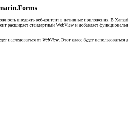
marin.Forms
ожность внедрять веб-контент в нативные приложения. В Xamarin
мент расширяет стандартный WebView и добавляет функциональн
удет наследоваться от
WebView
. Этот класс будет использоватьс