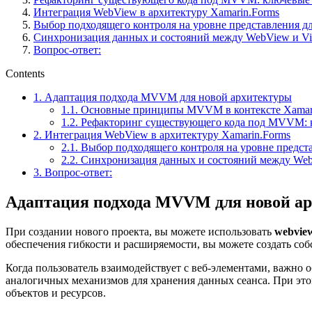
Интеграция WebView в архитектуру Xamarin.Forms
Выбор подходящего контроля на уровне представления д
Синхронизация данных и состояний между WebView и V
Вопрос-ответ:
Contents
1.
Адаптация подхода MVVM для новой архитектуры
1.1.
Основные принципы MVVM в контексте Xamar
1.2.
Рефакторинг существующего кода под MVVM: 
2.
Интеграция WebView в архитектуру Xamarin.Forms
2.1.
Выбор подходящего контроля на уровне предст
2.2.
Синхронизация данных и состояний между Web
3.
Вопрос-ответ:
Адаптация подхода MVVM для новой а
При создании нового проекта, вы можете использовать
webvie
обеспечения гибкости и расширяемости, вы можете создать соб
Когда пользователь взаимодействует с веб-элементами, важно
аналогичных механизмов для хранения данных сеанса. При это
объектов и ресурсов.