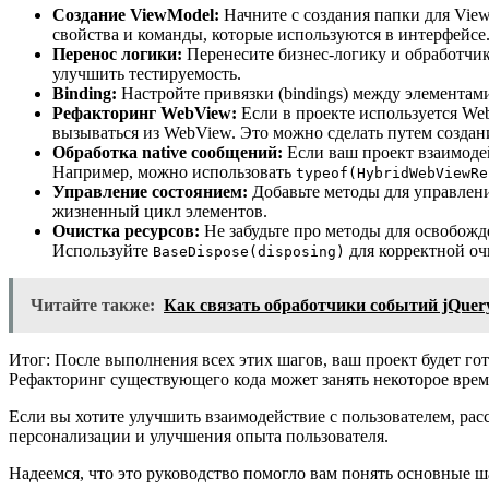
Создание ViewModel:
Начните с создания папки для View
свойства и команды, которые используются в интерфейсе
Перенос логики:
Перенесите бизнес-логику и обработчик
улучшить тестируемость.
Binding:
Настройте привязки (bindings) между элементам
Рефакторинг WebView:
Если в проекте используется We
вызываться из WebView. Это можно сделать путем созда
Обработка native сообщений:
Если ваш проект взаимодей
Например, можно использовать
typeof(HybridWebViewRe
Управление состоянием:
Добавьте методы для управлени
жизненный цикл элементов.
Очистка ресурсов:
Не забудьте про методы для освобожд
Используйте
для корректной оч
BaseDispose(disposing)
Читайте также:
Как связать обработчики событий jQuery
Итог: После выполнения всех этих шагов, ваш проект будет го
Рефакторинг существующего кода может занять некоторое время
Если вы хотите улучшить взаимодействие с пользователем, рас
персонализации и улучшения опыта пользователя.
Надеемся, что это руководство помогло вам понять основные ш