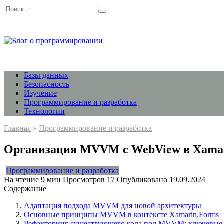
Перейти
Search
к
for:
содержанию
Базы данных
Безопасность
Изучение
Программирование и разработка
Технологии
Главная
»
Программирование и разработка
Организация MVVM с WebView в Xamari
Программирование и разработка
На чтение
9 мин
Просмотров
17
Опубликовано
19.09.2024
Содержание
Адаптация подхода MVVM для новой архитектуры
Основные принципы MVVM в контексте Xamarin.Forms
Рефакторинг существующего кода под MVVM: ключевые