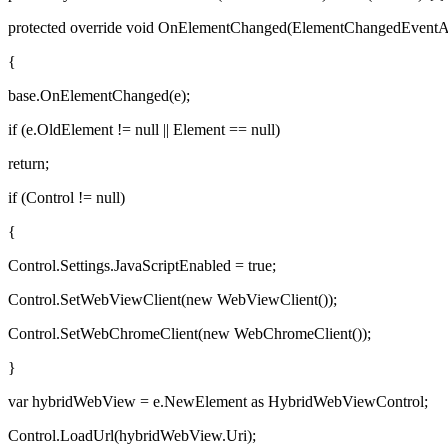
protected override void OnElementChanged(ElementChangedEventA
{
base.OnElementChanged(e);
if (e.OldElement != null || Element == null)
return;
if (Control != null)
{
Control.Settings.JavaScriptEnabled = true;
Control.SetWebViewClient(new WebViewClient());
Control.SetWebChromeClient(new WebChromeClient());
}
var hybridWebView = e.NewElement as HybridWebViewControl;
Control.LoadUrl(hybridWebView.Uri);