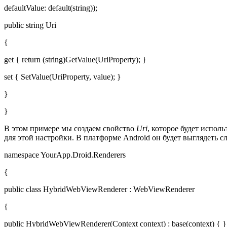
defaultValue: default(string));
public string Uri
{
get { return (string)GetValue(UriProperty); }
set { SetValue(UriProperty, value); }
}
}
В этом примере мы создаем свойство
Uri
, которое будет испол
для этой настройки. В платформе Android он будет выглядеть с
namespace YourApp.Droid.Renderers
{
public class HybridWebViewRenderer : WebViewRenderer
{
public HybridWebViewRenderer(Context context) : base(context) { }