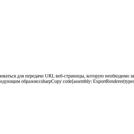
ьзоваться для передачи URL веб-страницы, которую необходимо за
ледующим образом:csharpCopy code[assembly: ExportRenderer(type