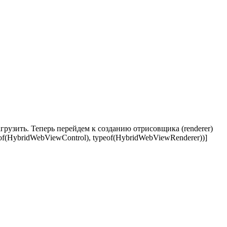
грузить. Теперь перейдем к созданию отрисовщика (renderer)
of(HybridWebViewControl), typeof(HybridWebViewRenderer))]