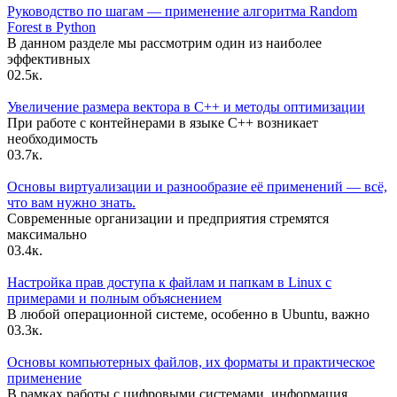
Руководство по шагам — применение алгоритма Random
Forest в Python
В данном разделе мы рассмотрим один из наиболее
эффективных
0
2.5к.
Увеличение размера вектора в C++ и методы оптимизации
При работе с контейнерами в языке C++ возникает
необходимость
0
3.7к.
Основы виртуализации и разнообразие её применений — всё,
что вам нужно знать.
Современные организации и предприятия стремятся
максимально
0
3.4к.
Настройка прав доступа к файлам и папкам в Linux с
примерами и полным объяснением
В любой операционной системе, особенно в Ubuntu, важно
0
3.3к.
Основы компьютерных файлов, их форматы и практическое
применение
В рамках работы с цифровыми системами, информация