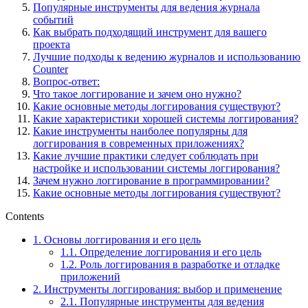
Популярные инструменты для ведения журнала
событий
Как выбрать подходящий инструмент для вашего
проекта
Лучшие подходы к ведению журналов и использованию
Counter
Вопрос-ответ:
Что такое логгирование и зачем оно нужно?
Какие основные методы логгирования существуют?
Какие характеристики хорошей системы логгирования?
Какие инструменты наиболее популярны для
логгирования в современных приложениях?
Какие лучшие практики следует соблюдать при
настройке и использовании системы логгирования?
Зачем нужно логгирование в программировании?
Какие основные методы логгирования существуют?
Contents
1.
Основы логгирования и его цель
1.1.
Определение логгирования и его цель
1.2.
Роль логгирования в разработке и отладке
приложений
2.
Инструменты логгирования: выбор и применение
2.1.
Популярные инструменты для ведения