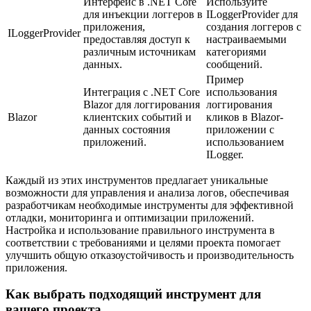
Интерфейс в .NET Core
Используйте
для инъекции логгеров в
ILoggerProvider для
приложения,
создания логгеров с
ILoggerProvider
предоставляя доступ к
настраиваемыми
различным источникам
категориями
данных.
сообщений.
Пример
Интеграция с .NET Core
использования
Blazor для логгирования
логгирования
Blazor
клиентских событий и
кликов в Blazor-
данных состояния
приложении с
приложений.
использованием
ILogger.
Каждый из этих инструментов предлагает уникальные
возможности для управления и анализа логов, обеспечивая
разработчикам необходимые инструменты для эффективной
отладки, мониторинга и оптимизации приложений.
Настройка и использование правильного инструмента в
соответствии с требованиями и целями проекта помогает
улучшить общую отказоустойчивость и производительность
приложения.
Как выбрать подходящий инструмент для
вашего проекта