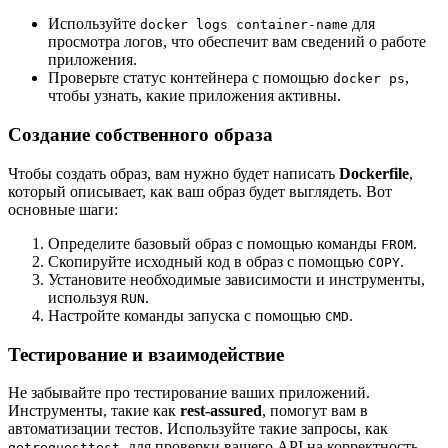
Используйте
для
docker logs container-name
просмотра логов, что обеспечит вам сведений о работе
приложения.
Проверьте статус контейнера с помощью
,
docker ps
чтобы узнать, какие приложения активны.
Создание собственного образа
Чтобы создать образ, вам нужно будет написать
Dockerfile
,
который описывает, как ваш образ будет выглядеть. Вот
основные шаги:
Определите базовый образ с помощью команды
.
FROM
Скопируйте исходный код в образ с помощью
.
COPY
Установите необходимые зависимости и инструменты,
используя
.
RUN
Настройте команды запуска с помощью
.
CMD
Тестирование и взаимодействие
Не забывайте про тестирование ваших приложений.
Инструменты, такие как
rest-assured
, помогут вам в
автоматизации тестов. Используйте такие запросы, как
, для проверки вашего API на корректность
getrequesttest