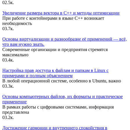
0
2.5к.
Увеличение размера вектора в C++ и методы оптимизации
При работе с контейнерами в языке C++ возникает
необходимость
0
3.7к.
Основы виртуализации и разнообразие её применений — всё,
что вам нужно знать.
Современные организации и предприятия стремятся
максимально
0
3.4к.
Настройка прав доступа к файлам и папкам в Linux с
примерами и полным объяснением
В любой операционной системе, особенно в Ubuntu, важно
0
3.3к.
Основы компьютерных файлов, их форматы и практическое
применение
В рамках работы с цифровыми системами, информация
представлена
0
3.2к.
Достижение гармонии и внутреннего спокойствия в