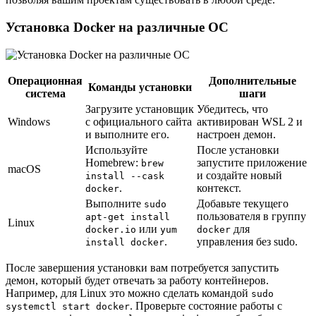
Установка Docker на различные ОС
Операционная
Дополнительные
Команды установки
система
шаги
Загрузите установщик
Убедитесь, что
Windows
с официального сайта
активирован WSL 2 и
и выполните его.
настроен демон.
Используйте
После установки
Homebrew:
запустите приложение
brew
macOS
и создайте новый
install --cask
.
контекст.
docker
Выполните
Добавьте текущего
sudo
пользователя в группу
apt-get install
Linux
или
для
docker.io
yum
docker
.
управления без sudo.
install docker
После завершения установки вам потребуется запустить
демон, который будет отвечать за работу контейнеров.
Например, для Linux это можно сделать командой
sudo
. Проверьте состояние работы с
systemctl start docker