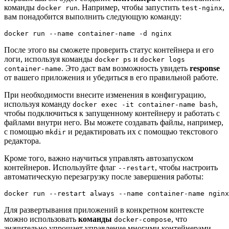
команды
. Например, чтобы запустить
,
docker run
test-nginx
вам понадобится выполнить следующую команду:
docker run --name container-name -d nginx
После этого вы сможете проверить статус контейнера и его
логи, используя команды
и
docker ps
docker logs
. Это даст вам возможность увидеть
response
container-name
от вашего приложения и убедиться в его правильной работе.
При необходимости внесите изменения в конфигурацию,
используя команду
,
docker exec -it container-name bash
чтобы подключиться к запущенному контейнеру и работать с
файлами внутри него. Вы можете создавать файлы, например,
с помощью
и редактировать их с помощью текстового
mkdir
редактора.
Кроме того, важно научиться управлять автозапуском
контейнеров. Используйте флаг
, чтобы настроить
--restart
автоматическую перезагрузку после завершения работы:
docker run --restart always --name container-name nginx
Для развертывания приложений в конкретном контексте
можно использовать
команды
, что
docker-compose
значительно упрощает управление многими контейнерами