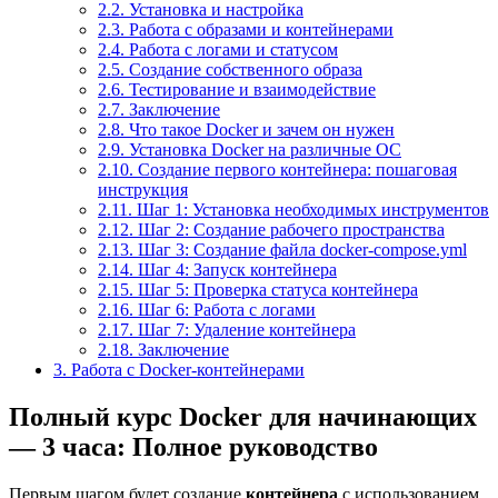
2.2.
Установка и настройка
2.3.
Работа с образами и контейнерами
2.4.
Работа с логами и статусом
2.5.
Создание собственного образа
2.6.
Тестирование и взаимодействие
2.7.
Заключение
2.8.
Что такое Docker и зачем он нужен
2.9.
Установка Docker на различные ОС
2.10.
Создание первого контейнера: пошаговая
инструкция
2.11.
Шаг 1: Установка необходимых инструментов
2.12.
Шаг 2: Создание рабочего пространства
2.13.
Шаг 3: Создание файла docker-compose.yml
2.14.
Шаг 4: Запуск контейнера
2.15.
Шаг 5: Проверка статуса контейнера
2.16.
Шаг 6: Работа с логами
2.17.
Шаг 7: Удаление контейнера
2.18.
Заключение
3.
Работа с Docker-контейнерами
Полный курс Docker для начинающих
— 3 часа: Полное руководство
Первым шагом будет создание
контейнера
с использованием