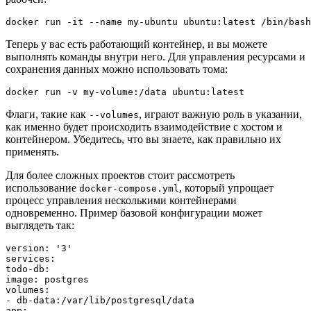
docker run -it --name my-ubuntu ubuntu:latest /bin/bash
Теперь у вас есть работающий контейнер, и вы можете
выполнять команды внутри него. Для управления ресурсами и
сохранения данных можно использовать тома:
docker run -v my-volume:/data ubuntu:latest
Флаги, такие как
, играют важную роль в указании,
--volumes
как именно будет происходить взаимодействие с хостом и
контейнером. Убедитесь, что вы знаете, как правильно их
применять.
Для более сложных проектов стоит рассмотреть
использование
, который упрощает
docker-compose.yml
процесс управления несколькими контейнерами
одновременно. Пример базовой конфигурации может
выглядеть так:
version: '3'

services:

todo-db:

image: postgres

volumes:

- db-data:/var/lib/postgresql/data

app:
