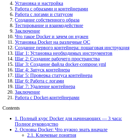
Установка и настройка
Работа с образами и контейнерами
Работа с логами и статусом
Создание собственного образа
Тестирование и взаимодействие
Заключение
Что такое Docker и зачем он нужен
Установка Docker на различные ОС
Создание первого контейнера: пошаговая инструкция
Шаг 1: Установка необходимых инструментов
Шаг 2: Создание рабочего пространства
Шаг 3: Создание файла docker-compose.yml
Шаг 4: Запуск контейнера
Шаг 5: Проверка статуса контейнера
Шаг 6: Работа с логами
Шаг 7: Удаление контейнера
Заключение
Работа с Docker-контейнерами
Contents
1.
Полный курс Docker для начинающих — 3 часа:
Полное руководство
2.
Основы Docker: Что нужно знать вначале
2.1.
Ключевые понятия