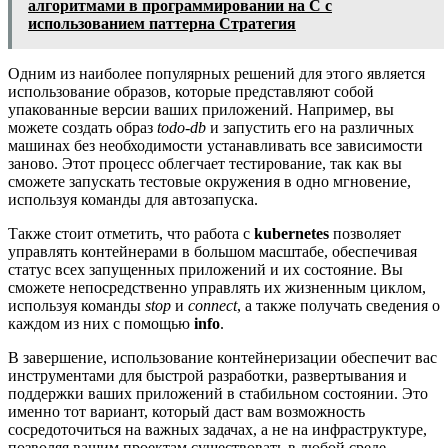
алгоритмами в программировании на C с
использованием паттерна Стратегия
Одним из наиболее популярных решений для этого является
использование образов, которые представляют собой
упакованные версии ваших приложений. Например, вы
можете создать образ
todo-db
и запустить его на различных
машинах без необходимости устанавливать все зависимости
заново. Этот процесс облегчает тестирование, так как вы
сможете запускать тестовые окружения в одно мгновение,
используя команды для автозапуска.
Также стоит отметить, что работа с
kubernetes
позволяет
управлять контейнерами в большом масштабе, обеспечивая
статус всех запущенных приложений и их состояние. Вы
сможете непосредственно управлять их жизненным циклом,
используя команды
stop
и
connect
, а также получать сведения о
каждом из них с помощью
info
.
В завершение, использование контейнеризации обеспечит вас
инструментами для быстрой разработки, развертывания и
поддержки ваших приложений в стабильном состоянии. Это
именно тот вариант, который даст вам возможность
сосредоточиться на важных задачах, а не на инфраструктуре,
позволяя вашим проектам существовать в любой среде.