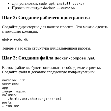
Для установки:
sudo apt install docker
Проверьте статус:
docker --version
Шаг 2: Создание рабочего пространства
Создайте директорию для вашего проекта. Это можно сделать
с помощью команды:
mkdir todo-db
Теперь у вас есть структура для дальнейшей работы.
Шаг 3: Создание файла
docker-compose.yml
В этом файле вы будете описывать необходимые сервисы.
Создайте файл и добавьте следующую конфигурацию:
version: '3'

services:

app:

image: nginx

volumes:

- ./html:/usr/share/nginx/html

ports:
