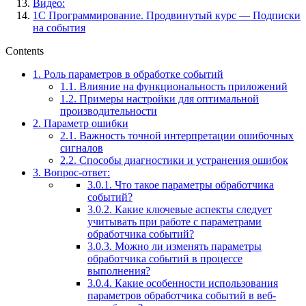
Видео:
1С Программирование. Продвинутый курс — Подписки
на события
Contents
1.
Роль параметров в обработке событий
1.1.
Влияние на функциональность приложений
1.2.
Примеры настройки для оптимальной
производительности
2.
Параметр ошибки
2.1.
Важность точной интерпретации ошибочных
сигналов
2.2.
Способы диагностики и устранения ошибок
3.
Вопрос-ответ:
3.0.1.
Что такое параметры обработчика
событий?
3.0.2.
Какие ключевые аспекты следует
учитывать при работе с параметрами
обработчика событий?
3.0.3.
Можно ли изменять параметры
обработчика событий в процессе
выполнения?
3.0.4.
Какие особенности использования
параметров обработчика событий в веб-