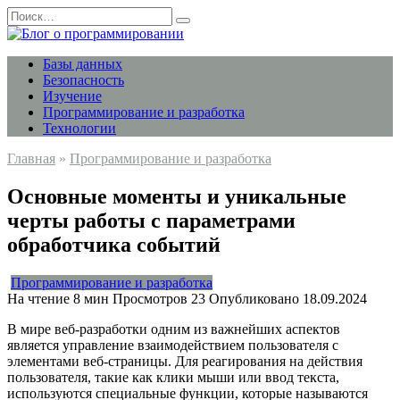
Перейти
Search
к
for:
содержанию
Базы данных
Безопасность
Изучение
Программирование и разработка
Технологии
Главная
»
Программирование и разработка
Основные моменты и уникальные
черты работы с параметрами
обработчика событий
Программирование и разработка
На чтение
8 мин
Просмотров
23
Опубликовано
18.09.2024
В мире веб-разработки одним из важнейших аспектов
является управление взаимодействием пользователя с
элементами веб-страницы. Для реагирования на действия
пользователя, такие как клики мыши или ввод текста,
используются специальные функции, которые называются