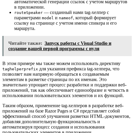
автоматической генерации ссылок с учетом маршрутов
в приложении.
— созданный нами tag-хелпер с
routeSpeaker
параметрами
и
, который формирует
model
nameof
ссылку на странице с учетом имени спикера и его
маршрута.
Читайте также:
Запуск работы с Visual Studio и
создание вашей первой программы с нуля
В этом примере мы также можем использовать директиву
для указания префикса tag-хелпера, что
taghelperprefix
позволяет нам напрямую обращаться к создаваемым
элементам в разметке страницы по их именам. Это
значительно упрощает процесс разработки и поддержки веб-
приложений, так как обеспечивает единообразие и четкость в
использовании пользовательских элементов и их функций.
Таким образом, применение tag-хелперов в разработке веб-
приложений на базе Razor Pages и C# представляет собой
эффективный способ улучшения разметки HTML-документов,
добавляя дополнительную функциональность и
автоматизируя процесс создания и использования
пользовательских элементов в приложении.