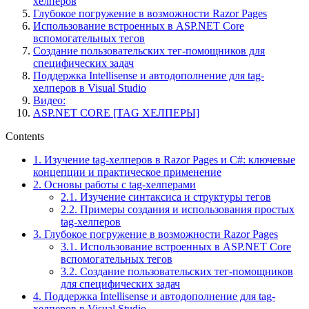
хелперов
Глубокое погружение в возможности Razor Pages
Использование встроенных в ASP.NET Core
вспомогательных тегов
Создание пользовательских тег-помощников для
специфических задач
Поддержка Intellisense и автодополнение для tag-
хелперов в Visual Studio
Видео:
ASP.NET CORE [TAG ХЕЛПЕРЫ]
Contents
1.
Изучение tag-хелперов в Razor Pages и C#: ключевые
концепции и практическое применение
2.
Основы работы с tag-хелперами
2.1.
Изучение синтаксиса и структуры тегов
2.2.
Примеры создания и использования простых
tag-хелперов
3.
Глубокое погружение в возможности Razor Pages
3.1.
Использование встроенных в ASP.NET Core
вспомогательных тегов
3.2.
Создание пользовательских тег-помощников
для специфических задач
4.
Поддержка Intellisense и автодополнение для tag-
хелперов в Visual Studio