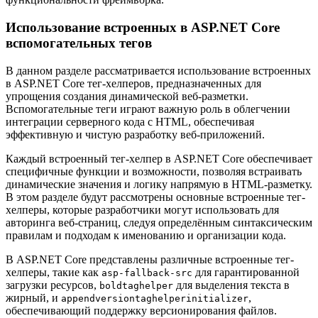
Использование встроенных в ASP.NET Core
вспомогательных тегов
В данном разделе рассматривается использование встроенных
в ASP.NET Core тег-хелперов, предназначенных для
упрощения создания динамической веб-разметки.
Вспомогательные теги играют важную роль в облегчении
интеграции серверного кода с HTML, обеспечивая
эффективную и чистую разработку веб-приложений.
Каждый встроенный тег-хелпер в ASP.NET Core обеспечивает
специфичные функции и возможности, позволяя встраивать
динамические значения и логику напрямую в HTML-разметку.
В этом разделе будут рассмотрены основные встроенные тег-
хелперы, которые разработчики могут использовать для
авторинга веб-страниц, следуя определённым синтаксическим
правилам и подходам к именованию и организации кода.
В ASP.NET Core представлены различные встроенные тег-
хелперы, такие как
для гарантированной
asp-fallback-src
загрузки ресурсов,
для выделения текста в
boldtaghelper
жирный, и
,
appendversiontaghelperinitializer
обеспечивающий поддержку версионирования файлов.