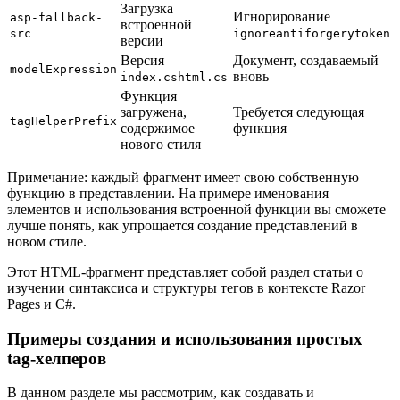
Загрузка
Игнорирование
asp-fallback-
встроенной
src
ignoreantiforgerytoken
версии
Версия
Документ, создаваемый
modelExpression
вновь
index.cshtml.cs
Функция
загружена,
Требуется следующая
tagHelperPrefix
содержимое
функция
нового стиля
Примечание: каждый фрагмент имеет свою собственную
функцию в представлении. На примере именования
элементов и использования встроенной функции вы сможете
лучше понять, как упрощается создание представлений в
новом стиле.
Этот HTML-фрагмент представляет собой раздел статьи о
изучении синтаксиса и структуры тегов в контексте Razor
Pages и C#.
Примеры создания и использования простых
tag-хелперов
В данном разделе мы рассмотрим, как создавать и