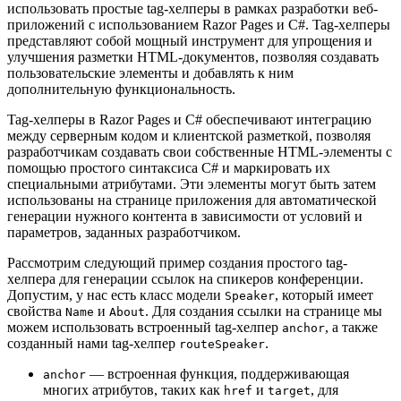
использовать простые tag-хелперы в рамках разработки веб-
приложений с использованием Razor Pages и C#. Tag-хелперы
представляют собой мощный инструмент для упрощения и
улучшения разметки HTML-документов, позволяя создавать
пользовательские элементы и добавлять к ним
дополнительную функциональность.
Tag-хелперы в Razor Pages и C# обеспечивают интеграцию
между серверным кодом и клиентской разметкой, позволяя
разработчикам создавать свои собственные HTML-элементы с
помощью простого синтаксиса C# и маркировать их
специальными атрибутами. Эти элементы могут быть затем
использованы на странице приложения для автоматической
генерации нужного контента в зависимости от условий и
параметров, заданных разработчиком.
Рассмотрим следующий пример создания простого tag-
хелпера для генерации ссылок на спикеров конференции.
Допустим, у нас есть класс модели
, который имеет
Speaker
свойства
и
. Для создания ссылки на странице мы
Name
About
можем использовать встроенный tag-хелпер
, а также
anchor
созданный нами tag-хелпер
.
routeSpeaker
— встроенная функция, поддерживающая
anchor
многих атрибутов, таких как
и
, для
href
target