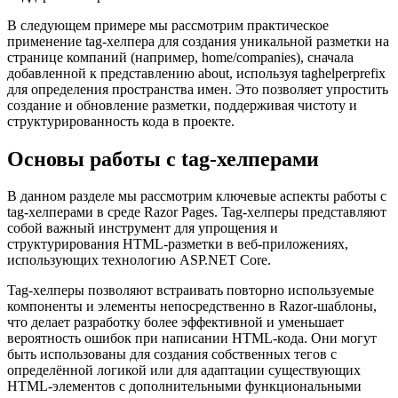
В следующем примере мы рассмотрим практическое
применение tag-хелпера для создания уникальной разметки на
странице компаний (например, home/companies), сначала
добавленной к представлению about, используя taghelperprefix
для определения пространства имен. Это позволяет упростить
создание и обновление разметки, поддерживая чистоту и
структурированность кода в проекте.
Основы работы с tag-хелперами
В данном разделе мы рассмотрим ключевые аспекты работы с
tag-хелперами в среде Razor Pages. Tag-хелперы представляют
собой важный инструмент для упрощения и
структурирования HTML-разметки в веб-приложениях,
использующих технологию ASP.NET Core.
Tag-хелперы позволяют встраивать повторно используемые
компоненты и элементы непосредственно в Razor-шаблоны,
что делает разработку более эффективной и уменьшает
вероятность ошибок при написании HTML-кода. Они могут
быть использованы для создания собственных тегов с
определённой логикой или для адаптации существующих
HTML-элементов с дополнительными функциональными