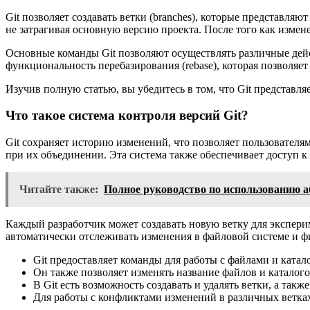
Git позволяет создавать ветки (branches), которые представля
не затрагивая основную версию проекта. После того как измен
Основные команды Git позволяют осуществлять различные действи
функциональность перебазирования (rebase), которая позволяе
Изучив полную статью, вы убедитесь в том, что Git представл
Что такое система контроля версий Git?
Git сохраняет историю изменений, что позволяет пользовател
при их объединении. Эта система также обеспечивает доступ к
Читайте также:
Полное руководство по использованию а
Каждый разработчик может создавать новую ветку для эксперим
автоматически отслеживать изменения в файловой системе и фи
Git предоставляет команды для работы с файлами и ката
Он также позволяет изменять название файлов и каталого
В Git есть возможность создавать и удалять ветки, а так
Для работы с конфликтами изменений в различных ветках