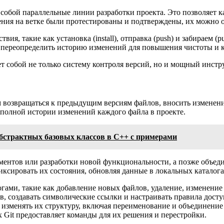
ют собой параллельные линии разработки проекта. Это позволяет 
ения на ветке были протестированы и подтверждены, их можно о
я, такие как установка (install), отправка (push) и забираем (p
т переопределить историю изменений для повышения чистоты и к
яет собой не только систему контроля версий, но и мощный инс
ям возвращаться к предыдущим версиям файлов, вносить изменен
 полной истории изменений каждого файла в проекте.
бстрактных базовых классов в C++ с примерами
ентов или разработки новой функциональности, а позже объедин
ксировать их состояния, обновляя данные в локальных каталога
логами, такие как добавление новых файлов, удаление, изменен
в, создавать символические ссылки и настраивать правила досту
же изменять их структуру, включая переименование и объединение
 Git предоставляет команды для их решения и перестройки.