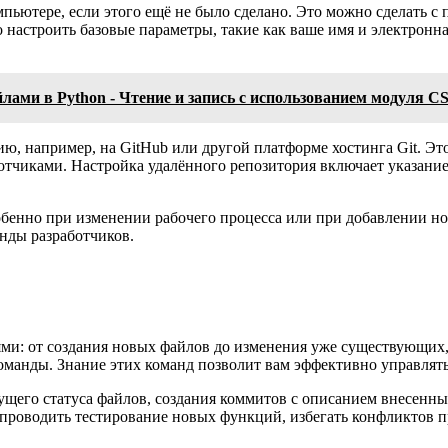
омпьютере, если этого ещё не было сделано. Это можно сделать
настроить базовые параметры, такие как ваше имя и электронна
лами в Python - Чтение и запись с использованием модуля C
ю, например, на GitHub или другой платформе хостинга Git. Эт
отчиками. Настройка удалённого репозитория включает указание
обенно при изменении рабочего процесса или при добавлении н
нды разработчиков.
иями: от создания новых файлов до изменения уже существующих
манды. Знание этих команд позволит вам эффективно управлять 
ущего статуса файлов, создания коммитов с описанием внесенны
 проводить тестирование новых функций, избегать конфликтов п