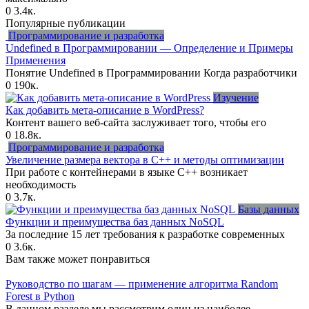
0
3.4к.
Популярные публикации
Программирование и разработка
Undefined в Программировании — Определение и Примеры
Применения
Понятие Undefined в Программировании Когда разработчики
0
190к.
Изучение
Как добавить мета-описание в WordPress?
Контент вашего веб-сайта заслуживает того, чтобы его
0
18.8к.
Программирование и разработка
Увеличение размера вектора в C++ и методы оптимизации
При работе с контейнерами в языке C++ возникает
необходимость
0
3.7к.
Базы данных
Функции и преимущества баз данных NoSQL
За последние 15 лет требования к разработке современных
0
3.6к.
Вам также может понравиться
Руководство по шагам — применение алгоритма Random
Forest в Python
В данном разделе мы рассмотрим один из наиболее