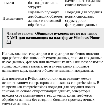
памяти из-за создания
памяти
благодаря ленивой
списка целиком
загрузке
Идеально подходят
Подходят для создания
для больших объемов
новых списковых
Применение
данных и потоковой
структур или
обработки
фильтрации данных
Читайте также:
Обширное руководство по изучению
XAML для начинающих на платформе Windows Phone
8.1
Использование генераторов и итераторов особенно полезно
при работе с большими объемами данных, такими как данные
из баз данных, файлов или настольных игр. Они позволяют не
только экономить память, но и значительно упрощают
написание кода, делая его более читаемым и модульным.
Для новичков в Python важно понимать разницу между
использованием генераторов и списковых comprehensions. В
то время как comprehensions подходят для создания новых
списков на основе существующих данных, генераторы
находят свое применение в тех случаях, когда требуется
обработка данных без создания больших промежуточных
структур данных.