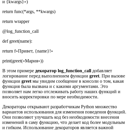
и {kwargs}»)
return func(*args, **kwargs)
return wrapper
@log_function_call
def greet(name):
return f»Привет, {name}!»
print(greet(«Мария»))
В этом примере
декоратор log_function_call
добавляет
логирование перед выполнением функции
greet
. При вызове
функции
greet
мы увидим сообщение в консоли о том, какая
функция была вызвана и с какими аргументами. Это
позволяет нам легко отслеживать работу наших функций и
вносить корректировки по мере необходимости.
Декораторы открывают разработчикам Python множество
вариантов использования для изменения поведения функций.
Они позволяют улучшать код без необходимости внесения
изменений в саму функцию, что делает код более модульным
и гибким. Использование декораторов является важной