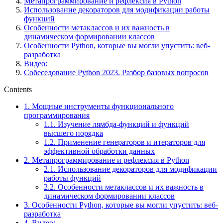
Метапрограммирование и рефлексия в Python
Использование декораторов для модификации работы
функций
Особенности метаклассов и их важность в
динамическом формировании классов
Особенности Python, которые вы могли упустить: веб-
разработка
Видео:
Собеседование Python 2023. Разбор базовых вопросов
Contents
1.
Мощные инструменты функционального
программирования
1.1.
Изучение лямбда-функций и функций
высшего порядка
1.2.
Применение генераторов и итераторов для
эффективной обработки данных
2.
Метапрограммирование и рефлексия в Python
2.1.
Использование декораторов для модификации
работы функций
2.2.
Особенности метаклассов и их важность в
динамическом формировании классов
3.
Особенности Python, которые вы могли упустить: веб-
разработка
4.
Видео: