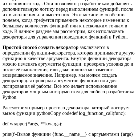
их основного кода. Они позволяют разработчикам добавлять
дополнительную логику перед выполнением функций, после
их выполнения или вместо них. Этот механизм особенно
полезен, когда требуется применить некоторые изменения к
большому количеству функций или к нескольким точкам в
коде. В данном разделе мы рассмотрим, как использовать
декораторы для управления поведением функций в Python.
Простой способ создать декоратор
заключается в
определении функции-декоратора, которая принимает другую
функцию в качестве аргумента. Внутри функции-декоратора
можно изменять аргументы функции, проверять условия до и
после её выполнения, или даже полностью заменять
возвращаемое значение. Например, мы можем создать
декоратор для проверки аргументов функции или для
логирования её работы. Всё это делает использование
декораторов мощным инструментом для любого разработчика
Python.
Рассмотрим пример простого декоратора, который логирует
вызов функции:pythonCopy codedef log_function_call(func):
def wrapper(*args, **kwargs):
print(f»Вызов функции {func.__name__} с аргументами {args}