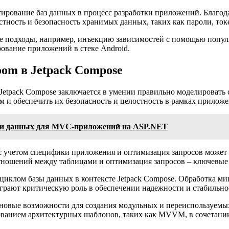
тирование баз данных в процесс разработки приложений. Благод
остность и безопасность хранимых данных, таких как пароли, т
 подходы, например, инъекцию зависимостей с помощью популяр
рование приложений в стеке Android.
om в Jetpack Compose
etpack Compose заключается в умении правильно моделировать 
ым и обеспечить их безопасность и целостность в рамках приложе
ели данных для MVC-приложений на ASP.NET
с учетом специфики приложения и оптимизация запросов может 
отношений между таблицами и оптимизация запросов – ключевые
иклом базы данных в контексте Jetpack Compose. Обработка ми
играют критическую роль в обеспечении надежности и стабильн
 новые возможности для создания модульных и переиспользуемы
ованием архитектурных шаблонов, таких как MVVM, в сочетании 