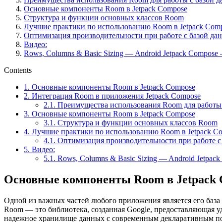
Основные компоненты Room в Jetpack Compose
Структура и функции основных классов Room
Лучшие практики по использованию Room в Jetpack Com
Оптимизация производительности при работе с базой да
Видео:
Rows, Columns & Basic Sizing — Android Jetpack Compose 
Contents
1.
Основные компоненты Room в Jetpack Compose
2.
Интеграция Room в приложения Jetpack Compose
2.1.
Преимущества использования Room для работы 
3.
Основные компоненты Room в Jetpack Compose
3.1.
Структура и функции основных классов Room
4.
Лучшие практики по использованию Room в Jetpack C
4.1.
Оптимизация производительности при работе с
5.
Видео:
5.1.
Rows, Columns & Basic Sizing — Android Jetpack
Основные компоненты Room в Jetpack 
Одной из важных частей любого приложения является его база 
Room — это библиотека, созданная Google, предоставляющая у
надежное хранилище данных с современным декларативным по