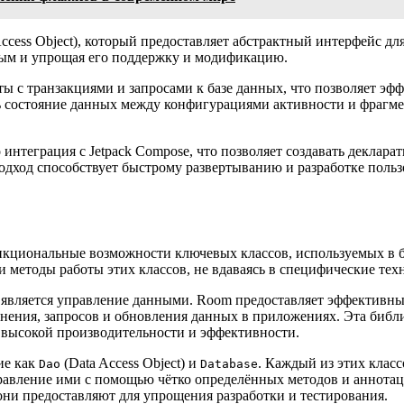
cess Object), который предоставляет абстрактный интерфейс дл
тным и упрощая его поддержку и модификацию.
ы с транзакциями и запросами к базе данных, что позволяет э
ть состояние данных между конфигурациями активности и фрагм
интеграция с Jetpack Compose, что позволяет создавать деклар
одход способствует быстрому развертыванию и разработке поль
нкциональные возможности ключевых классов, используемых в б
и методы работы этих классов, не вдаваясь в специфические тех
является управление данными. Room предоставляет эффективный
нения, запросов и обновления данных в приложениях. Эта библи
 высокой производительности и эффективности.
ие как
(Data Access Object) и
. Каждый из этих клас
Dao
Database
правление ими с помощью чётко определённых методов и аннота
 они предоставляют для упрощения разработки и тестирования.