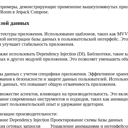
 примеры, демонстрирующие применение вышеупомянутых принц
Room в Jetpack Compose.
азой данных
итектуры приложения. Использование шаблонов, таких как MVV
вной интеграции базы данных в пользовательский интерфейс. Это
и улучшает стабильность приложения.
е использовать Dependency Injection (DI). Библиотеки, такие к
ных и других модулей приложения. Это позволяет уменьшить об
зы данных с учетом специфики приложения. Эффективное хранен
мания к безопасности и защите данных пользователей. Использ
й данных, что повышает общую отзывчивость приложения.
множестве аспектов, влияющих на производительность. Это вкл
ие современных инструментов и подходов, таких как анимация с
шает пользовательский опыт и удержание аудитории.
изации производительности:
ние Dependency Injection
Проектирование схемы базы данных
ия сетевых запросов
Управление анимациями и интерфейсо