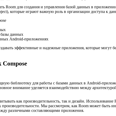
ать Room для создания и управления базой данных в приложении
ject), которые играют важную роль в организации доступа к да
pose
ных
 базы данных
нных Android-приложениях
давать эффективные и надежные приложения, которые могут без
.
k Compose
щную библиотеку для работы с базами данных в Android-прилож
сновное внимание уделяется взаимодействию между архитектур
тывать как производительность, так и дизайн. Использование 
к производительности. Мы рассмотрим, как Room может быть ин
между различными составляющими приложения.