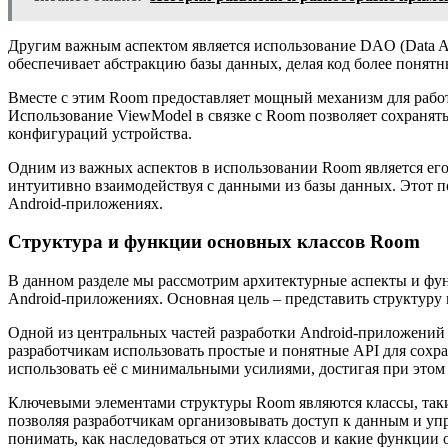
Другим важным аспектом является использование DAO (Data Ac
обеспечивает абстракцию базы данных, делая код более поня
Вместе с этим Room предоставляет мощный механизм для работ
Использование ViewModel в связке с Room позволяет сохраня
конфигураций устройства.
Одним из важных аспектов в использовании Room является его 
интуитивно взаимодействуя с данными из базы данных. Этот п
Android-приложениях.
Структура и функции основных классов Room
В данном разделе мы рассмотрим архитектурные аспекты и фу
Android-приложениях. Основная цель – представить структуру 
Одной из центральных частей разработки Android-приложений 
разработчикам использовать простые и понятные API для сохра
использовать её с минимальными усилиями, достигая при этом
Ключевыми элементами структуры Room являются классы, так
позволяя разработчикам организовывать доступ к данным и у
понимать, как наследоваться от этих классов и какие функции