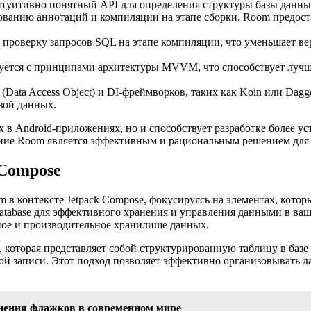
туитивно понятный API для определения структуры базы данны
ованию аннотаций и компиляции на этапе сборки, Room предост
проверку запросов SQL на этапе компиляции, что уменьшает вер
ется с принципами архитектуры MVVM, что способствует лучше
ata Access Object) и DI-фреймворков, таких как Koin или Dagger
зой данных.
х в Android-приложениях, но и способствует разработке более 
ание Room является эффективным и рациональным решением для 
Compose
в контексте Jetpack Compose, фокусируясь на элементах, кото
Database для эффективного хранения и управления данными в в
ное и производительное хранилище данных.
), которая представляет собой структурированную таблицу в ба
ой записи. Этот подход позволяет эффективно организовывать д
енения флажков в современном мире