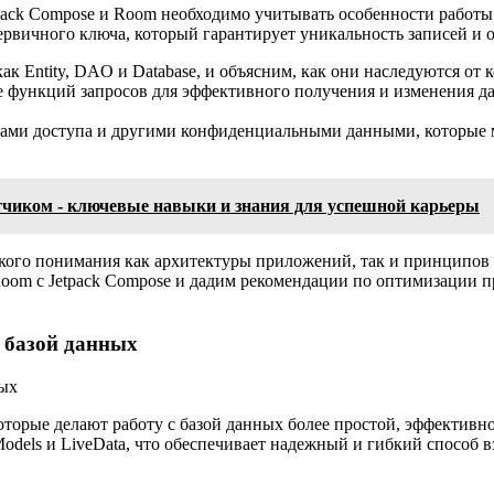
ack Compose и Room необходимо учитывать особенности работы 
ервичного ключа, который гарантирует уникальность записей и 
к Entity, DAO и Database, и объясним, как они наследуются от
 функций запросов для эффективного получения и изменения д
ами доступа и другими конфиденциальными данными, которые м
отчиком - ключевые навыки и знания для успешной карьеры
кого понимания как архитектуры приложений, так и принципов 
oom с Jetpack Compose и дадим рекомендации по оптимизации 
 базой данных
оторые делают работу с базой данных более простой, эффектив
Models и LiveData, что обеспечивает надежный и гибкий способ