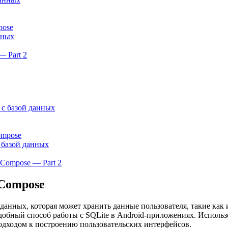
pose
нных
— Part 2
с базой данных
ompose
 базой данных
 Compose — Part 2
Compose
данных, которая может хранить данные пользователя, такие как
добный способ работы с SQLite в Android-приложениях. Использ
дходом к построению пользовательских интерфейсов.