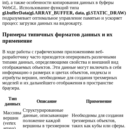
int), а также особенности копирования данных в буферы
WebGL. Использование функций типа
gl.bufferData(gl.ARRAY_BUFFER, data, gl.STATIC_DRAW)
подразумевает оптимальное управление памятью и ускоряет
процесс загрузки данных на видеокарту.
Примеры типичных форматов данных и их
применение
В ходе работы с графическими приложениями веб-
разработчику часто приходится оперировать различными
типами данных, определяющими свойства и внешний вид
отображаемых объектов. Эти данные могут включать в себя
информацию о размерах и цветах объектов, индексы и
атрибуты вершин, необходимые для создания трехмерных
моделей и их дальнейшего отображения в пространстве
браузера.
Тип
Описание
Применение
данных
Структурированные
Массивы
данные, описывающие
Необходимы для создания
вершин
положение каждой
трехмерных объектов,
(vertex
вершины в трехмерном
таких как кубы или сферы.
arrays)