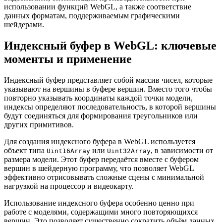
использовании функций WebGL, а также соответствие
данных форматам, поддерживаемым графическими
шейдерами.
Индексный буфер в WebGL: ключевые
моменты и применение
Индексный буфер представляет собой массив чисел, которые
указывают на вершины в буфере вершин. Вместо того чтобы
повторно указывать координаты каждой точки модели,
индексы определяют последовательность, в которой вершины
будут соединяться для формирования треугольников или
других примитивов.
Для создания индексного буфера в WebGL используется
объект типа
или
, в зависимости от
Uint16Array
Uint32Array
размера модели. Этот буфер передаётся вместе с буфером
вершин в шейдерную программу, что позволяет WebGL
эффективно отрисовывать сложные сцены с минимальной
нагрузкой на процессор и видеокарту.
Использование индексного буфера особенно ценно при
работе с моделями, содержащими много повторяющихся
вершин. Это позволяет существенно сократить объём данных,