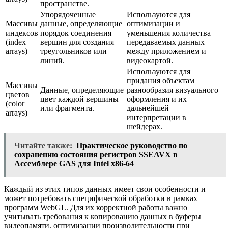
пространстве.
Упорядоченные
Используются для
Массивы
данные, определяющие
оптимизации и
индексов
порядок соединения
уменьшения количества
(index
вершин для создания
передаваемых данных
arrays)
треугольников или
между приложением и
линий.
видеокартой.
Используются для
придания объектам
Массивы
Данные, определяющие
разнообразия визуального
цветов
цвет каждой вершины
оформления и их
(color
или фрагмента.
дальнейшей
arrays)
интерпретации в
шейдерах.
Читайте также:
Практическое руководство по
сохранению состояния регистров SSEAVX в
Ассемблере GAS для Intel x86-64
Каждый из этих типов данных имеет свои особенности и
может потребовать специфической обработки в рамках
программ WebGL. Для их корректной работы важно
учитывать требования к копированию данных в буферы
видеопамяти, оптимизации производительности при