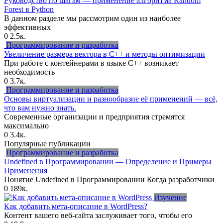
Руководство по шагам — применение алгоритма Random
Forest в Python
В данном разделе мы рассмотрим один из наиболее
эффективных
0
2.5к.
Программирование и разработка
Увеличение размера вектора в C++ и методы оптимизации
При работе с контейнерами в языке C++ возникает
необходимость
0
3.7к.
Программирование и разработка
Основы виртуализации и разнообразие её применений — всё,
что вам нужно знать.
Современные организации и предприятия стремятся
максимально
0
3.4к.
Популярные публикации
Программирование и разработка
Undefined в Программировании — Определение и Примеры
Применения
Понятие Undefined в Программировании Когда разработчики
0
189к.
Изучение
Как добавить мета-описание в WordPress?
Контент вашего веб-сайта заслуживает того, чтобы его