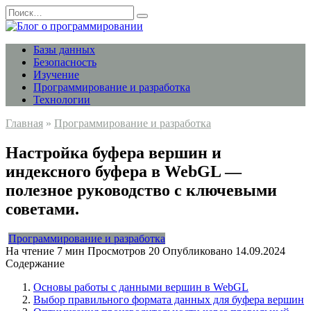
Перейти
Search
к
for:
содержанию
Базы данных
Безопасность
Изучение
Программирование и разработка
Технологии
Главная
»
Программирование и разработка
Настройка буфера вершин и
индексного буфера в WebGL —
полезное руководство с ключевыми
советами.
Программирование и разработка
На чтение
7 мин
Просмотров
20
Опубликовано
14.09.2024
Содержание
Основы работы с данными вершин в WebGL
Выбор правильного формата данных для буфера вершин