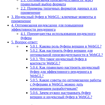
правильный выбор формата
2.2.
Примеры типичных форматов данных и их
применение
3.
Индексный буфер в WebGL: ключевые моменты и
применение
4.
Оптимизация индексации для повышения
эффективности рендеринга
4.1.
Преимущества использования индексного
буфера
5.
Вопрос-ответ:
5.0.1.
Какова роль буфера вершин в WebGL?
5.0.2.
Как настроить буфер вершин для
оптимальной производительности в WebGL?
5.0.3.
Что такое индексный буфер в
контексте WebGL?
5.0.4.
Как правильно настроить индексный
буфер для эффективного рендеринга в
WebGL?
5.0.5.
Какие советы по оптимизации работы
с буферами в WebGL можно дать
начинающим разработчикам?
5.0.6.
Зачем нужно настраивать буфер
вершин и индексный буфер в WebGL?