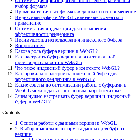
Оптимизация производительности через правильный
выбор формата
Примеры типичных форматов данных и их применение
Индексный буфер в WebGL: ключевые моменты и
применение
Оптимизация индексации для повышения
эффективности рендеринга
Преимущества использования индексного буфера
Вопрос-ответ:
Какова роль буфера вершин в WebGL?
Как настроить буфер вершин для оптимальной
производительности в WebGL?
Что такое индексный буфер в контексте WebGL?
Как правильно настроить индексный буфер для
эффективного рендеринга в WebGL?
Какие советы по оптимизации работы с буферами в
WebGL можно дать начинающим разработчикам?
Зачем нужно настраивать буфер вершин и индексный
буфер в WebGL?
Contents
1.
Основы работы с данными вершин в WebGL
2.
Выбор правильного формата данных для буфера
вершин
2.1.
Оптимизация производительности через