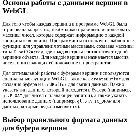
Основы работы с данными вершин в
WebGL
Для того чтобы каждая вершина в программе WebGL была
отрисована корректно, необходимо правильно использовать
массивы чисел, которые содержат информацию о каждой
координате вершины. Программисты используют шаблонные
функции для управления этими массивами, создавая массивы
типа
, где каждая строка соответствует одной
Float32Array
вершине объекта. Для каждой вершины назначается массив
чисел, описывающих её положение в пространстве.
Для оптимальной работы с буферами вершин используются
специальные функции WebGL, такие как
для
createBuffer
создания буфера и
для связки данных. Важно
bindBuffer
указать тип данных, который находится в буфере (например,
для чисел с плавающей запятой), а также указать
gl.FLOAT
использование данных (например,
для
gl.STATIC_DRAW
данных, которые редко изменяются).
Выбор правильного формата данных
для буфера вершин