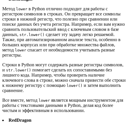
Метод
в Python отлично подходит для работы с
lower
регистром символов в строках. Он превращает все символы
строки в нижний регистр, что полезно при сравнении или
поиске данных без учета регистра. Например, если вам нужно
сравнить пользовательский ввод с ключевым словом в базе
данных,
сделает эту задачу легко решаемой.
str.lower()
Также, при автоматизированном анализе текста, особенно в
больших корпусах или при обработке множества файлов,
метод
спасает от необходимости учитывать разные
lower
регистры.
Строки в Python могут содержать разные регистры символов,
и
помогает сделать их сопоставимыми без
str.lower()
лишнего кода. Например, чтобы проверить наличие
ключевого слова в строке, можно сначала привести обе строки
к нижнему регистру с помощью
и затем выполнить
lower()
сравнение.
Все вместе, метод
является мощным инструментом для
lower
работы с текстовыми данными в Python, делая код более
чистым и эффективным в использовании.
RedDragon