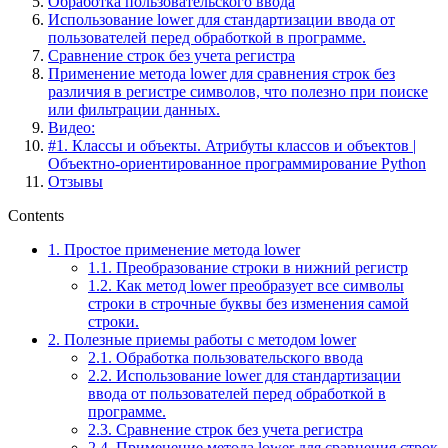
Обработка пользовательского ввода
Использование lower для стандартизации ввода от
пользователей перед обработкой в программе.
Сравнение строк без учета регистра
Применение метода lower для сравнения строк без
различия в регистре символов, что полезно при поиске
или фильтрации данных.
Видео:
#1. Классы и объекты. Атрибуты классов и объектов |
Объектно-ориентированное программирование Python
Отзывы
Contents
1.
Простое применение метода lower
1.1.
Преобразование строки в нижний регистр
1.2.
Как метод lower преобразует все символы
строки в строчные буквы без изменения самой
строки.
2.
Полезные приемы работы с методом lower
2.1.
Обработка пользовательского ввода
2.2.
Использование lower для стандартизации
ввода от пользователей перед обработкой в
программе.
2.3.
Сравнение строк без учета регистра
2.4.
Применение метода lower для сравнения строк