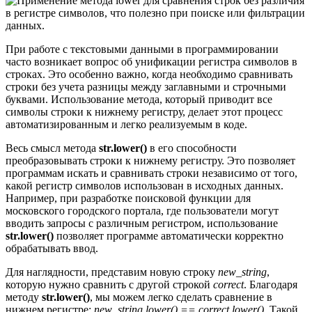
При работе с текстовыми данными в программировании
часто возникает вопрос об унификации регистра символов в
строках. Это особенно важно, когда необходимо сравнивать
строки без учета разницы между заглавными и строчными
буквами. Использование метода, который приводит все
символы строки к нижнему регистру, делает этот процесс
автоматизированным и легко реализуемым в коде.
Весь смысл метода
str.lower()
в его способности
преобразовывать строки к нижнему регистру. Это позволяет
программам искать и сравнивать строки независимо от того,
какой регистр символов использован в исходных данных.
Например, при разработке поисковой функции для
московского городского портала, где пользователи могут
вводить запросы с различным регистром, использование
str.lower()
позволяет программе автоматически корректно
обрабатывать ввод.
Для наглядности, представим новую строку
new_string
,
которую нужно сравнить с другой строкой
correct
. Благодаря
методу
str.lower()
, мы можем легко сделать сравнение в
нижнем регистре:
new_string.lower() == correct.lower()
. Такой