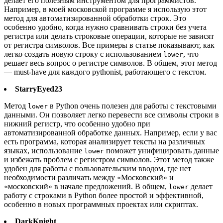
делает его полезным инструментом для программистов.
Например, в моей московской программе я использую этот
метод для автоматизированной обработки строк. Это
особенно удобно, когда нужно сравнивать строки без учета
регистра или делать строковые операции, которые не зависят
от регистра символов. Все примеры в статье показывают, как
легко создать новую строку с использованием
, что
lower
решает весь вопрос о регистре символов. В общем, этот метод
— must-have для каждого pythonist, работающего с текстом.
StarryEyed23
Метод
в Python очень полезен для работы с текстовыми
lower
данными. Он позволяет легко перевести все символы строки в
нижний регистр, что особенно удобно при
автоматизированной обработке данных. Например, если у вас
есть программа, которая анализирует тексты на различных
языках, использование
поможет унифицировать данные
lower
и избежать проблем с регистром символов. Этот метод также
удобен для работы с пользовательским вводом, где нет
необходимости различать между «Московский» и
«московский» в начале предложений. В общем,
делает
lower
работу с строками в Python более простой и эффективной,
особенно в новых программных проектах или скриптах.
DarkKnight