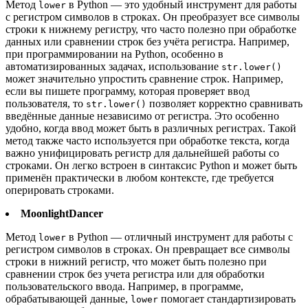
Метод
в Python — это удобный инструмент для работы
lower
с регистром символов в строках. Он преобразует все символы
строки к нижнему регистру, что часто полезно при обработке
данных или сравнении строк без учёта регистра. Например,
при программировании на Python, особенно в
автоматизированных задачах, использование
str.lower()
может значительно упростить сравнение строк. Например,
если вы пишете программу, которая проверяет ввод
пользователя, то
позволяет корректно сравнивать
str.lower()
введённые данные независимо от регистра. Это особенно
удобно, когда ввод может быть в различных регистрах. Такой
метод также часто используется при обработке текста, когда
важно унифицировать регистр для дальнейшей работы со
строками. Он легко встроен в синтаксис Python и может быть
применён практически в любом контексте, где требуется
оперировать строками.
MoonlightDancer
Метод
в Python — отличный инструмент для работы с
lower
регистром символов в строках. Он превращает все символы
строки в нижний регистр, что может быть полезно при
сравнении строк без учета регистра или для обработки
пользовательского ввода. Например, в программе,
обрабатывающей данные,
помогает стандартизировать
lower