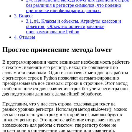
без различия в регистре символов, что полезно
при поиске или фильтрации данных.
3.
Видео:
3.1.
#1. Классы и объекты. Атрибуты классов и
объектов | Объектно-ориентированное
программирование Python
4.
Отзывы
Простое применение метода lower
В программировании часто возникает необходимость работать
с текстом: изменять его регистр, находить совпадения по
словам или символам. Один из ключевых методов для работы
с регистром строк в Python позволяет автоматизированно
преобразовывать все символы строки в строчные. Этот метод
особенно полезен для сравнения строк без учета регистра или
для подготовки данных к дальнейшей обработке.
Представим, что у нас есть строка, содержащая текст на
разных уровнях регистра. Используя метод
str.lower()
, можно
легко создать новую строку, в которой все символы будут в
нижнем регистре. Это простое действие открывает новую
возможность для работы с текстом, где регистр более не
играет роли в определении совпадений или сравнений.