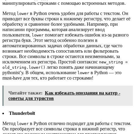
манипулировать строками с помощью встроенных методов.
Метод
в Python очень удобен для работы с текстом. Он
lower
приводит все буквы строки к нижнему регистру, что делает её
обработку и сравнение более удобными. Например, при
написании программы, которая анализирует ввод
пользователя,
помогает избежать ошибок из-за разного
lower
регистра букв. Этот метод особенно полезен в
автоматизированных задачах обработки данных, где часто
возникает необходимость сопоставлять или фильтровать
строки. Все символы в строке остаются неизменными, за
исключением их регистра. Простой синтаксис
new_string =
легко понять даже начинающему
old_string.lower()
pythonist’у. В общем, использование
в Python — это
lower
must-have для тех, кто работает со строками!
Читайте также:
Как избежать опоздания на катер -
советы для туристов
Thunderbolt
Метод
в Python отлично подходит для работы с текстом.
lower
Он преобразует все символы строки в нижний регистр, что