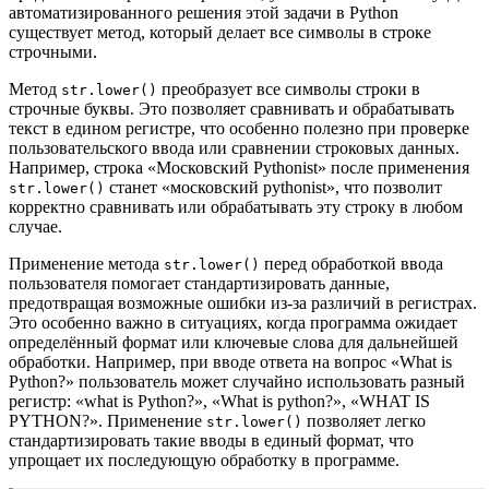
автоматизированного решения этой задачи в Python
существует метод, который делает все символы в строке
строчными.
Метод
преобразует все символы строки в
str.lower()
строчные буквы. Это позволяет сравнивать и обрабатывать
текст в едином регистре, что особенно полезно при проверке
пользовательского ввода или сравнении строковых данных.
Например, строка «Московский Pythonist» после применения
станет «московский pythonist», что позволит
str.lower()
корректно сравнивать или обрабатывать эту строку в любом
случае.
Применение метода
перед обработкой ввода
str.lower()
пользователя помогает стандартизировать данные,
предотвращая возможные ошибки из-за различий в регистрах.
Это особенно важно в ситуациях, когда программа ожидает
определённый формат или ключевые слова для дальнейшей
обработки. Например, при вводе ответа на вопрос «What is
Python?» пользователь может случайно использовать разный
регистр: «what is Python?», «What is python?», «WHAT IS
PYTHON?». Применение
позволяет легко
str.lower()
стандартизировать такие вводы в единый формат, что
упрощает их последующую обработку в программе.