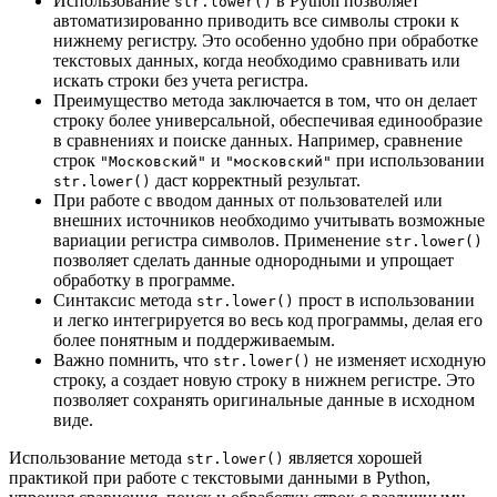
Использование
в Python позволяет
str.lower()
автоматизированно приводить все символы строки к
нижнему регистру. Это особенно удобно при обработке
текстовых данных, когда необходимо сравнивать или
искать строки без учета регистра.
Преимущество метода заключается в том, что он делает
строку более универсальной, обеспечивая единообразие
в сравнениях и поиске данных. Например, сравнение
строк
и
при использовании
"Московский"
"московский"
даст корректный результат.
str.lower()
При работе с вводом данных от пользователей или
внешних источников необходимо учитывать возможные
вариации регистра символов. Применение
str.lower()
позволяет сделать данные однородными и упрощает
обработку в программе.
Синтаксис метода
прост в использовании
str.lower()
и легко интегрируется во весь код программы, делая его
более понятным и поддерживаемым.
Важно помнить, что
не изменяет исходную
str.lower()
строку, а создает новую строку в нижнем регистре. Это
позволяет сохранять оригинальные данные в исходном
виде.
Использование метода
является хорошей
str.lower()
практикой при работе с текстовыми данными в Python,