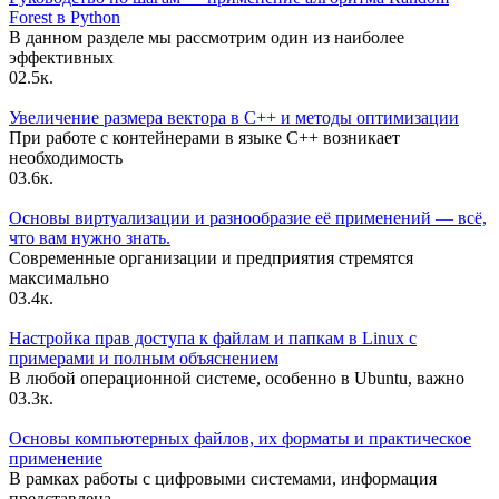
Forest в Python
В данном разделе мы рассмотрим один из наиболее
эффективных
0
2.5к.
Увеличение размера вектора в C++ и методы оптимизации
При работе с контейнерами в языке C++ возникает
необходимость
0
3.6к.
Основы виртуализации и разнообразие её применений — всё,
что вам нужно знать.
Современные организации и предприятия стремятся
максимально
0
3.4к.
Настройка прав доступа к файлам и папкам в Linux с
примерами и полным объяснением
В любой операционной системе, особенно в Ubuntu, важно
0
3.3к.
Основы компьютерных файлов, их форматы и практическое
применение
В рамках работы с цифровыми системами, информация
представлена