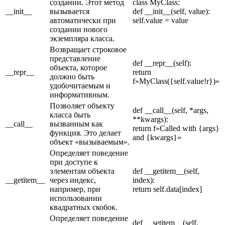
создании. Этот метод
class MyClass:
__init__
вызывается
def __init__(self, value):
автоматически при
self.value = value
создании нового
экземпляра класса.
Возвращает строковое
представление
def __repr__(self):
объекта, которое
__repr__
return
должно быть
f»MyClass({self.value!r})»
удобочитаемым и
информативным.
Позволяет объекту
def __call__(self, *args,
класса быть
**kwargs):
__call__
вызванным как
return f»Called with {args}
функция. Это делает
and {kwargs}»
объект «вызываемым».
Определяет поведение
при доступе к
элементам объекта
def __getitem__(self,
__getitem__
через индекс,
index):
например, при
return self.data[index]
использовании
квадратных скобок.
Определяет поведение
def __setitem__(self,