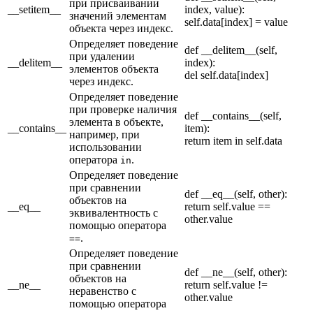
при присваивании
__setitem__
index, value):
значений элементам
self.data[index] = value
объекта через индекс.
Определяет поведение
def __delitem__(self,
при удалении
__delitem__
index):
элементов объекта
del self.data[index]
через индекс.
Определяет поведение
при проверке наличия
def __contains__(self,
элемента в объекте,
__contains__
item):
например, при
return item in self.data
использовании
оператора
.
in
Определяет поведение
при сравнении
def __eq__(self, other):
объектов на
__eq__
return self.value ==
эквивалентность с
other.value
помощью оператора
.
==
Определяет поведение
при сравнении
def __ne__(self, other):
объектов на
__ne__
return self.value !=
неравенство с
other.value
помощью оператора