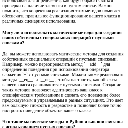
использован для определения, как будут обрабатываться
проверки на наличие элемента в пустом списке. Важно
помнить, что корректная реализация этих методов помогает
обеспечить правильное функционирование вашего класса в
различных сценариях использования.
Могу ли я использовать магические методы для создания
своих собственных специальных операций с пустыми
списками?
Да, вы можете использовать магические методы для создания
собственных специальных операций с пустыми списками.
Например, можно переопределить метод `__add__` для
определения поведения при использовании оператора
сложения `+` с пустыми списками. Можно также реализовать
методы `__eq__` и `__ne__`, чтобы настроить, как объекты
вашего класса сравниваются с пустыми списками. Создание
таких методов позволяет адаптировать ваш класс к
специфическим требованиям и сделать его поведение более
предсказуемым и управляемым в разных ситуациях. Это дает
вам большую гибкость в разработке и позволяет более точно
настроить поведение объектов вашего класса.
Что такое магические методы в Python и как они связаны
с использованием пустых списков?