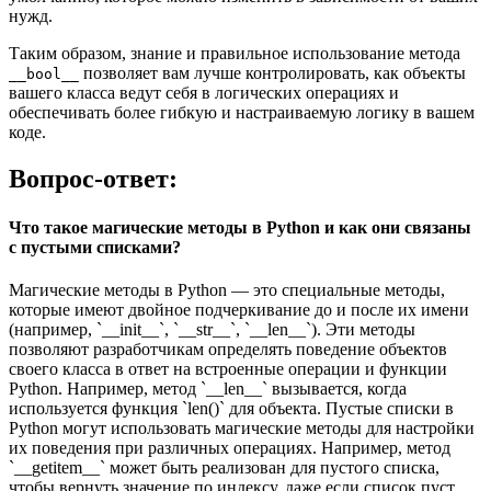
нужд.
Таким образом, знание и правильное использование метода
позволяет вам лучше контролировать, как объекты
__bool__
вашего класса ведут себя в логических операциях и
обеспечивать более гибкую и настраиваемую логику в вашем
коде.
Вопрос-ответ:
Что такое магические методы в Python и как они связаны
с пустыми списками?
Магические методы в Python — это специальные методы,
которые имеют двойное подчеркивание до и после их имени
(например, `__init__`, `__str__`, `__len__`). Эти методы
позволяют разработчикам определять поведение объектов
своего класса в ответ на встроенные операции и функции
Python. Например, метод `__len__` вызывается, когда
используется функция `len()` для объекта. Пустые списки в
Python могут использовать магические методы для настройки
их поведения при различных операциях. Например, метод
`__getitem__` может быть реализован для пустого списка,
чтобы вернуть значение по индексу, даже если список пуст,