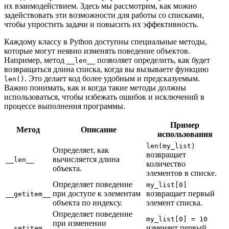
их взаимодействием. Здесь мы рассмотрим, как можно
задействовать эти возможности для работы со списками,
чтобы упростить задачи и повысить их эффективность.
Каждому классу в Python доступны специальные методы,
которые могут неявно изменять поведение объектов.
Например, метод
позволяет определить, как будет
__len__
возвращаться длина списка, когда вы вызываете функцию
. Это делает код более удобным и предсказуемым.
len()
Важно понимать, как и когда такие методы должны
использоваться, чтобы избежать ошибок и исключений в
процессе выполнения программы.
Пример
Метод
Описание
использования
len(my_list)
Определяет, как
возвращает
вычисляется длина
__len__
количество
объекта.
элементов в списке.
Определяет поведение
my_list[0]
при доступе к элементам
возвращает первый
__getitem__
объекта по индексу.
элемент списка.
Определяет поведение
my_list[0] = 10
при изменении
изменяет первый
__setitem__