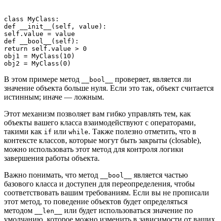
class MyClass:

def __init__(self, value):

self.value = value

def __bool__(self):

return self.value > 0

obj1 = MyClass(10)

В этом примере метод
проверяет, является ли
__bool__
значение объекта больше нуля. Если это так, объект считается
истинным; иначе — ложным.
Этот механизм позволяет вам гибко управлять тем, как
объекты вашего класса взаимодействуют с операторами,
такими как
или
. Также полезно отметить, что в
if
while
контексте классов, которые могут быть закрыты (closable),
можно использовать этот метод для контроля логики
завершения работы объекта.
Важно понимать, что метод
является частью
__bool__
базового класса и доступен для переопределения, чтобы
соответствовать вашим требованиям. Если вы не прописали
этот метод, то поведение объектов будет определяться
методом
или будет использоваться значение по
__len__
умолчанию, которое можно изменить в зависимости от ваших