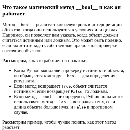
Что такое магический метод __bool__ и как он
работает
Метод
реализует ключевую роль в интерпретации
__bool__
объектов, когда они используются в условиях или циклах.
Например, он позволяет вам указать, когда объект должен
считаться истинным или ложным. Это может быть полезно,
если вы хотите задать собственные правила для проверки
состояния объектов.
Рассмотрим, как это работает на практике:
Когда Python выполняет проверку истинности объекта,
он обращается к методу
для определения
__bool__
результата.
Если метод возвращает
, объект считается
True
истинным; если возвращает
, то ложным.
False
Если метод
не определен, Python попытается
__bool__
использовать метод
, возвращая
, если
__len__
True
длина объекта больше нуля, и
в противном
False
случае.
Рассмотрим пример, чтобы лучше понять, как этот метод
работает: