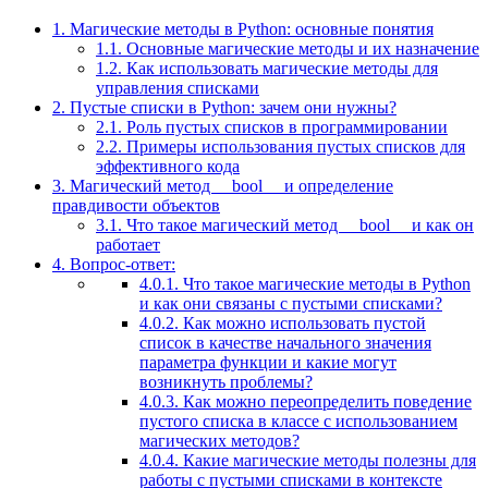
1.
Магические методы в Python: основные понятия
1.1.
Основные магические методы и их назначение
1.2.
Как использовать магические методы для
управления списками
2.
Пустые списки в Python: зачем они нужны?
2.1.
Роль пустых списков в программировании
2.2.
Примеры использования пустых списков для
эффективного кода
3.
Магический метод __bool__ и определение
правдивости объектов
3.1.
Что такое магический метод __bool__ и как он
работает
4.
Вопрос-ответ:
4.0.1.
Что такое магические методы в Python
и как они связаны с пустыми списками?
4.0.2.
Как можно использовать пустой
список в качестве начального значения
параметра функции и какие могут
возникнуть проблемы?
4.0.3.
Как можно переопределить поведение
пустого списка в классе с использованием
магических методов?
4.0.4.
Какие магические методы полезны для
работы с пустыми списками в контексте