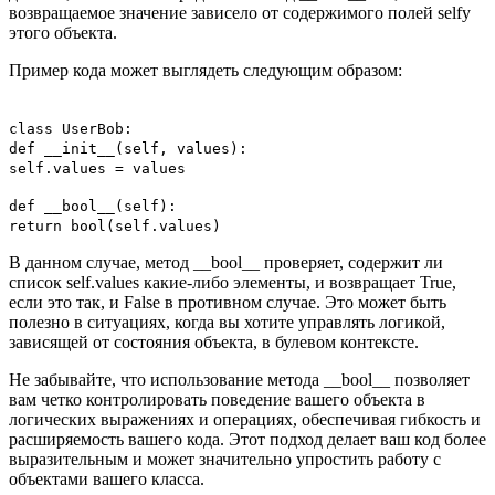
возвращаемое значение зависело от содержимого полей selfy
этого объекта.
Пример кода может выглядеть следующим образом:
class UserBob:
def __init__(self, values):
self.values = values
def __bool__(self):
return bool(self.values)
В данном случае, метод __bool__ проверяет, содержит ли
список self.values какие-либо элементы, и возвращает True,
если это так, и False в противном случае. Это может быть
полезно в ситуациях, когда вы хотите управлять логикой,
зависящей от состояния объекта, в булевом контексте.
Не забывайте, что использование метода __bool__ позволяет
вам четко контролировать поведение вашего объекта в
логических выражениях и операциях, обеспечивая гибкость и
расширяемость вашего кода. Этот подход делает ваш код более
выразительным и может значительно упростить работу с
объектами вашего класса.