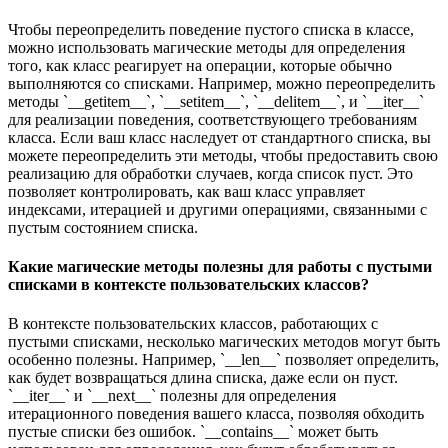
Чтобы переопределить поведение пустого списка в классе,
можно использовать магические методы для определения
того, как класс реагирует на операции, которые обычно
выполняются со списками. Например, можно переопределить
методы `__getitem__`, `__setitem__`, `__delitem__`, и `__iter__`
для реализации поведения, соответствующего требованиям
класса. Если ваш класс наследует от стандартного списка, вы
можете переопределить эти методы, чтобы предоставить свою
реализацию для обработки случаев, когда список пуст. Это
позволяет контролировать, как ваш класс управляет
индексами, итерацией и другими операциями, связанными с
пустым состоянием списка.
Какие магические методы полезны для работы с пустыми
списками в контексте пользовательских классов?
В контексте пользовательских классов, работающих с
пустыми списками, несколько магических методов могут быть
особенно полезны. Например, `__len__` позволяет определить,
как будет возвращаться длина списка, даже если он пуст.
`__iter__` и `__next__` полезны для определения
итерационного поведения вашего класса, позволяя обходить
пустые списки без ошибок. `__contains__` может быть