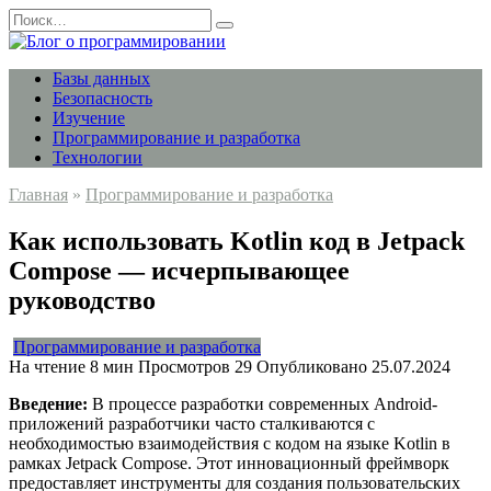
Перейти
Search
к
for:
содержанию
Базы данных
Безопасность
Изучение
Программирование и разработка
Технологии
Главная
»
Программирование и разработка
Как использовать Kotlin код в Jetpack
Compose — исчерпывающее
руководство
Программирование и разработка
На чтение
8 мин
Просмотров
29
Опубликовано
25.07.2024
Введение:
В процессе разработки современных Android-
приложений разработчики часто сталкиваются с
необходимостью взаимодействия с кодом на языке Kotlin в
рамках Jetpack Compose. Этот инновационный фреймворк
предоставляет инструменты для создания пользовательских