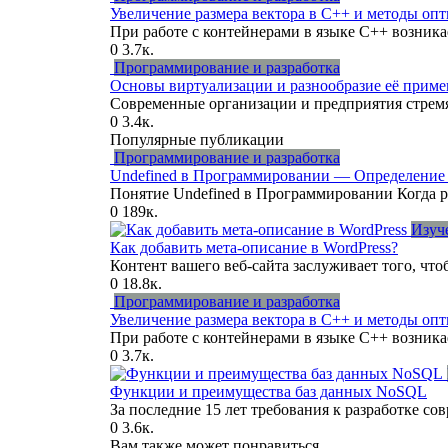
Увеличение размера вектора в C++ и методы оп
При работе с контейнерами в языке C++ возника
0
3.7к.
Программирование и разработка
Основы виртуализации и разнообразие её примен
Современные организации и предприятия стрем
0
3.4к.
Популярные публикации
Программирование и разработка
Undefined в Программировании — Определени
Понятие Undefined в Программировании Когда 
0
189к.
Изуч
Как добавить мета-описание в WordPress?
Контент вашего веб-сайта заслуживает того, что
0
18.8к.
Программирование и разработка
Увеличение размера вектора в C++ и методы оп
При работе с контейнерами в языке C++ возника
0
3.7к.
Функции и преимущества баз данных NoSQL
За последние 15 лет требования к разработке с
0
3.6к.
Вам также может понравиться