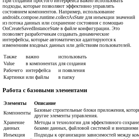
При создании простого интерфейса важно использовать
подходы, которые позволяют эффективно управлять
состоянием компонентов. Например, использование
androidx.compose.runtime.collectAsState для инъекции значений
из потока данных или сохранение состояния с помощью
OnCreateSavedInstanceState в файле конфигурации. Это
позволяет разработчикам создавать динамические
интерфейсы, которые автоматически адаптируются к
изменениям входных данных или действиям пользователей.
Также
важно
использовать
Value
в компонентах
для создания
Рабочего
интерфейса
и появления
Картинки
или файлы
в папку
Работа с базовыми элементами
Элементы
Описание
Базовые строительные блоки приложения, которы
Компоненты
другие элементы управления.
Хранение
Методы и технологии для эффективного сохране
данных
базами данных, файловой системой и внешними
Инъекция
Подходы к организации зависимостей между ко