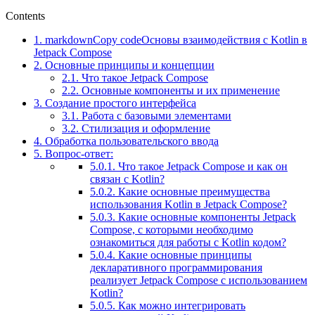
Contents
1.
markdownCopy codeОсновы взаимодействия с Kotlin в
Jetpack Compose
2.
Основные принципы и концепции
2.1.
Что такое Jetpack Compose
2.2.
Основные компоненты и их применение
3.
Создание простого интерфейса
3.1.
Работа с базовыми элементами
3.2.
Стилизация и оформление
4.
Обработка пользовательского ввода
5.
Вопрос-ответ:
5.0.1.
Что такое Jetpack Compose и как он
связан с Kotlin?
5.0.2.
Какие основные преимущества
использования Kotlin в Jetpack Compose?
5.0.3.
Какие основные компоненты Jetpack
Compose, с которыми необходимо
ознакомиться для работы с Kotlin кодом?
5.0.4.
Какие основные принципы
декларативного программирования
реализует Jetpack Compose с использованием
Kotlin?
5.0.5.
Как можно интегрировать