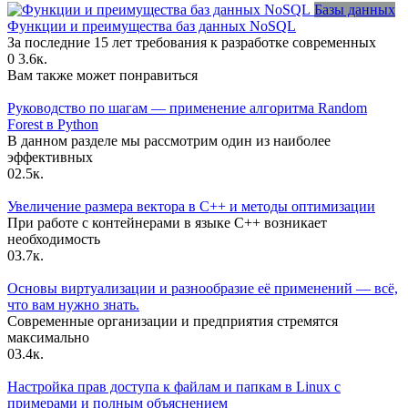
Базы данных
Функции и преимущества баз данных NoSQL
За последние 15 лет требования к разработке современных
0
3.6к.
Вам также может понравиться
Руководство по шагам — применение алгоритма Random
Forest в Python
В данном разделе мы рассмотрим один из наиболее
эффективных
0
2.5к.
Увеличение размера вектора в C++ и методы оптимизации
При работе с контейнерами в языке C++ возникает
необходимость
0
3.7к.
Основы виртуализации и разнообразие её применений — всё,
что вам нужно знать.
Современные организации и предприятия стремятся
максимально
0
3.4к.
Настройка прав доступа к файлам и папкам в Linux с
примерами и полным объяснением