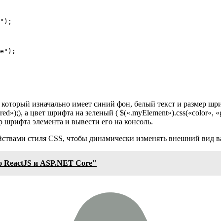
");

e");

который изначально имеет синий фон, белый текст и размер шриф
red»);), а цвет шрифта на зеленый ( $(«.myElement»).css(«color«, 
ер шрифта элемента и вывести его на консоль.
ствами стиля CSS, чтобы динамически изменять внешний вид ва
ю ReactJS и ASP.NET Core"