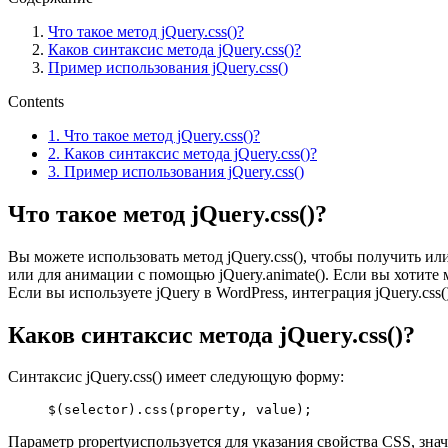
Что такое метод jQuery.css()?
Каков синтаксис метода jQuery.css()?
Пример использования jQuery.css()
Contents
1.
Что такое метод jQuery.css()?
2.
Каков синтаксис метода jQuery.css()?
3.
Пример использования jQuery.css()
Что такое метод jQuery.css()?
Вы можете использовать метод jQuery.css(), чтобы получить и
или для анимации с помощью jQuery.animate(). Если вы хотите 
Если вы используете jQuery в WordPress, интеграция jQuery.cs
Каков синтаксис метода jQuery.css()?
Синтаксис jQuery.css() имеет следующую форму:
$(selector).css(property, value);
Параметр propertyиспользуется для указания свойства CSS, зн