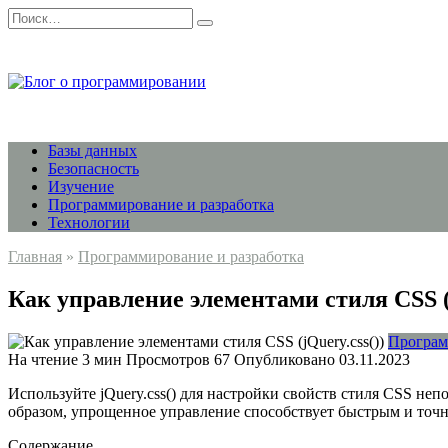
Перейти
Search
к
for:
содержанию
Базы данных
Безопасность
Изучение
Программирование и разработка
Технологии
Главная
»
Программирование и разработка
Как управление элементами стиля CSS (j
Програм
На чтение
3 мин
Просмотров
67
Опубликовано
03.11.2023
Используйте jQuery.css() для настройки свойств стиля CSS не
образом, упрощенное управление способствует быстрым и точн
Содержание