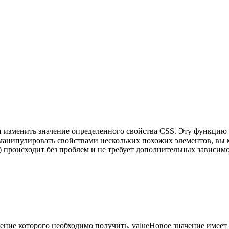
ли изменить значение определенного свойства CSS. Эту функцию
манипулировать свойствами нескольких похожих элементов, вы мож
s() происходит без проблем и не требует дополнительных зависимо
ачение которого необходимо получить. valueНовое значение имее