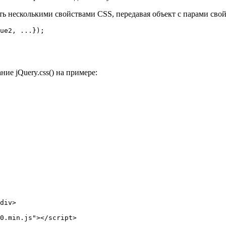
 несколькими свойствами CSS, передавая объект с парами свойс
ue2, ...});
е jQuery.css() на примере:
div>

0.min.js"></script>
