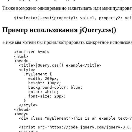
Также возможно одновременно захватывать или манипулировать
$(selector).css({property1: value1, property2: val
Пример использования jQuery.css()
Ниже мы хотели бы проиллюстрировать конкретное использовани
<!DOCTYPE html>

<html>

<head>

  <title>jQuery.css() example</title>

  <style>

    .myElement {

      width: 200px;

      height: 100px;

      background-color: blue;

      color: white;

      font-size: 20px;

    }

  </style>

</head>

<body>

  <div class="myElement">This is an example text</
  <script src="https://code.jquery.com/jquery-3.6.
  <script>
