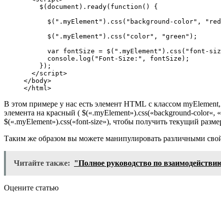
    $(document).ready(function() {

      $(".myElement").css("background-color", "red
      $(".myElement").css("color", "green");

      var fontSize = $(".myElement").css("font-siz
      console.log("Font-Size:", fontSize);

    });

  </script>

</body>

</html>
В этом примере у нас есть элемент HTML с классом myElement, 
элемента на красный ( $(«.myElement»).css(«background-color«, «
$(«.myElement»).css(«font-size»), чтобы получить текущий разм
Таким же образом вы можете манипулировать различными свой
Читайте также:
"Полное руководство по взаимодействи
Оцените статью