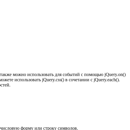
 также можно использовать для событий с помощью jQuery.on()
ете использовать jQuery.css() в сочетании с jQuery.each().
стей.
т числовую форму или строку символов.