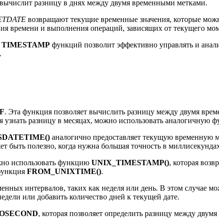
вычислит разницу в днях между двумя временными метками.
ETDATE
возвращают текущие временные значения, которые можн
ия времени и выполнения операций, зависящих от текущего мом
и
TIMESTAMP
функций позволит эффективно управлять и анал
.
F
. Эта функция позволяет вычислить разницу между двумя вре
ся узнать разницу в месяцах, можно использовать аналогичную
SDATETIME()
аналогично предоставляет текущую временную м
жет быть полезно, когда нужна большая точность в миллисекундах
жно использовать функцию
UNIX_TIMESTAMP()
, которая возв
 функция
FROM_UNIXTIME()
.
менных интервалов, таких как неделя или день. В этом случае 
едели или добавить количество дней к текущей дате.
ROSECOND
, которая позволяет определить разницу между двум