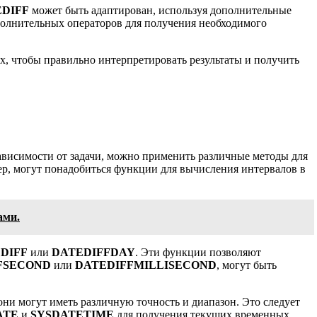
DIFF
может быть адаптирован, используя дополнительные
олнительных операторов для получения необходимого
, чтобы правильно интерпретировать результаты и получить
ависимости от задачи, можно применить различные методы для
, могут понадобиться функции для вычисления интервалов в
ами.
DIFF
или
DATEDIFFDAY
. Эти функции позволяют
FSECOND
или
DATEDIFFMILLISECOND
, могут быть
 они могут иметь различную точность и диапазон. Это следует
ATE
и
SYSDATETIME
для получения текущих временных