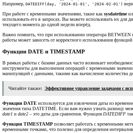
Например,
верн
DATEDIFF(day, '2024-01-01', '2024-02-01')
При работе с временными значениями, такие как
sysdatetime
и
использовать его в запросах. Вы можете использовать их для д
текущего момента до одной недели вперёд.
Важно помнить, что при использовании оператора BETWEEN в 
работы может зависеть от корректного использования функций
Функции DATE и TIMESTAMP
В рамках работы с базами данных часто возникает необходи
инструменты для выполнения операций с временными значени
манипуляций с данными, такими как вычисление количества дн
Читайте также:
Эффективное управление задачами с ис
Функция DATE
используется для извлечения даты из временн
значения типа DATETIME. Если вам нужно узнать разницу ме
date1
и
date2
– это даты для сравнения. Функция
DATEDIFF
так
Функция TIMESTAMP
позволяет работать с временными метк
временными точками, что полезно для определения интервало