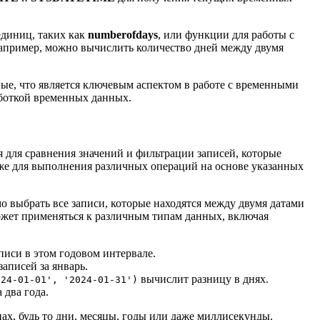
единиц, таких как
numberofdays
, или функции для работы с
Например, можно вычислить количество дней между двумя
ые, что является ключевым аспектом в работе с временными
аботкой временных данных.
для сравнения значений и фильтрации записей, которые
же для выполнения различных операций на основе указанных
 выбрать все записи, которые находятся между двумя датами
жет применяться к различным типам данных, включая
писи в этом годовом интервале.
аписей за январь.
вычислит разницу в днях.
024-01-01', '2024-01-31')
 два года.
ах, будь то дни, месяцы, годы или даже миллисекунды.