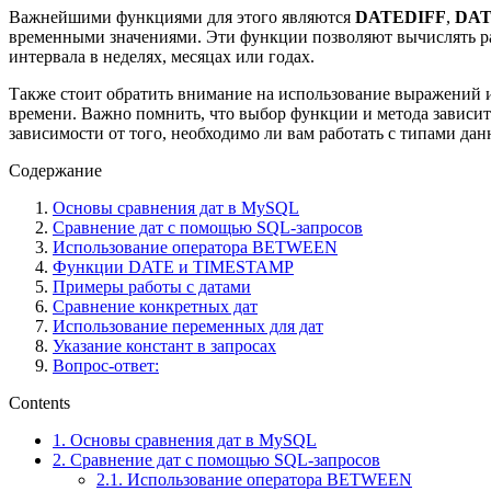
Важнейшими функциями для этого являются
DATEDIFF
,
DAT
временными значениями. Эти функции позволяют вычислять раз
интервала в неделях, месяцах или годах.
Также стоит обратить внимание на использование выражений и
времени. Важно помнить, что выбор функции и метода зависит
зависимости от того, необходимо ли вам работать с типами да
Содержание
Основы сравнения дат в MySQL
Сравнение дат с помощью SQL-запросов
Использование оператора BETWEEN
Функции DATE и TIMESTAMP
Примеры работы с датами
Сравнение конкретных дат
Использование переменных для дат
Указание констант в запросах
Вопрос-ответ:
Contents
1.
Основы сравнения дат в MySQL
2.
Сравнение дат с помощью SQL-запросов
2.1.
Использование оператора BETWEEN