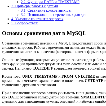
2.2.
Функции DATE и TIMESTAMP
3.
Примеры работы с датами
3.1.
Сравнение конкретных дат
3.2.
Использование переменных для дат
4.
Указание констант в запросах
5.
Вопрос-ответ:
Основы сравнения дат в MySQL
Сравнение временных значений в MySQL представляет собой в
сложных запросов. Работа с временными данными может быть в
сравнения зависят от множества факторов, включая формат хр
Основные функции, которые могут использоваться для работы
этих функций принимает аргументы типа
datetime
или
date
и во
секунд. Например,
DATEDIFF
возвращает количество дней ме
Кроме того,
UNIX_TIMESTAMP
и
FROM_UNIXTIME
являю
временными метками, хранящимися в виде чисел.
GETDATE
сравнения с другими значениями.
При выполнении запросов важно учитывать типы данных, так
как
DATE
ограничен только датой без времени.
SMALLDATE
функцию для выполнения нужных операций и избежать ошибок