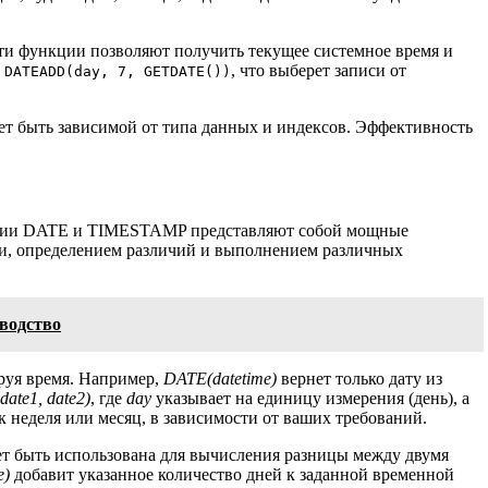
Эти функции позволяют получить текущее системное время и
, что выберет записи от
 DATEADD(day, 7, GETDATE())
т быть зависимой от типа данных и индексов. Эффективность
ункции DATE и TIMESTAMP представляют собой мощные
и, определением различий и выполнением различных
водство
ируя время. Например,
DATE(datetime)
вернет только дату из
ate1, date2)
, где
day
указывает на единицу измерения (день), а
 неделя или месяц, в зависимости от ваших требований.
жет быть использована для вычисления разницы между двумя
e)
добавит указанное количество дней к заданной временной