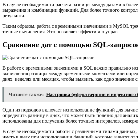
В случае необходимости расчета разницы между датами в боле
выражения и комбинации функций. Для более точного контрол
результата.
Таким образом, работа с временными значениями в MySQL тре
точные вычисления. Это позволяет эффективно управ
Сравнение дат с помощью SQL-запросо
В работе с временными значениями в SQL важно правильно исп
вычисления разницы между временными моментами или определ
днях, неделях или месяцах, чтобы выявить, как одно значение с
Читайте также:
Настройка буфера вершин и индексного
Один из подходов включает использование функций для вычи
определить разницу в днях, что может быть полезно для анали
использованы для получения более точных интервалов, измеря
В случае необходимости работы с различными типами данных,
иметь в виду при использовании функций, которые зависят о