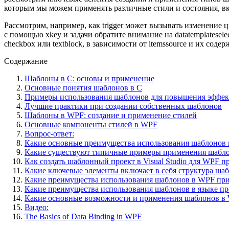
которым мы можем применять различные стили и состояния, вклю
Рассмотрим, например, как trigger может вызывать изменение ц
с помощью xkey и задачи обратите внимание на datatemplatesel
checkbox или textblock, в зависимости от itemssource и их соде
Содержание
Шаблоны в C: основы и применение
Основные понятия шаблонов в C
Примеры использования шаблонов для повышения эффек
Лучшие практики при создании собственных шаблонов
Шаблоны в WPF: создание и применение стилей
Основные компоненты стилей в WPF
Вопрос-ответ:
Какие основные преимущества использования шаблонов 
Какие существуют типичные примеры применения шабло
Как создать шаблонный проект в Visual Studio для WPF 
Какие ключевые элементы включает в себя структура ш
Какие преимущества использования шаблонов в WPF пр
Какие преимущества использования шаблонов в языке п
Какие основные возможности и применения шаблонов в
Видео:
The Basics of Data Binding in WPF