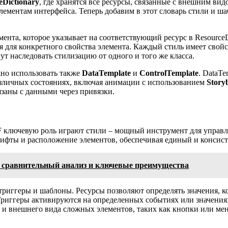
eDictionary
, где хранятся все ресурсы, связанные с внешним ви
лементам интерфейса. Теперь добавим в этот словарь стили и 
мента, которое указывает на соответствующий ресурс в ResourceD
я для конкретного свойства элемента. Каждый стиль имеет свой
ут наследовать стилизацию от одного и того же класса.
жно использовать также
DataTemplate
и
ControlTemplate
. DataT
различных состояниях, включая анимации с использованием
Story
вязаны с данными через привязки.
PF ключевую роль играют стили – мощный инструмент для управ
шрифты и расположение элементов, обеспечивая единый и консис
 сравнительный анализ и ключевые преимущества
риггеры и шаблоны. Ресурсы позволяют определять значения, к
Триггеры активируются на определенных событиях или значения
и внешнего вида сложных элементов, таких как кнопки или меню