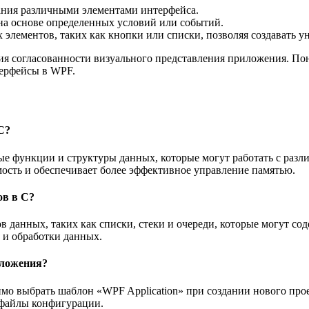
вания различными элементами интерфейса.
на основе определенных условий или событий.
элементов, таких как кнопки или списки, позволяя создавать у
ния согласованности визуального представления приложения. П
терфейсы в WPF.
C?
ые функции и структуры данных, которые могут работать с раз
мость и обеспечивает более эффективное управление памятью.
в в C?
 данных, таких как списки, стеки и очереди, которые могут с
 и обработки данных.
иложения?
имо выбрать шаблон «WPF Application» при создании нового про
 файлы конфигурации.