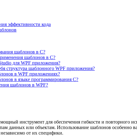
ия эффективности кода
аблонов
вания шаблонов в C?
рименения шаблонов в C?
 Studio для WPF приложения?
ебя структура шаблонного WPF приложения?
блонов в WPF приложениях?
лонов в языке программирования C?
ения шаблонов в WPF?
мощный инструмент для обеспечения гибкости и повторного ис
пам данных или объектам. Использование шаблонов особенно важ
 независимо от их специфики.