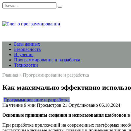
Перейти
Search
к
for:
содержанию
Базы данных
Безопасность
Изучение
Программирование и разработка
Технологии
Главная
»
Программирование и разработка
Как максимально эффективно использ
Программирование и разработка
На чтение
9 мин
Просмотров
21
Опубликовано
06.10.2024
Основные принципы создания и использования шаблонов в 
При разработке приложений на современных платформах необхо
рассмотрим ключевые аспекты создания и применения типов ша