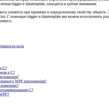
чая trigger и datatemplate, находятся в центре внимания.
вета элемента при привязке к определенному свойству объекта. 
ector. С помощью trigger и datatemplate мы можем использовать 
ржимого.
тивности кода
в C?
нов в C?
приложения?
аблонного WPF приложения?
иложениях?
рограммирования C?
 WPF?