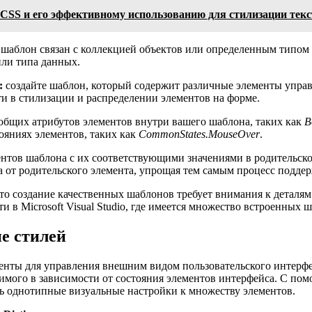
в CSS и его эффективному использованию для стилизации текс
шаблон связан с коллекцией объектов или определенным типом
или типа данных.
:
создайте шаблон, который содержит различные элементы управ
ти в стилизации и распределении элементов на форме.
общих атрибутов элементов внутри вашего шаблона, таких как
B
ояниях элементов, таких как
CommonStates.MouseOver
.
ентов шаблона с их соответствующими значениями в родительск
а от родительского элемента, упрощая тем самым процесс подде
что создание качественных шаблонов требует внимания к деталям
в Microsoft Visual Studio, где имеется множество встроенных 
е стилей
ты для управления внешним видом пользовательского интерфей
мого в зависимости от состояния элементов интерфейса. С по
ть однотипные визуальные настройки к множеству элементов.