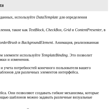
та
 данных, используйте
DataTemplate
для определения
ления, такие как
TextBlock
,
CheckBox
,
Grid
и
ContentPresenter
, в
orderBrush
и
BackgroundElement
. Анимация, реализованная
ом элементе используйте
TemplateBinding
. Это позволит
ржки и изменения.
 и учета потребностей конечного пользователя вашего
шаблонов для различных элементов интерфейса.
са. Они позволяют создавать гибкие механизмы, которые
мощью шаблонов можно задавать различные визуальные