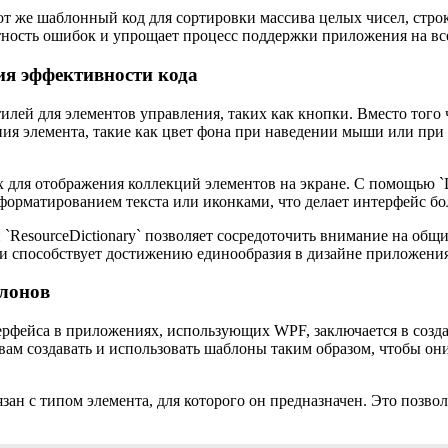
тот же шаблонный код для сортировки массива целых чисел, стро
тность ошибок и упрощает процесс поддержки приложения на все
я эффективности кода
лей для элементов управления, таких как кнопки. Вместо того
ния элемента, такие как цвет фона при наведении мыши или при
для отображения коллекций элементов на экране. С помощью `D
 форматированием текста или иконками, что делает интерфейс б
`ResourceDictionary` позволяет сосредоточить внимание на общи
 и способствует достижению единообразия в дизайне приложения
лонов
терфейса в приложениях, использующих WPF, заключается в соз
ам создавать и использовать шаблоны таким образом, чтобы они
ан с типом элемента, для которого он предназначен. Это позво