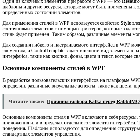
Один из ключевых элементов при работе с WPF — это
Resourc
шаблоны и другие ресурсы, которые могут быть применены к э
определённых состояний элементов.
Для применения стилей в WPF используется свойство
Style
эле
состояниями элементов с помощью триггеров, которые задаютс
стиль будет применён. Таким образом, различные элементы мог
Для создания гибкого и настраиваемого интерфейса в WPF мо
элементом, а ControlTemplate задаёт внешний вид элемента в 
интерфейса, такие как кнопки, фоны, цвета и текст, которые с
Основные компоненты стилей в WPF
В разработке пользовательских интерфейсов на платформе W
определять различные визуальные аспекты, такие как цвета, 
Читайте также:
Причины выбора Kafka перед RabbitMQ
Основные компоненты стиля в WPF включают в себя ресурсы, т
приложения или в пределах отдельного элемента интерфейса. 
поведения. Шаблоны используются для определения структуры 
стандартных элементов управления.