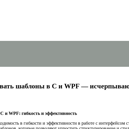
овать шаблоны в C и WPF — исчерпываю
C и WPF: гибкость и эффективность
димость в гибкости и эффективности в работе с интерфейсом ст
блонов, которые позволяют упростить структурирование и стил