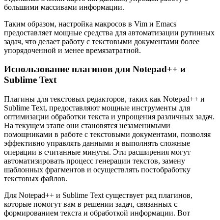
большими массивами информации.
Таким образом, настройка макросов в Vim и Emacs
предоставляет мощные средства для автоматизации рутинных
задач, что делает работу с текстовыми документами более
упорядоченной и менее времязатратной.
Использование плагинов для Notepad++ и
Sublime Text
Плагины для текстовых редакторов, таких как Notepad++ и
Sublime Text, предоставляют мощные инструменты для
оптимизации обработки текста и упрощения различных задач.
На текущем этапе они становятся незаменимыми
помощниками в работе с текстовыми документами, позволяя
эффективно управлять данными и выполнять сложные
операции в считанные минуты. Эти расширения могут
автоматизировать процесс генерации текстов, замену
шаблонных фрагментов и осуществлять постобработку
текстовых файлов.
Для Notepad++ и Sublime Text существует ряд плагинов,
которые помогут вам в решении задач, связанных с
формированием текста и обработкой информации. Вот