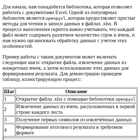
Для начала, нам понадобится библиотека, которая позволяет
работать с документами Excel. Одной из популярных
библиотек является
, которая предоставляет простые
openpyxl
методы для чтения и записи данных в файлах .xlsx. В
процессе выполнения скрипта важно учитывать, что каждый
файл может содержать различное количество строк и ячеек, и
нам нужно организовать обработку данных с учетом этих
особенностей.
Пример работы с таким документом может включать
следующие шаги: открытие файла, извлечение данных из
конкретных ячеек, а затем использование этих данных для
формирования результата. Для демонстрации приведем
таблицу, иллюстрирующую процесс:
Шаг
Описание
1
Открытие файла .xlsx с помощью библиотеки
openpyxl
Извлечение данных из ячеек, расположенных в первой
2
строке каждого листа
3
Получение первых символов из извлечённых данных
Формирование итогового результата в требуемом
4
формате