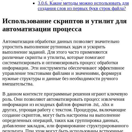
3.0.6.
Какие методы можно использовать для
создания слов из первых букв строк файла?
Использование скриптов и утилит для
автоматизации процесса
Автоматизация обработки данных позволяет значительно
упростить выполнение рутинных задач и ускорить
выполнение заданий. Для этого часто применяются
различные скрипты и утилиты, которые помогают
систематизировать и оптимизировать процесс обработки
информации. Эти инструменты обеспечивают эффективное
управление текстовыми файлами и значениями, формируя
нужные структуры и данные без необходимости ручного
вмешательства.
В данном контексте программные решения играют ключевую
роль. Они позволяют автоматизировать процесс извлечения
информации из исходных файлов форматов .txt, .xlsx и
других, упрощая работу с текстом. Процедуры, включающие
создание скриптов, могут быть настроены на выполнение
определенных операций, таких как группировка данных,
добавление закладок, или формирование структурированного
результата. При этом могут быть использованы встроенные