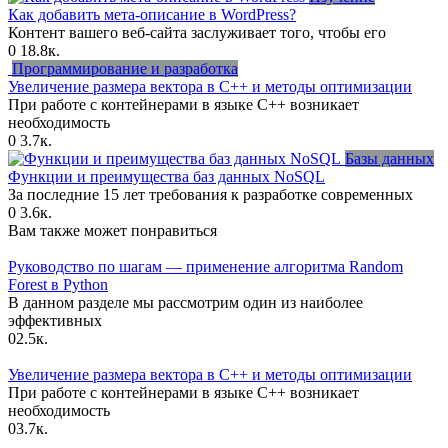
Как добавить мета-описание в WordPress?
Контент вашего веб-сайта заслуживает того, чтобы его
0
18.8к.
Программирование и разработка
Увеличение размера вектора в C++ и методы оптимизации
При работе с контейнерами в языке C++ возникает
необходимость
0
3.7к.
Базы данных
Функции и преимущества баз данных NoSQL
За последние 15 лет требования к разработке современных
0
3.6к.
Вам также может понравиться
Руководство по шагам — применение алгоритма Random
Forest в Python
В данном разделе мы рассмотрим один из наиболее
эффективных
0
2.5к.
Увеличение размера вектора в C++ и методы оптимизации
При работе с контейнерами в языке C++ возникает
необходимость
0
3.7к.