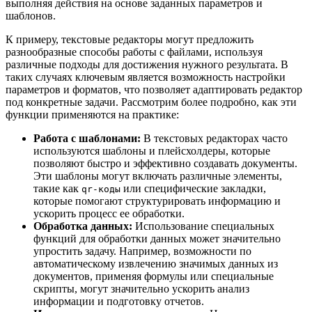
выполняя действия на основе заданных параметров и
шаблонов.
К примеру, текстовые редакторы могут предложить
разнообразные способы работы с файлами, используя
различные подходы для достижения нужного результата. В
таких случаях ключевым является возможность настройки
параметров и форматов, что позволяет адаптировать редактор
под конкретные задачи. Рассмотрим более подробно, как эти
функции применяются на практике:
Работа с шаблонами:
В текстовых редакторах часто
используются шаблоны и плейсхолдеры, которые
позволяют быстро и эффективно создавать документы.
Эти шаблоны могут включать различные элементы,
такие как
или специфические закладки,
qr-коды
которые помогают структурировать информацию и
ускорить процесс ее обработки.
Обработка данных:
Использование специальных
функций для обработки данных может значительно
упростить задачу. Например, возможности по
автоматическому извлечению значимых данных из
документов, применяя формулы или специальные
скрипты, могут значительно ускорить анализ
информации и подготовку отчетов.