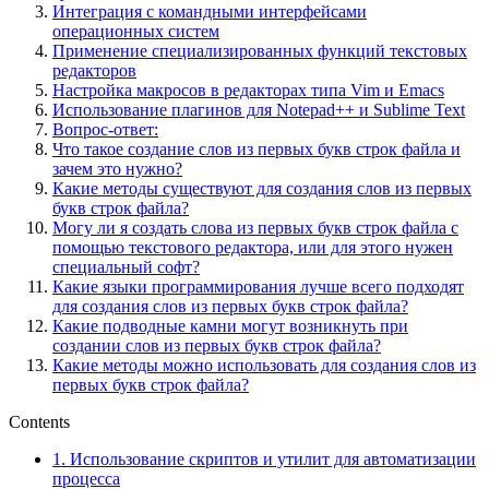
Интеграция с командными интерфейсами
операционных систем
Применение специализированных функций текстовых
редакторов
Настройка макросов в редакторах типа Vim и Emacs
Использование плагинов для Notepad++ и Sublime Text
Вопрос-ответ:
Что такое создание слов из первых букв строк файла и
зачем это нужно?
Какие методы существуют для создания слов из первых
букв строк файла?
Могу ли я создать слова из первых букв строк файла с
помощью текстового редактора, или для этого нужен
специальный софт?
Какие языки программирования лучше всего подходят
для создания слов из первых букв строк файла?
Какие подводные камни могут возникнуть при
создании слов из первых букв строк файла?
Какие методы можно использовать для создания слов из
первых букв строк файла?
Contents
1.
Использование скриптов и утилит для автоматизации
процесса