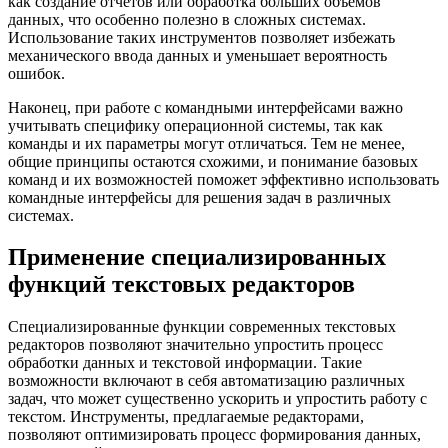
как создание отчётов или обработка больших объемов
данных, что особенно полезно в сложных системах.
Использование таких инструментов позволяет избежать
механического ввода данных и уменьшает вероятность
ошибок.
Наконец, при работе с командными интерфейсами важно
учитывать специфику операционной системы, так как
команды и их параметры могут отличаться. Тем не менее,
общие принципы остаются схожими, и понимание базовых
команд и их возможностей поможет эффективно использовать
командные интерфейсы для решения задач в различных
системах.
Применение специализированных
функций текстовых редакторов
Специализированные функции современных текстовых
редакторов позволяют значительно упростить процесс
обработки данных и текстовой информации. Такие
возможности включают в себя автоматизацию различных
задач, что может существенно ускорить и упростить работу с
текстом. Инструменты, предлагаемые редакторами,
позволяют оптимизировать процесс формирования данных,