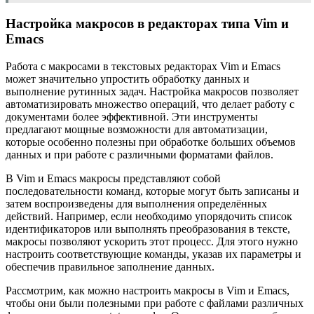
Настройка макросов в редакторах типа Vim и
Emacs
Работа с макросами в текстовых редакторах Vim и Emacs
может значительно упростить обработку данных и
выполнение рутинных задач. Настройка макросов позволяет
автоматизировать множество операций, что делает работу с
документами более эффективной. Эти инструменты
предлагают мощные возможности для автоматизации,
которые особенно полезны при обработке больших объемов
данных и при работе с различными форматами файлов.
В Vim и Emacs макросы представляют собой
последовательности команд, которые могут быть записаны и
затем воспроизведены для выполнения определённых
действий. Например, если необходимо упорядочить список
идентификаторов или выполнять преобразования в тексте,
макросы позволяют ускорить этот процесс. Для этого нужно
настроить соответствующие команды, указав их параметры и
обеспечив правильное заполнение данных.
Рассмотрим, как можно настроить макросы в Vim и Emacs,
чтобы они были полезными при работе с файлами различных