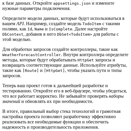
к базе данных. Откройте
и измените
appsettings.json
нужные параметры подключения.
Определите модели данных, которые будут использоваться в
вашем
API
. Например, создайте модель
с такими
TodoItem
полями, как
,
и
. Далее настройте
Id
Name
IsComplete
, добавив в него
для работы с
DbContext
DbSet<TodoItem>
этой моделью.
Для обработки запросов создайте контроллеры, такие как
. Внутри контроллера определите
WeatherForecastController
методы, которые будут обрабатывать
запросы и
HttpGet
возвращать соответствующие данные. Используйте атрибуты,
такие как
и
, чтобы указать пути и типы
[Route]
[HttpGet]
запросов.
Теперь ваш проект готов к дальнейшей разработке и
тестированию. Откройте его в веб-браузере, чтобы убедиться,
что все работает корректно. Не забывайте проверять
наборы
значений
и обновлять их при необходимости.
В итоге, правильный выбор стека технологий и грамотная
настройка проекта позволяют разработчику эффективно
реализовать все необходимые функции и обеспечить
надежность и производительность приложения.