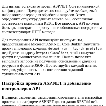
Для начала, установите проект ASP.NET Core минимальной
конфигурации. Предварительно скопируйте необходимый
набор контроллеров для обработки запросов. Затем
определите структуру данных вашего API, обеспечивая
соответствие принципам REST. Все запросы к API должны
быть административно доступны и обновляться посредством
соответствующих HTTP методов.
Для тестирования API используйте инструменты,
предоставляемые Microsoft ASP.NET Core Builder. Запустите
проект с помощью команды
и
dotnet run --launch-profile
перейдите по адресу
, чтобы получить
https://localhost
доступ к административной панели. Панель позволяет
выполнять запросы на получение, обновление и удаление
ресурсов в формате JSON. Протестируйте каждый из этих
методов, убедившись в их соответствии заданной
функциональности API.
Настройка проекта ASP.NET и добавление
контроллеров API
В данном разделе мы рассмотрим ключевые этапы настройки
проекта на платформе ASP.NET для создания RESTful веб-
сервисов. Основное внимание будет уделено настройке среды