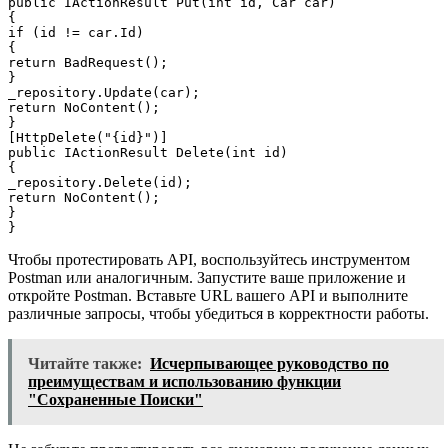
public IActionResult Put(int id, Car car)

{

if (id != car.Id)

{

return BadRequest();

}

_repository.Update(car);

return NoContent();

}

[HttpDelete("{id}")]

public IActionResult Delete(int id)

{

_repository.Delete(id);

return NoContent();

}

Чтобы протестировать API, воспользуйтесь инструментом
Postman или аналогичным. Запустите ваше приложение и
откройте Postman. Вставьте URL вашего API и выполните
различные запросы, чтобы убедиться в корректности работы.
Читайте также:
Исчерпывающее руководство по
преимуществам и использованию функции
"Сохраненные Поиски"