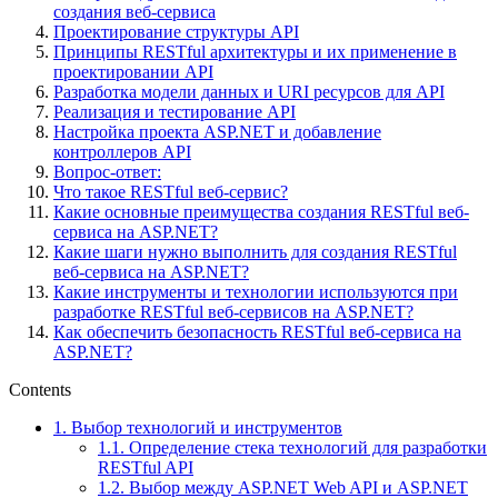
создания веб-сервиса
Проектирование структуры API
Принципы RESTful архитектуры и их применение в
проектировании API
Разработка модели данных и URI ресурсов для API
Реализация и тестирование API
Настройка проекта ASP.NET и добавление
контроллеров API
Вопрос-ответ:
Что такое RESTful веб-сервис?
Какие основные преимущества создания RESTful веб-
сервиса на ASP.NET?
Какие шаги нужно выполнить для создания RESTful
веб-сервиса на ASP.NET?
Какие инструменты и технологии используются при
разработке RESTful веб-сервисов на ASP.NET?
Как обеспечить безопасность RESTful веб-сервиса на
ASP.NET?
Contents
1.
Выбор технологий и инструментов
1.1.
Определение стека технологий для разработки
RESTful API
1.2.
Выбор между ASP.NET Web API и ASP.NET