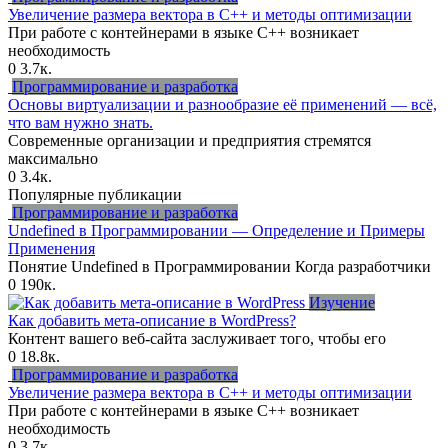
Увеличение размера вектора в C++ и методы оптимизации
При работе с контейнерами в языке C++ возникает
необходимость
0
3.7к.
Программирование и разработка
Основы виртуализации и разнообразие её применений — всё,
что вам нужно знать.
Современные организации и предприятия стремятся
максимально
0
3.4к.
Популярные публикации
Программирование и разработка
Undefined в Программировании — Определение и Примеры
Применения
Понятие Undefined в Программировании Когда разработчики
0
190к.
Изучение
Как добавить мета-описание в WordPress?
Контент вашего веб-сайта заслуживает того, чтобы его
0
18.8к.
Программирование и разработка
Увеличение размера вектора в C++ и методы оптимизации
При работе с контейнерами в языке C++ возникает
необходимость
0
3.7к.