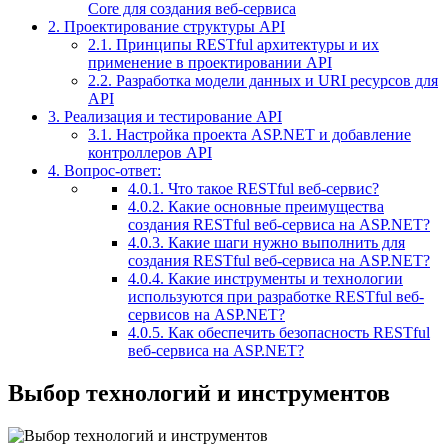
Core для создания веб-сервиса
2.
Проектирование структуры API
2.1.
Принципы RESTful архитектуры и их
применение в проектировании API
2.2.
Разработка модели данных и URI ресурсов для
API
3.
Реализация и тестирование API
3.1.
Настройка проекта ASP.NET и добавление
контроллеров API
4.
Вопрос-ответ:
4.0.1.
Что такое RESTful веб-сервис?
4.0.2.
Какие основные преимущества
создания RESTful веб-сервиса на ASP.NET?
4.0.3.
Какие шаги нужно выполнить для
создания RESTful веб-сервиса на ASP.NET?
4.0.4.
Какие инструменты и технологии
используются при разработке RESTful веб-
сервисов на ASP.NET?
4.0.5.
Как обеспечить безопасность RESTful
веб-сервиса на ASP.NET?
Выбор технологий и инструментов