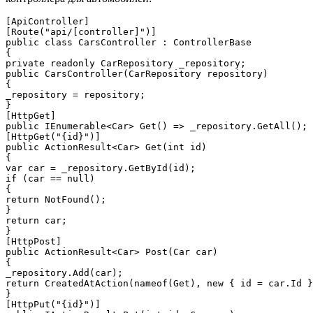
[ApiController]

[Route("api/[controller]")]

public class CarsController : ControllerBase

{

private readonly CarRepository _repository;

public CarsController(CarRepository repository)

{

_repository = repository;

}

[HttpGet]

public IEnumerable<Car> Get() => _repository.GetAll();

[HttpGet("{id}")]

public ActionResult<Car> Get(int id)

{

var car = _repository.GetById(id);

if (car == null)

{

return NotFound();

}

return car;

}

[HttpPost]

public ActionResult<Car> Post(Car car)

{

_repository.Add(car);

return CreatedAtAction(nameof(Get), new { id = car.Id }
}

[HttpPut("{id}")]
