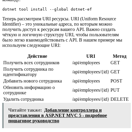
dotnet tool install --global dotnet-ef
Теперь рассмотрим URI ресурсы. URI (Uniform Resource
Identifier) – это уникальные адреса, по которым можно
получить доступ к ресурсам вашего API. Важно создать
чёткую и логичную структуру URI, чтобы пользователям
было легко взаимодействовать с API. В нашем примере мы
используем следующие URI:
Действие
URI
Метод
Получить всех сотрудников
/api/employees
GET
Получить сотрудника по
/api/employees/{id}
GET
идентификатору
Добавить нового сотрудника
/api/employees
POST
Обновить информацию о
/api/employees/{id}
PUT
сотруднике
Удалить сотрудника
/api/employees/{id}
DELETE
Читайте также:
Добавление контроллера и
представления в ASP.NET MVC 5 - подробное
пошаговое руководство