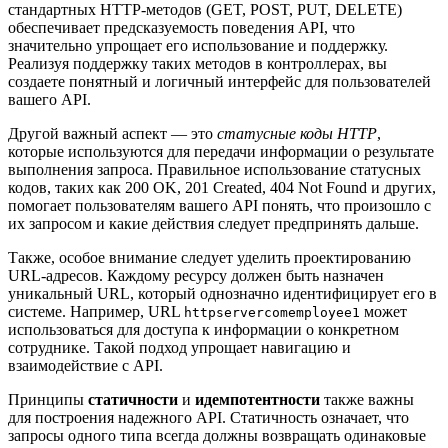
стандартных HTTP-методов (GET, POST, PUT, DELETE)
обеспечивает предсказуемость поведения API, что
значительно упрощает его использование и поддержку.
Реализуя поддержку таких методов в контроллерах, вы
создаете понятный и логичный интерфейс для пользователей
вашего API.
Другой важный аспект — это
статусные коды HTTP
,
которые используются для передачи информации о результате
выполнения запроса. Правильное использование статусных
кодов, таких как 200 OK, 201 Created, 404 Not Found и других,
помогает пользователям вашего API понять, что произошло с
их запросом и какие действия следует предпринять дальше.
Также, особое внимание следует уделить проектированию
URL-адресов. Каждому ресурсу должен быть назначен
уникальный URL, который однозначно идентифицирует его в
системе. Например, URL
может
httpservercomemployee1
использоваться для доступа к информации о конкретном
сотруднике. Такой подход упрощает навигацию и
взаимодействие с API.
Принципы
статичности
и
идемпотентности
также важны
для построения надежного API. Статичность означает, что
запросы одного типа всегда должны возвращать одинаковые