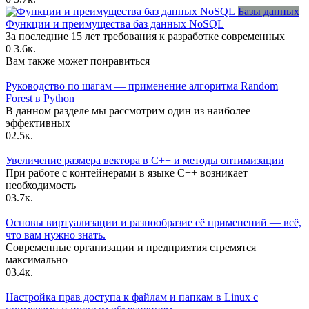
Базы данных
Функции и преимущества баз данных NoSQL
За последние 15 лет требования к разработке современных
0
3.6к.
Вам также может понравиться
Руководство по шагам — применение алгоритма Random
Forest в Python
В данном разделе мы рассмотрим один из наиболее
эффективных
0
2.5к.
Увеличение размера вектора в C++ и методы оптимизации
При работе с контейнерами в языке C++ возникает
необходимость
0
3.7к.
Основы виртуализации и разнообразие её применений — всё,
что вам нужно знать.
Современные организации и предприятия стремятся
максимально
0
3.4к.
Настройка прав доступа к файлам и папкам в Linux с