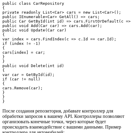
public class CarRepository

{

private readonly List<Car> cars = new List<Car>();

public IEnumerable<Car> GetAll() => cars;

public Car GetById(int id) => cars.FirstOrDefault(c => 
public void Add(Car car) => cars.Add(car);

public void Update(Car car)

{

var index = cars.FindIndex(c => c.Id == car.Id);

if (index != -1)

{

cars[index] = car;

}

}

public void Delete(int id)

{

var car = GetById(id);

if (car != null)

{

cars.Remove(car);

}

}

После создания репозитория, добавьте контроллер для
обработки запросов к вашему API. Контроллеры позволяют
организовать конечные точки, через которые будет
происходить взаимодействие с вашими данными. Пример
контроллера для автомобилей: