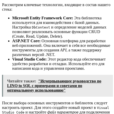
Рассмотрим ключевые технологии, входящие в состав нашего
стека:
Microsoft Entity Framework Core:
Эта библиотека
используется для взаимодействия с базой данных.
Настройка
и определение моделей данных
DbContext
позволяют реализовать основные функции CRUD
(Create, Read, Update, Delete).
ASP.NET Core:
Основная платформа для разработки
веб-приложений. Она включает в себя все необходимые
инструменты для создания
API
, а также поддержку
различных версий .NET.
Visual Studio Code:
Этот редактор кода обеспечивает
удобство разработки и отладки. Используйте его для
написания кода и управления проектами.
Читайте также:
"Исчерпывающее руководство по
LINQ to SQL с примерами и советами по
оптимальному использованию"
После выбора основных инструментов и библиотек следует
настроить проект. Для этого создайте новый проект в
Visual
и настройте
файл параметров
для подключения
Studio Code