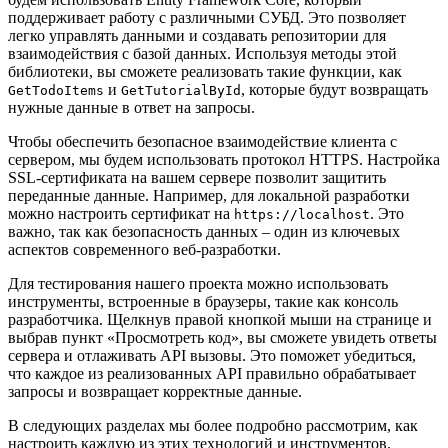
поддерживает работу с различными СУБД. Это позволяет
легко управлять данными и создавать репозитории для
взаимодействия с базой данных. Используя методы этой
библиотеки, вы сможете реализовать такие функции, как
и
, которые будут возвращать
GetTodoItems
GetTutorialById
нужные данные в ответ на запросы.
Чтобы обеспечить безопасное взаимодействие клиента с
сервером, мы будем использовать протокол HTTPS. Настройка
SSL-сертификата на вашем сервере позволит защитить
переданные данные. Например, для локальной разработки
можно настроить сертификат на
. Это
https://localhost
важно, так как безопасность данных – один из ключевых
аспектов современного веб-разработки.
Для тестирования нашего проекта можно использовать
инструменты, встроенные в браузеры, такие как консоль
разработчика. Щелкнув правой кнопкой мыши на странице и
выбрав пункт «Просмотреть код», вы сможете увидеть ответы
сервера и отлаживать API вызовы. Это поможет убедиться,
что каждое из реализованных API правильно обрабатывает
запросы и возвращает корректные данные.
В следующих разделах мы более подробно рассмотрим, как
настроить каждую из этих технологий и инструментов.