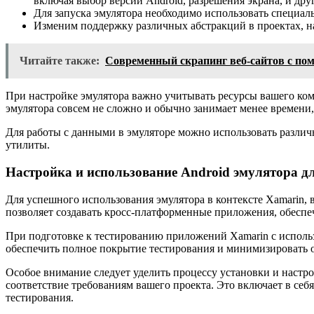
включая выбор версии Android, разрешения экрана, и дру
Для запуска эмулятора необходимо использовать специал
Изменим поддержку различных абстракций в проектах, н
Читайте также:
Современный скрапинг веб-сайтов с помо
При настройке эмулятора важно учитывать ресурсы вашего ком
эмулятора совсем не сложно и обычно занимает менее времени,
Для работы с данными в эмуляторе можно использовать различ
утилиты.
Настройка и использование Android эмулятора д
Для успешного использования эмулятора в контексте Xamarin, 
позволяет создавать кросс-платформенные приложения, обеспе
При подготовке к тестированию приложений Xamarin с использ
обеспечить полное покрытие тестирования и минимизировать 
Особое внимание следует уделить процессу установки и настр
соответствие требованиям вашего проекта. Это включает в се
тестирования.