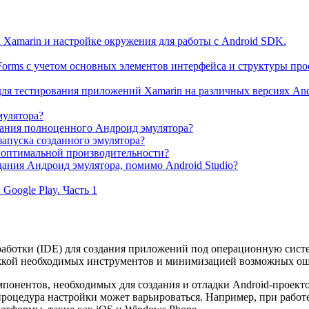
 Xamarin и настройке окружения для работы с Android SDK.
orms с учетом основных элементов интерфейса и структуры про
для тестирования приложений Xamarin на различных версиях And
мулятора?
ания полноценного Андроид эмулятора?
апуска созданного эмулятора?
 оптимальной производительности?
дания Андроид эмулятора, помимо Android Studio?
Google Play. Часть 1
работки (IDE) для создания приложений под операционную сист
ержкой необходимых инструментов и минимизацией возможных о
понентов, необходимых для создания и отладки Android-проекто
 процедура настройки может варьироваться. Например, при работ