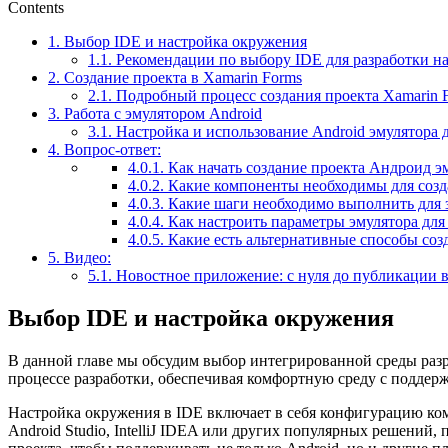
Contents
1.
Выбор IDE и настройка окружения
1.1.
Рекомендации по выбору IDE для разработки на
2.
Создание проекта в Xamarin Forms
2.1.
Подробный процесс создания проекта Xamarin F
3.
Работа с эмулятором Android
3.1.
Настройка и использование Android эмулятора 
4.
Вопрос-ответ:
4.0.1.
Как начать создание проекта Андроид э
4.0.2.
Какие компоненты необходимы для созд
4.0.3.
Какие шаги необходимо выполнить для з
4.0.4.
Как настроить параметры эмулятора для
4.0.5.
Какие есть альтернативные способы соз
5.
Видео:
5.1.
Новостное приложение: с нуля до публикации в 
Выбор IDE и настройка окружения
В данной главе мы обсудим выбор интегрированной среды раз
процессе разработки, обеспечивая комфортную среду с подд
Настройка окружения в IDE включает в себя конфигурацию ком
Android Studio, IntelliJ IDEA или других популярных решений,