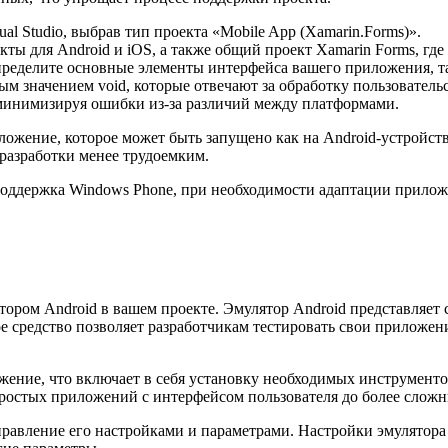
al Studio, выбрав тип проекта «Mobile App (Xamarin.Forms)».
ты для Android и iOS, а также общий проект Xamarin Forms, гд
ределите основные элементы интерфейса вашего приложения, та
ым значением void, которые отвечают за обработку пользовател
 минимизируя ошибки из-за различий между платформами.
ожение, которое может быть запущено как на Android-устройства
 разработки менее трудоемким.
 поддержка Windows Phone, при необходимости адаптации прило
ором Android в вашем проекте. Эмулятор Android представляет 
е средство позволяет разработчикам тестировать свои приложен
ужение, что включает в себя установку необходимых инструмент
простых приложений с интерфейсом пользователя до более слож
правление его настройками и параметрами. Настройки эмулятора