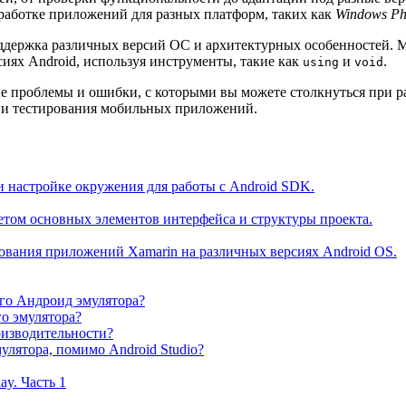
зработке приложений для разных платформ, таких как
Windows P
оддержка различных версий ОС и архитектурных особенностей. 
иях Android, используя инструменты, такие как
и
.
using
void
е проблемы и ошибки, с которыми вы можете столкнуться при ра
 и тестирования мобильных приложений.
и настройке окружения для работы с Android SDK.
етом основных элементов интерфейса и структуры проекта.
рования приложений Xamarin на различных версиях Android OS.
го Андроид эмулятора?
о эмулятора?
оизводительности?
улятора, помимо Android Studio?
ay. Часть 1