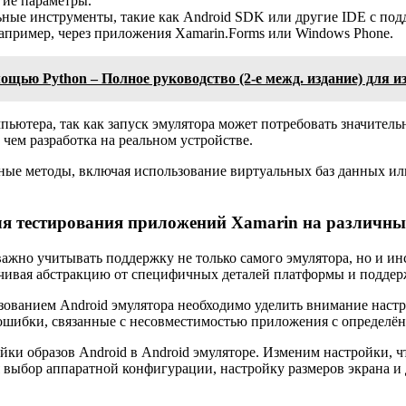
гие параметры.
ьные инструменты, такие как Android SDK или другие IDE с подд
апример, через приложения Xamarin.Forms или Windows Phone.
щью Python – Полное руководство (2-е межд. издание) для и
пьютера, так как запуск эмулятора может потребовать значител
 чем разработка на реальном устройстве.
ные методы, включая использование виртуальных баз данных ил
ля тестирования приложений Xamarin на различны
важно учитывать поддержку не только самого эмулятора, но и ин
чивая абстракцию от специфичных деталей платформы и поддерж
ованием Android эмулятора необходимо уделить внимание настр
ошибки, связанные с несовместимостью приложения с определё
ойки образов Android в Android эмуляторе. Изменим настройки,
бя выбор аппаратной конфигурации, настройку размеров экрана 