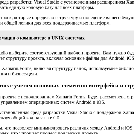
 среда разработки Visual Studio с установленным расширением X
вать единую кодовую базу для всех платформ.
строек, которые определяют структуру и поведение вашего буду
а и общей логики для всех поддерживаемых платформ.
рмации о компьютере в UNIX системах
Studio выберите соответствующий шаблон проекта. Вам нужно буде
ует структуру проекта, включая основные файлы для Android, iO
Xamarin.Forms, включая структуру папок, используемые библиот
ния и бизнес-цели.
ms с учетом основных элементов интерфейса и стр
проекта с использованием Xamarin Forms. Будет рассмотрена ст
 управлением операционных систем Android и iOS.
установленная среда разработки Visual Studio с поддержкой Xama
льзуя общий код на языке C#.
ы, что позволяет минимизировать различия между Android и iO
ных, что упрощает процесс поддержки проекта.