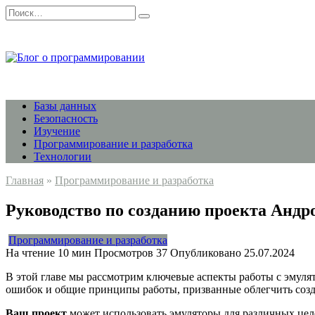
Перейти
Search
к
for:
содержанию
Базы данных
Безопасность
Изучение
Программирование и разработка
Технологии
Главная
»
Программирование и разработка
Руководство по созданию проекта Андр
Программирование и разработка
На чтение
10 мин
Просмотров
37
Опубликовано
25.07.2024
В этой главе мы рассмотрим ключевые аспекты работы с эмул
ошибок и общие принципы работы, призванные облегчить созд
Ваш проект
может использовать эмуляторы для различных цел