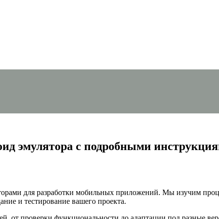
оид эмулятора с подробными инструкци
яторами для разработки мобильных приложений. Мы изучим проце
ание и тестирование вашего проекта.
ей, от проверки функциональности до адаптации под разные ве