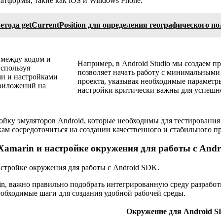
латформы, такие как iOS и Windows Phone.
тода getCurrentPosition для определения географического п
 между кодом и
Например, в Android Studio мы создаем п
Используя
позволяет начать работу с минимальными
ми и настройками
проекта, указывая необходимые параметры
приложений на
настройки критически важны для успешно
ойку эмуляторов Android, которые необходимы для тестирования
ам сосредоточиться на создании качественного и стабильного п
Xamarin и настройке окружения для работы с Andr
, важно правильно подобрать интегрированную среду разработк
обходимые шаги для создания удобной рабочей среды.
Окружение для Android 