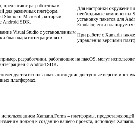
, предлагают разработчикам
Для настройки окружения д
ий для различных платформ,
необходимые компоненты S
 Studio от Microsoft, который
установку пакетов для Andro
с Android SDK.
Emulator, если планируется
ание Visual Studio с установленным
При работе с Xamarin такж
тки благодаря интеграции всех
управления версиями плат
пример, разработчики, работающие на macOS, могут использоват
интеграцией с Android SDK.
екомендуется использовать последние доступные версии инстру
чных платформах.
с использованием Xamarin.Forms – платформы, предоставляюще
изменим подход к созданию вашего проекта, используя Xamarin.