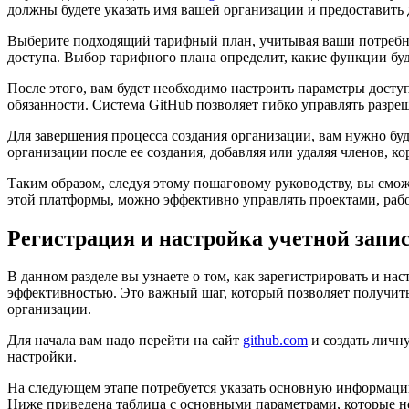
должны будете указать имя вашей организации и предоставить 
Выберите подходящий тарифный план, учитывая ваши потребнос
доступа. Выбор тарифного плана определит, какие функции бу
После этого, вам будет необходимо настроить параметры досту
обязанности. Система GitHub позволяет гибко управлять разре
Для завершения процесса создания организации, вам нужно буд
организации после ее создания, добавляя или удаляя членов, к
Таким образом, следуя этому пошаговому руководству, вы смож
этой платформы, можно эффективно управлять проектами, рабо
Регистрация и настройка учетной запи
В данном разделе вы узнаете о том, как зарегистрировать и н
эффективностью. Это важный шаг, который позволяет получит
организации.
Для начала вам надо перейти на сайт
github.com
и создать личн
настройки.
На следующем этапе потребуется указать основную информацию
Ниже приведена таблица с основными параметрами, которые н