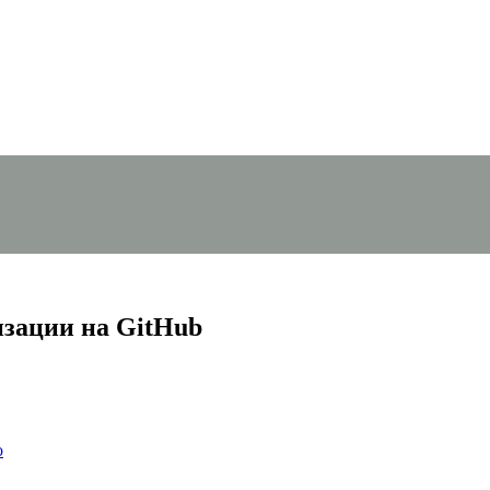
изации на GitHub
о