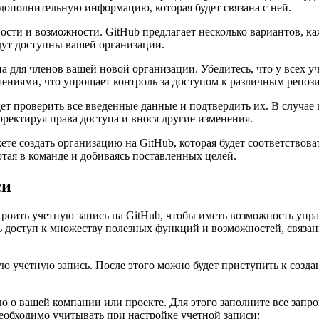
дополнительную информацию, которая будет связана с ней.
ти и возможности. GitHub предлагает несколько вариантов, ка
дут доступны вашей организации.
па для членов вашей новой организации. Убедитесь, что у всех 
шениями, что упрощает контроль за доступом к различным репоз
ет проверить все введенные данные и подтвердить их. В случае
орректируя права доступа и внося другие изменения.
ете создать организацию на GitHub, которая будет соответство
тая в команде и добиваясь поставленных целей.
си
астроить учетную запись на GitHub, чтобы иметь возможность уп
ь доступ к множеству полезных функций и возможностей, связа
ую учетную запись. После этого можно будет приступить к соз
 о вашей компании или проекте. Для этого заполните все запр
еобходимо учитывать при настройке учетной записи: