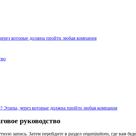
 через которые должна пройти любая компания
тво
е? Этапы, через которые должна пройти любая компания
говое руководство
тную запись. Затем перейдите в раздел
organizations
, где вам бу