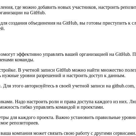
ления, где можно добавить новых участников, настроить репози
ганизации на GitHub.
о для создания объединения на GitHub, вы готовы приступить к 
ей.
 помогут эффективно управлять вашей организацией на GitHub. 
ленами команды.
настройке. В учетной записи GitHub можно найти множество поле
ь нужные уровни разрешений и настроить доступ к данным.
Для этого авторизуйтесь в своей учетной записи на github.com, 
иками. Надо настроить роли и права доступа каждого из них. Л
зможность гибко управлять командой и проектами.
метры для каждого проекта. Важно установить правильные уровн
имое репозиториев.
аша компания может связать свою работу с другими сервисами. 