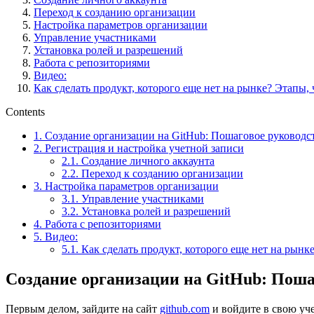
Переход к созданию организации
Настройка параметров организации
Управление участниками
Установка ролей и разрешений
Работа с репозиториями
Видео:
Как сделать продукт, которого еще нет на рынке? Этапы,
Contents
1.
Создание организации на GitHub: Пошаговое руководс
2.
Регистрация и настройка учетной записи
2.1.
Создание личного аккаунта
2.2.
Переход к созданию организации
3.
Настройка параметров организации
3.1.
Управление участниками
3.2.
Установка ролей и разрешений
4.
Работа с репозиториями
5.
Видео:
5.1.
Как сделать продукт, которого еще нет на рынк
Создание организации на GitHub: Поша
Первым делом, зайдите на сайт
github.com
и войдите в свою уче