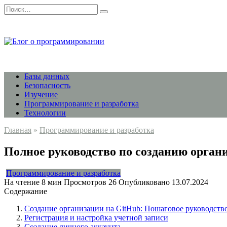
Перейти
Search
к
for:
содержанию
Базы данных
Безопасность
Изучение
Программирование и разработка
Технологии
Главная
»
Программирование и разработка
Полное руководство по созданию орган
Программирование и разработка
На чтение
8 мин
Просмотров
26
Опубликовано
13.07.2024
Содержание
Создание организации на GitHub: Пошаговое руководств
Регистрация и настройка учетной записи
Создание личного аккаунта