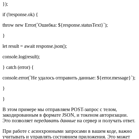
});
if (!response.ok) {
throw new Error(`Ошибка: ${response.statusText}`);
}
let result = await response.json();
console.log(result);
} catch (error) {
console.error(`Не удалось отправить данные: ${error.message}`);
}
}
В этом примере мы отправляем POST-запрос с телом,
закодированным в формате JSON, и токеном авторизации.
Это позволяет
передавать данные
на сервер и получать ответ.
При работе с асинхронными запросами в вашем коде, важно
учитывать и управлять состоянием приложения. Это может