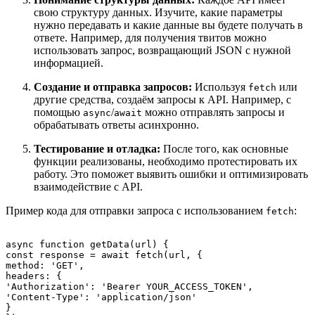
свою структуру данных. Изучите, какие параметры
нужно передавать и какие данные вы будете получать в
ответе. Например, для получения твитов можно
использовать запрос, возвращающий JSON с нужной
информацией.
Создание и отправка запросов:
Используя
или
fetch
другие средства, создаём запросы к API. Например, с
помощью
/
можно отправлять запросы и
async
await
обрабатывать ответы асинхронно.
Тестирование и отладка:
После того, как основные
функции реализованы, необходимо протестировать их
работу. Это поможет выявить ошибки и оптимизировать
взаимодействие с API.
Пример кода для отправки запроса с использованием
:
fetch
async function getData(url) {

const response = await fetch(url, {

method: 'GET',

headers: {

'Authorization': 'Bearer YOUR_ACCESS_TOKEN',

'Content-Type': 'application/json'

}
