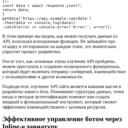
});

const data = await response.json();

return data;

}

getData('https://api.example.com/data')

.then(data => console.log(data))

В этом примере мы видим, как можно получать данные из
API, используя асинхронные функции. Не забывайте про
отладку и тестирование на каждом этапе, это значительно
упростит процесс разработки.
После того, как основные этапы изучения API пройдены,
можем приступать к созданию полноценного функционала,
который будет включать отправку сообщений, взаимодействие
с пользователями и другие возможности.
Подводя итог, изучение API сайта является важным шагом в
разработке вашего бота. Понимание структуры данных, точек
входа и методов аутентификации поможет вам создать
мощный и функциональный инструмент, который сможет
эффективно взаимодействовать с целевым ресурсом.
Эффективное управление ботом через
Inline-клавиатуру