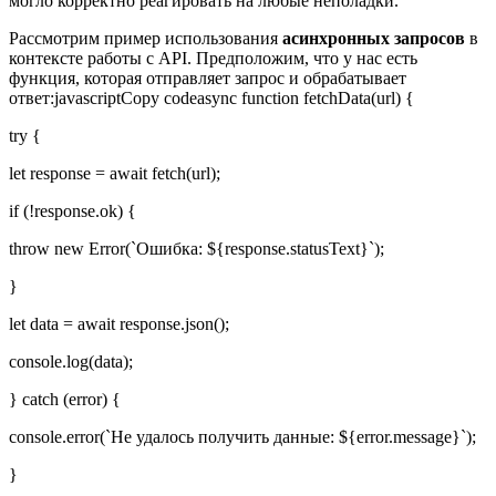
могло корректно реагировать на любые неполадки.
Рассмотрим пример использования
асинхронных запросов
в
контексте работы с API. Предположим, что у нас есть
функция, которая отправляет запрос и обрабатывает
ответ:javascriptCopy codeasync function fetchData(url) {
try {
let response = await fetch(url);
if (!response.ok) {
throw new Error(`Ошибка: ${response.statusText}`);
}
let data = await response.json();
console.log(data);
} catch (error) {
console.error(`Не удалось получить данные: ${error.message}`);
}