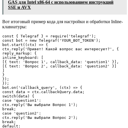
GAS для Intel x86-64 с использованием инструкций
SSE и AVX
Вот итоговый пример кода для настройки и обработки Inline-
клавиатуры:
const { Telegraf } = require('telegraf');

const bot = new Telegraf('YOUR_BOT_TOKEN');

bot.start((ctx) => {

ctx.reply('Привет! Какой вопрос вас интересует?', {

reply_markup: {

inline_keyboard: [

[{ text: 'Вопрос 1', callback_data: 'question1' }],

[{ text: 'Вопрос 2', callback_data: 'question2' }]

]

}

});

});

bot.on('callback_query', (ctx) => {

const data = ctx.callbackQuery.data;

switch(data) {

case 'question1':

ctx.reply('Вы выбрали Вопрос 1');

break;

case 'question2':

ctx.reply('Вы выбрали Вопрос 2');

break;

default:
