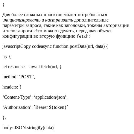
}
Для более сложных проектов может потребоваться
инициализировать и настраивать
дополнительные
параметры запроса, такие как заголовки, токены авторизации
и тело запроса. Это можно сделать, передавая объект
конфигурации во вторую функцию
:
fetch
javascriptCopy codeasync function postData(url, data) {
try {
let response = await fetch(url, {
method: ‘POST’,
headers: {
‘Content-Type’: ‘application/json’,
‘Authorization’: `Bearer ${token}`
},
body: JSON.stringify(data)