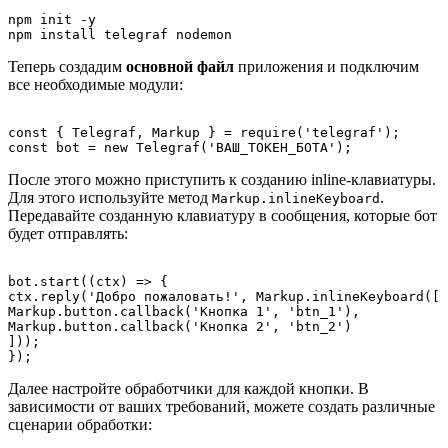
npm init -y

Теперь создадим
основной файл
приложения и подключим
все необходимые модули:
const { Telegraf, Markup } = require('telegraf');

После этого можно приступить к созданию inline-клавиатуры.
Для этого используйте метод
.
Markup.inlineKeyboard
Передавайте созданную клавиатуру в сообщения, которые бот
будет отправлять:
bot.start((ctx) => {

ctx.reply('Добро пожаловать!', Markup.inlineKeyboard([

Markup.button.callback('Кнопка 1', 'btn_1'),

Markup.button.callback('Кнопка 2', 'btn_2')

]));

Далее настройте обработчики для каждой кнопки. В
зависимости от ваших требований, можете создать различные
сценарии обработки: