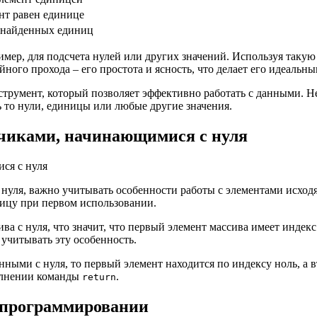
ент равен единице
 найденных единиц
мер, для подсчета нулей или других значений. Используя такую 
ого прохода – его простота и ясность, что делает его идеальны
трумент, который позволяет эффективно работать с данными. Не
ь то нули, единицы или любые другие значения.
тчиками, начинающимися с нуля
 нуля, важно учитывать особенности работы с элементами исходя
аницу при первом использовании.
ва с нуля, что значит, что первый элемент массива имеет индекс
 учитывать эту особенность.
нными с нуля, то первый элемент находится по индексу ноль, а 
полнении команды
.
return
 программировании