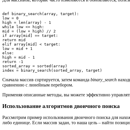
def binary_search(array, target):

low = 0

high = len(array) - 1

while low <= high:

mid = (low + high) // 2

if array[mid] == target:

return mid

elif array[mid] < target:

low = mid + 1

else:

high = mid - 1

return -1

sorted_array = sorted(array)

Сначала массив сортируется, затем команда
binary_search
находи
сравнению с линейным перебором.
Применяя описанные методы, вы можете эффективно управлять
Использование алгоритмов двоичного поиска
Рассмотрим пример использования двоичного поиска для нах
либо единице. Если массив задан, то наша цель – найти позиц