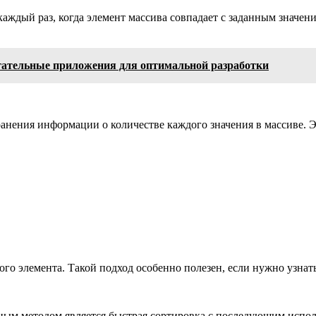
аждый раз, когда элемент массива совпадает с заданным значен
гательные приложения для оптимальной разработки
нения информации о количестве каждого значения в массиве. Эт
го элемента. Такой подход особенно полезен, если нужно узнат
зным методом является быстрая сортировка с последующим испо