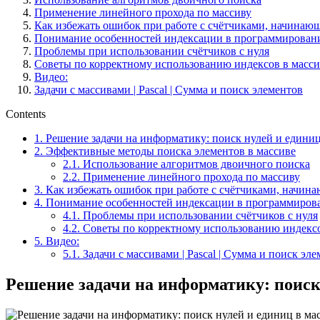
Применение линейного прохода по массиву
Как избежать ошибок при работе с счётчиками, начинаю
Понимание особенностей индексации в программирован
Проблемы при использовании счётчиков с нуля
Советы по корректному использованию индексов в масси
Видео:
Задачи с массивами | Pascal | Сумма и поиск элементов
Contents
1.
Решение задачи на информатику: поиск нулей и единиц
2.
Эффективные методы поиска элементов в массиве
2.1.
Использование алгоритмов двоичного поиска
2.2.
Применение линейного прохода по массиву
3.
Как избежать ошибок при работе с счётчиками, начин
4.
Понимание особенностей индексации в программиров
4.1.
Проблемы при использовании счётчиков с нуля
4.2.
Советы по корректному использованию индексо
5.
Видео:
5.1.
Задачи с массивами | Pascal | Сумма и поиск эл
Решение задачи на информатику: поиск