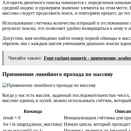
Алгоритм двоичного поиска начинается с определения начальн
средний индекс и проверяем значение элемента на этом месте.
массива следует продолжить
поиск
, и повторяем процесс до тех
Использование счетчика количества итераций и отслеживание
результат
поиска
, что позволяет удобно возвращаться к нему и 
Допустим, вам необходимо найти номер первой
единицы
в масс
образом, мы с каждым шагом уменьшаем диапазон
поиска
вдвое
Читайте также:
Font-variant-numeric - применение, особ
Применение линейного прохода по массиву
Когда у нас есть массив, заданный последовательностью чисел
массиве единиц и нулей, можно использовать счётчик, которы
Команда
Описан
result = 0
Инициализация счётчика для хра
for i in range(длины_массива):
Начало цикла, который проходит
если массив[i] == 1:
Проверка, является ли текущий 