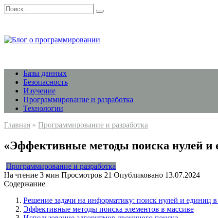
Перейти
Search
к
for:
содержанию
Базы данных
Безопасность
Изучение
Программирование и разработка
Технологии
Главная
»
Программирование и разработка
«Эффективные методы поиска нулей и е
Программирование и разработка
На чтение
3 мин
Просмотров
21
Опубликовано
13.07.2024
Содержание
Решение задачи на информатику: поиск нулей и единиц в
Эффективные методы поиска элементов в массиве
Использование алгоритмов двоичного поиска