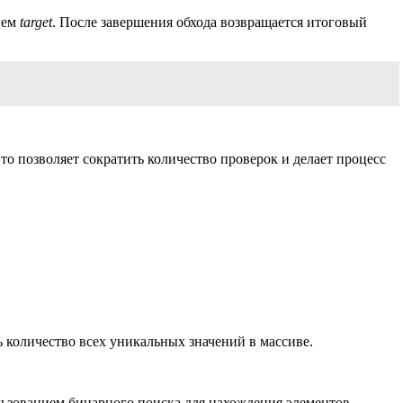
ием
target
. После завершения обхода возвращается итоговый
о позволяет сократить количество проверок и делает процесс
ь количество всех уникальных значений в массиве.
льзованием бинарного поиска для нахождения элементов.