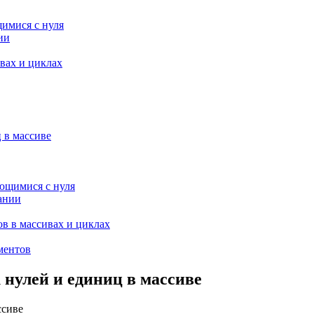
щимися с нуля
ии
вах и циклах
 в массиве
ающимися с нуля
ании
в в массивах и циклах
ементов
 нулей и единиц в массиве