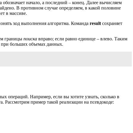
 обозначает начало, а последний – конец. Далее вычисляем
айдено. В противном случае определяем, в какой половине
ет в массиве.
понять ход выполнения алгоритма. Команда
result
сохраняет
аем границы
поиска
вправо; если равно единице – влево. Таким
 при больших объемах данных.
х операций. Например, если вы хотите узнать, сколько в
а. Рассмотрим пример такой реализации на псевдокоде: