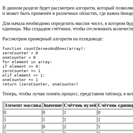
В данном разделе будет рассмотрен алгоритм, который позволя
и может быть применён в различных областях, где важна бина
Для начала необходимо определить массив чисел, в котором бу
единицы. Мы создадим счётчики, чтобы отслеживать количеств
Рассмотрим примерный алгоритм на псевдокоде:
function countZeroesAndOnes(array):

zeroCounter = 0

oneCounter = 0

for element in array:

if element == 0:

zeroCounter += 1

elif element == 1:

oneCounter += 1

Теперь, чтобы лучше понять процесс, представим таблицу, в ко
Элемент массива
Значение
Счётчик нулей
Счётчик единиц
0
0
1
0
1
1
1
1
2
0
2
1