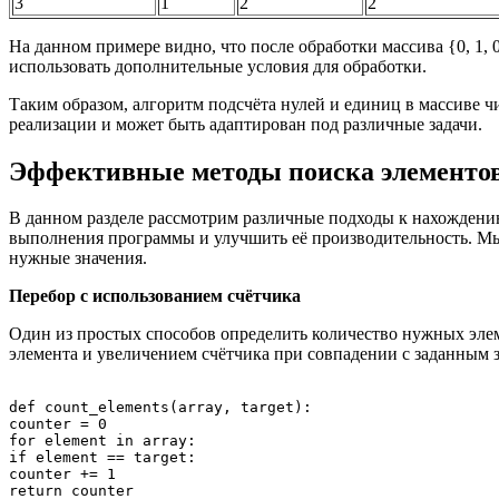
3
1
2
2
На данном примере видно, что после обработки массива {0, 1, 
использовать дополнительные условия для обработки.
Таким образом, алгоритм подсчёта нулей и единиц в массиве 
реализации и может быть адаптирован под различные задачи.
Эффективные методы поиска элементов
В данном разделе рассмотрим различные подходы к нахождени
выполнения программы и улучшить её производительность. Мы
нужные значения.
Перебор с использованием счётчика
Один из простых способов определить количество нужных элеме
элемента и увеличением счётчика при совпадении с заданным 
def count_elements(array, target):

counter = 0

for element in array:

if element == target:

counter += 1
