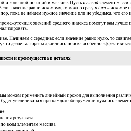
ой и конечной позиций в массиве. Пусть
нулевой
элемент массива
 Если значение равно искомому, то можно сразу
return
– искомое н
 пор, пока не найдем нужное значение или не убедимся, что его н
 промежуточных значений среднего индекса помогут вам лучше 
анализировать.
иве. Начинаем с середины: если значение равно нулю, то сдвиг
, что делает алгоритм двоичного поиска особенно эффективным
енности и преимущества в деталях
, мы можем применить линейный проход для выполнения различны
й будет увеличиваться при каждом обнаружении нужного элемент
ие
нения результата
 по всем элементам массива
элемент единицей