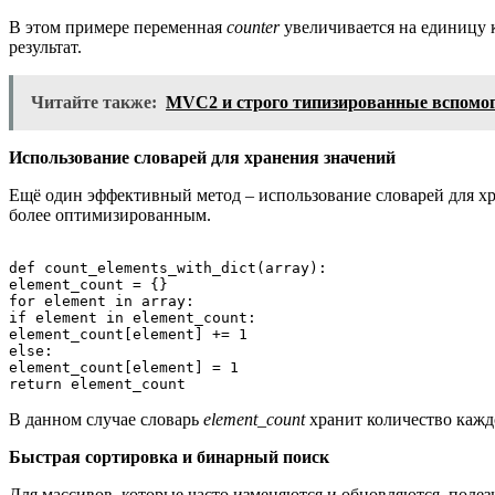
В этом примере переменная
counter
увеличивается на единицу к
результат.
Читайте также:
MVC2 и строго типизированные вспомо
Использование словарей для хранения значений
Ещё один эффективный метод – использование словарей для хра
более оптимизированным.
def count_elements_with_dict(array):

element_count = {}

for element in array:

if element in element_count:

element_count[element] += 1

else:

element_count[element] = 1

В данном случае словарь
element_count
хранит количество каждо
Быстрая сортировка и бинарный поиск
Для массивов, которые часто изменяются и обновляются, поле