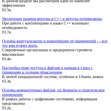
В данном разделе мы рассмотрим один из наиболее
эффективных
0
2.5к.
Увеличение размера вектора в C++ и методы оптимизации
При работе с контейнерами в языке C++ возникает
необходимость
0
3.7к.
Основы виртуализации и разнообразие её применений — всё,
что вам нужно знать.
Современные организации и предприятия стремятся
максимально
0
3.4к.
Настройка прав доступа к файлам и папкам в Linux с
примерами и полным объяснением
В любой операционной системе, особенно в Ubuntu, важно
0
3.3к.
Основы компьютерных файлов, их форматы и практическое
применение
В рамках работы с цифровыми системами, информация
представлена
0
3.2к.