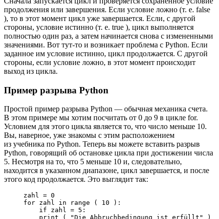
Сначала запускается цикл и проверяется сохраненное условие
продолжения или завершения. Если условие ложно (т. е. false
), то в этот момент цикл уже завершается. Если, с другой
стороны, условие истинно (т. е. true ), цикл выполняется
полностью один раз, а затем начинается снова с измененными
значениями. Вот тут-то и возникает проблема с Python. Если
заданное им условие истинно, цикл продолжается. С другой
стороны, если условие ложно, в этот момент происходит
выход из цикла.
Пример разрыва Python
Простой пример разрыва Python — обычная механика счета.
В этом примере мы хотим посчитать от 0 до 9 в цикле for.
Условием для этого цикла является то, что число меньше 10.
Вы, наверное, уже знакомы с этим расположением
из учебника по Python. Теперь вы можете вставить разрыв
Python, говорящий об остановке цикла при достижении числа
5. Несмотря на то, что 5 меньше 10 и, следовательно,
находится в указанном диапазоне, цикл завершается, и после
этого код продолжается. Это выглядит так:
zahl = 0

for zahl in range ( 10 ):

    if zahl = 5:

    print ( "Die Abbruchbedingung ist erfüllt" )
