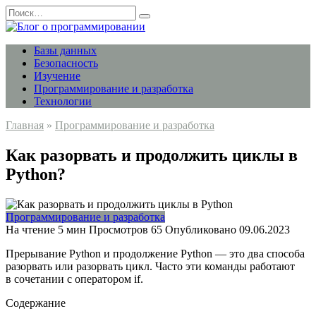
Перейти
Search
к
for:
содержанию
Базы данных
Безопасность
Изучение
Программирование и разработка
Технологии
Главная
»
Программирование и разработка
Как разорвать и продолжить циклы в
Python?
Программирование и разработка
На чтение
5 мин
Просмотров
65
Опубликовано
09.06.2023
Прерывание Python и продолжение Python — это два способа
разорвать или разорвать цикл. Часто эти команды работают
в сочетании с оператором if.
Содержание