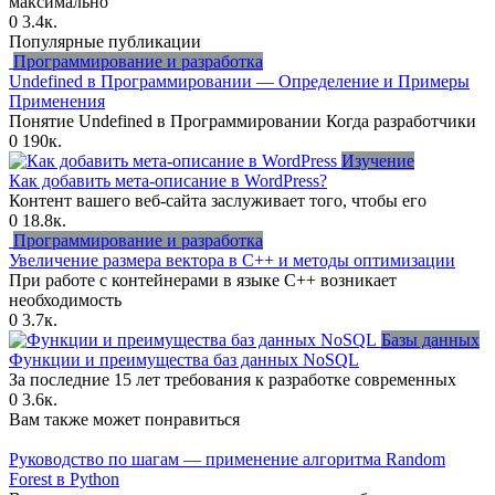
максимально
0
3.4к.
Популярные публикации
Программирование и разработка
Undefined в Программировании — Определение и Примеры
Применения
Понятие Undefined в Программировании Когда разработчики
0
190к.
Изучение
Как добавить мета-описание в WordPress?
Контент вашего веб-сайта заслуживает того, чтобы его
0
18.8к.
Программирование и разработка
Увеличение размера вектора в C++ и методы оптимизации
При работе с контейнерами в языке C++ возникает
необходимость
0
3.7к.
Базы данных
Функции и преимущества баз данных NoSQL
За последние 15 лет требования к разработке современных
0
3.6к.
Вам также может понравиться
Руководство по шагам — применение алгоритма Random
Forest в Python