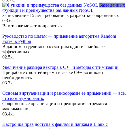
Базы данных
Функции и преимущества баз данных NoSQL
За последние 15 лет требования к разработке современных
0
3.6к.
Вам также может понравиться
Руководство по шагам — применение алгоритма Random
Forest в Python
В данном разделе мы рассмотрим один из наиболее
эффективных
0
2.5к.
Увеличение размера вектора в C++ и методы оптимизации
При работе с контейнерами в языке C++ возникает
необходимость
0
3.7к.
Основы виртуализации и разнообразие её применений — всё,
что вам нужно знать.
Современные организации и предприятия стремятся
максимально
0
3.4к.
Настройка прав доступа к файлам и папкам в Linux с