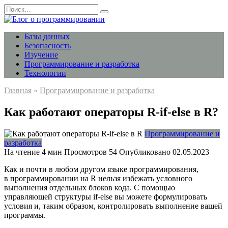
Перейти
Search
к
for:
содержанию
Базы данных
Безопасность
Изучение
Программирование и разработка
Технологии
Главная
»
Программирование и разработка
Как работают операторы R-if-else в R?
Программирование и
разработка
На чтение
4 мин
Просмотров
54
Опубликовано
02.05.2023
Как и почти в любом другом языке программирования,
в программировании на R нельзя избежать условного
выполнения отдельных блоков кода. С помощью
управляющей структуры if-else вы можете формулировать
условия и, таким образом, контролировать выполнение вашей
программы.