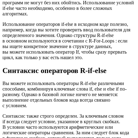
программ не могут без них обойтись. Использование условий
if-else часто необходимо, особенно в более сложных
алгоритмах.
Использование операторов if-else в исходном коде полезно,
например, когда вы хотите проверить ввод пользователя для
определенного значения. Однако структуры R-if-else
в основном используются в сочетании с R-For-Loops : если
вы ищете конкретное значение в структуре данных,
вы можете использовать оператор If, чтобы сразу прервать
цикл, как только у вас есть нашел это.
Синтаксис операторов R-if-else
Вы можете использовать операторы R-if-else различными
способами, комбинируя ключевые слова if, else и else if по-
разному. Однако в базовой логике ничего не меняется:
выполнение отдельных блоков кода всегда связано
с условием.
Синтаксис также строго определен. За ключевым словом
if всегда следует условие, указанное в круглых скобках.
В условии часто используются арифметические или
логические операторы сравнения. За ним следует блок кода