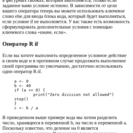
в фигурных скобках, который выполняется, только если
заданное вами условие истинно. В зависимости от цели
вашего оператора теперь вы можете использовать ключевое
слово else для ввода блока кода, который будет выполняться,
если условие if не выполняется. У вас также есть возможность
сформулировать дополнительные условия с помощью
ключевого слова «иначе, если».
Оператор R if
Если вы хотите выполнить определенное условное действие
в своем коде и в противном случае продолжить выполнение
своей программы по умолчанию, достаточно использовать
один оператор R-if.
a <- 0

b <- 40

if (a == 0) {

	print("Zero division not allowed")

stop()

}

c <- b / a
В приведенном выше примере кода мы хотим разделить
число, хранящееся в переменной b, на число в переменной a.
Поскольку известно, что деление на 0 является