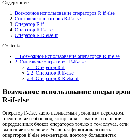
Содержание
Возможное использование операторов R-if-else
Синтаксис операторов R-if-else
Оператор R if
Оператор R if-else
Оператор R R-else-if
Contents
1.
Возможное использование операторов R-if-else
2.
Синтаксис операторов R-if-else
2.1.
Оператор R if
2.2.
Оператор R if-else
2.3.
Оператор R R-else-if
Возможное использование операторов
R-if-else
Оператор if-else, часто называемый условным переходом,
представляет собой код, который вызывает выполнение
определенных блоков операторов только в том случае, если
выполняется условие. Условная функциональность
операторов if-else элементарна, поэтому большинство