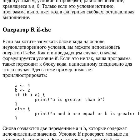
недопустимым, условие If проверяет, равно ли значение,
хранящееся в a, 0. Только если это условие истинно,
программа выполняет код в фигурных скобках, останавливая
выполнение.
Оператор R if-else
Если вы хотите запускать блоки кода на основе
неудовлетворенного условия, вы можете использовать
оператор if-else. Как и в предыдущем случае, сначала
формулируется условие if. Если это не так, ваша программа
также переходит к блоку кода, написанному специально для
этого случая. Здесь тоже пример помогает
проиллюстрировать:
a <- 4

b <- 2

if (b < a) {

	print("a is greater than b")

}

else {

	print("a and b are equal or b is greater than a")

}
Снова создаются две переменные a и b, которые содержат
целочисленные значения. Условие If проверяет, меньше ли
значение b значения a. Если это так, выполняется блок