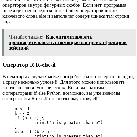
операторов внутри фигурных скобок. Если нет, программа
переходит непосредственно к блоку операторов после
ключевого слова else и выполняет содержащиеся там строки
кода.
Читайте также:
Как оптимизировать
производительность с помощью настройки фильтров
действий
Оператор R R-else-if
В некоторых случаях может потребоваться проверить не одно,
а сразу несколько условий. Для этого можно использовать
ключевое слово «иначе, если». Если вы знакомы
с операторами if-else Python, возможно, вы уже знакомы
с оператором R else-if по ключевому слову elif.
a <- 4

b <- 2

if (b < a) {

	print("a is greater than b")

}

else if (b > a) {

	print("b is greater than a")
