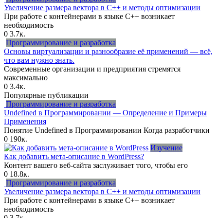
Увеличение размера вектора в C++ и методы оптимизации
При работе с контейнерами в языке C++ возникает
необходимость
0
3.7к.
Программирование и разработка
Основы виртуализации и разнообразие её применений — всё,
что вам нужно знать.
Современные организации и предприятия стремятся
максимально
0
3.4к.
Популярные публикации
Программирование и разработка
Undefined в Программировании — Определение и Примеры
Применения
Понятие Undefined в Программировании Когда разработчики
0
190к.
Изучение
Как добавить мета-описание в WordPress?
Контент вашего веб-сайта заслуживает того, чтобы его
0
18.8к.
Программирование и разработка
Увеличение размера вектора в C++ и методы оптимизации
При работе с контейнерами в языке C++ возникает
необходимость
0
3.7к.