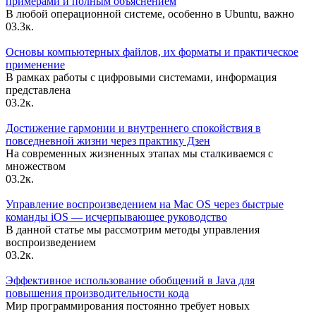
примерами и полным объяснением
В любой операционной системе, особенно в Ubuntu, важно
0
3.3к.
Основы компьютерных файлов, их форматы и практическое
применение
В рамках работы с цифровыми системами, информация
представлена
0
3.2к.
Достижение гармонии и внутреннего спокойствия в
повседневной жизни через практику Дзен
На современных жизненных этапах мы сталкиваемся с
множеством
0
3.2к.
Управление воспроизведением на Mac OS через быстрые
команды iOS — исчерпывающее руководство
В данной статье мы рассмотрим методы управления
воспроизведением
0
3.2к.
Эффективное использование обобщений в Java для
повышения производительности кода
Мир программирования постоянно требует новых