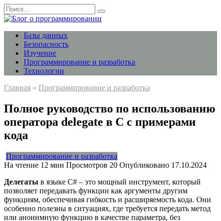
Перейти
Search
к
for:
содержанию
Базы данных
Безопасность
Изучение
Программирование и разработка
Технологии
Главная
»
Программирование и разработка
Полное руководство по использованию
оператора delegate в C с примерами
кода
Программирование и разработка
На чтение
12 мин
Просмотров
20
Опубликовано
17.10.2024
Делегаты
в языке C# – это мощный инструмент, который
позволяет передавать функции как аргументы другим
функциям, обеспечивая гибкость и расширяемость кода. Они
особенно полезны в ситуациях, где требуется передать метод
или анонимную функцию в качестве параметра, без