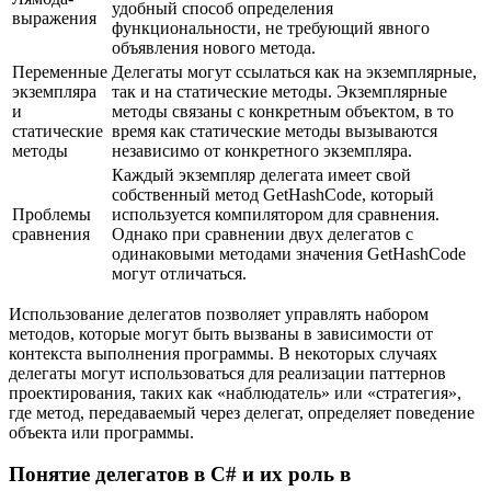
удобный способ определения
выражения
функциональности, не требующий явного
объявления нового метода.
Переменные
Делегаты могут ссылаться как на экземплярные,
экземпляра
так и на статические методы. Экземплярные
и
методы связаны с конкретным объектом, в то
статические
время как статические методы вызываются
методы
независимо от конкретного экземпляра.
Каждый экземпляр делегата имеет свой
собственный метод GetHashCode, который
Проблемы
используется компилятором для сравнения.
сравнения
Однако при сравнении двух делегатов с
одинаковыми методами значения GetHashCode
могут отличаться.
Использование делегатов позволяет управлять набором
методов, которые могут быть вызваны в зависимости от
контекста выполнения программы. В некоторых случаях
делегаты могут использоваться для реализации паттернов
проектирования, таких как «наблюдатель» или «стратегия»,
где метод, передаваемый через делегат, определяет поведение
объекта или программы.
Понятие делегатов в C# и их роль в