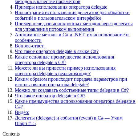
методов в качестве параметров
Примеры использования оператора delegate
Иллюстрация использования делегатов для обработки
событий в пользовательском интерфейсе
Пример передачи асинхронных методов через делегаты
для управления потоком выполнения
Анонимные методы в C# и .NET: их использование и
особенности
Вопрос-ответ:
Что такое оператор delegate в языке C#?
Какие основные преимущества использования
оператора delegate в C#?
Можете ли вы привести пример использования
оператора delegate в реальном коде?
Каким образом происходит передача параметров при
использовании оператора delegate?
Можно ли создавать собственные типы delegate в C#?
Что такое оператор delegate в C#?
Какие преимущества использования оператора delegate в
C#?
Видео:
Делегаты (delegate) и события (event) в C# — Учим
Шарп #15
Contents