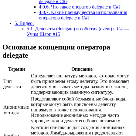
delegate в C#?
4.0.6.
Что такое оператор delegate в C#?
4.0.7.
Какие преимущества использования
оператора delegate в C#?
5.
Видео:
5.1.
Делегаты (delegate) и события (event) в C# —
Учим Шарп #15
Основные концепции оператора
delegate
Термин
Описание
Определяет сигнатуру методов, которые могут
Тип
быть присвоены этому делегату. Это позволяет
делегата
делегатам вызывать методы различных типов,
поддерживающих заданную сигнатуру.
Представляют собой безымянные блоки кода,
которые могут быть присвоены делегату
Анонимные
напрямую в точке использования.
методы
Использование анонимных методов часто
упрощает код и делает его более читаемым.
Краткий синтаксис для создания анонимных
методов. Лямбда-выражения предоставляют
Лямбда-