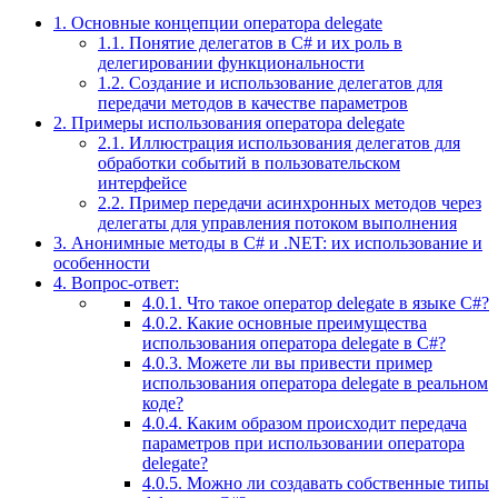
1.
Основные концепции оператора delegate
1.1.
Понятие делегатов в C# и их роль в
делегировании функциональности
1.2.
Создание и использование делегатов для
передачи методов в качестве параметров
2.
Примеры использования оператора delegate
2.1.
Иллюстрация использования делегатов для
обработки событий в пользовательском
интерфейсе
2.2.
Пример передачи асинхронных методов через
делегаты для управления потоком выполнения
3.
Анонимные методы в C# и .NET: их использование и
особенности
4.
Вопрос-ответ:
4.0.1.
Что такое оператор delegate в языке C#?
4.0.2.
Какие основные преимущества
использования оператора delegate в C#?
4.0.3.
Можете ли вы привести пример
использования оператора delegate в реальном
коде?
4.0.4.
Каким образом происходит передача
параметров при использовании оператора
delegate?
4.0.5.
Можно ли создавать собственные типы