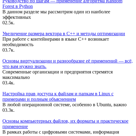
Руководство по шагам — применение алгоритма Random
Forest в Python
В данном разделе мы рассмотрим один из наиболее
эффективных
0
2.5к.
Увеличение размера вектора в C++ и методы оптимизации
При работе с контейнерами в языке C++ возникает
необходимость
0
3.7к.
Основы виртуализации и разнообразие её применений — всё,
что вам нужно знать.
Современные организации и предприятия стремятся
максимально
0
3.4к.
Настройка прав доступа к файлам и папкам в Linux с
примерами и полным объяснением
В любой операционной системе, особенно в Ubuntu, важно
0
3.3к.
Основы компьютерных файлов, их форматы и практическое
применение
В рамках работы с цифровыми системами, информация