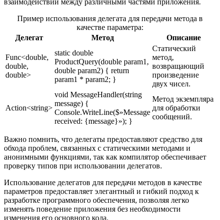
взаимодействии между различными частями приложения.
Пример использования делегата для передачи метода в
качестве параметра:
Делегат
Метод
Описание
Статический
static double
Func<double,
метод,
ProductQuery(double param1,
double,
возвращающий
double param2) { return
double>
произведение
param1 * param2; }
двух чисел.
void MessageHandler(string
Метод экземпляра
message) {
Action<string>
для обработки
Console.WriteLine($»Message
сообщений.
received: {message}»); }
Важно помнить, что делегаты предоставляют средство для
обхода проблем, связанных с статическими методами и
анонимными функциями, так как компилятор обеспечивает
проверку типов при использовании делегатов.
Использование делегатов для передачи методов в качестве
параметров предоставляет элегантный и гибкий подход к
разработке программного обеспечения, позволяя легко
изменять поведение приложения без необходимости
изменения его основного кода.