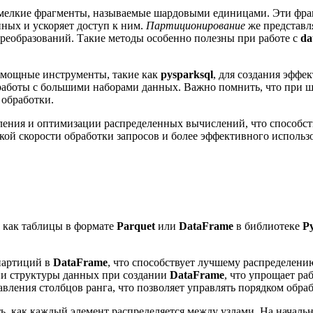
мелкие фрагменты, называемые шардовыми единицами. Эти фрагм
ных и ускоряет доступ к ним.
Партиционирование
же представля
преобразований. Такие методы особенно полезны при работе с
da
 мощные инструменты, такие как
pysparksql
, для создания эфф
аботы с большими наборами данных. Важно помнить, что при ш
 обработки.
ления и оптимизации распределенных вычислений, что способс
ой скорости обработки запросов и более эффективного использо
 как таблицы в формате
Parquet
или
DataFrame
в библиотеке
P
партиций в
DataFrame
, что способствует лучшему распределени
ии структуры данных при создании
DataFrame
, что упрощает ра
авления столбцов ранга, что позволяет управлять порядком обр
 как каждый элемент распределяется между узлами. На начально