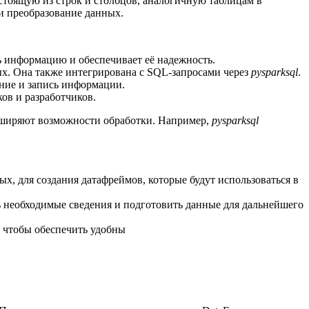
стоящую из строк и столбцов, аналогичную таблицам в
и преобразование данных.
ть информацию и обеспечивает её надежность.
х. Она также интегрирована с SQL-запросами через
pysparksql
.
ние и запись информации.
ов и разработчиков.
асширяют возможности обработки. Например,
pysparksql
х, для создания датафреймов, которые будут использоваться в
ь необходимые сведения и подготовить данные для дальнейшего
, чтобы обеспечить удобны