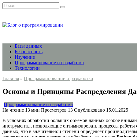
Перейти
Search
к
for:
содержанию
Базы данных
Безопасность
Изучение
Программирование и разработка
Технологии
Главная
»
Программирование и разработка
Основы и Принципы Распределения Да
Программирование и разработка
На чтение
13 мин
Просмотров
13
Опубликовано
15.01.2025
В условиях обработки больших объемов данных особое внима
инструменты, позволяющие оптимизировать процессы работы
данных, что в значительной степени определяет производитель
современных инструментов для обработки, таких как
Python-б