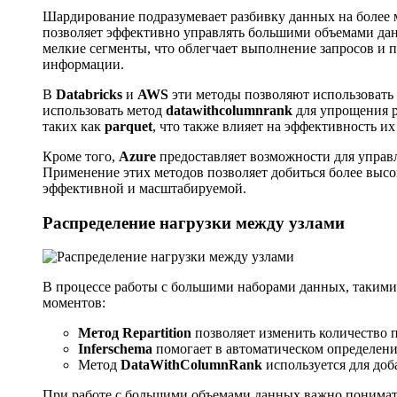
Шардирование подразумевает разбивку данных на более 
позволяет эффективно управлять большими объемами дан
мелкие сегменты, что облегчает выполнение запросов и 
информации.
В
Databricks
и
AWS
эти методы позволяют использовать
использовать метод
datawithcolumnrank
для упрощения р
таких как
parquet
, что также влияет на эффективность их
Кроме того,
Azure
предоставляет возможности для управ
Применение этих методов позволяет добиться более высок
эффективной и масштабируемой.
Распределение нагрузки между узлами
В процессе работы с большими наборами данных, такими
моментов:
Метод Repartition
позволяет изменить количество 
Inferschema
помогает в автоматическом определен
Метод
DataWithColumnRank
используется для доб
При работе с большими объемами данных важно понимать,