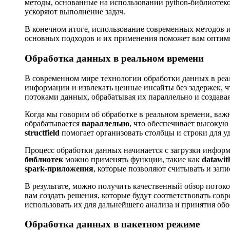
методы, основанные на использовании python-библиотек
ускоряют выполнение задач.
В конечном итоге, использование современных методов 
основных подходов и их применения поможет вам оптим
Обработка данных в реальном времени
В современном мире технологии обработки данных в реа
информации и извлекать ценные инсайты без задержек, ч
потоками данных, обрабатывая их параллельно и создав
Когда мы говорим об обработке в реальном времени, важ
обрабатывается
параллельно
, что обеспечивает высокую
structfield
помогает организовать столбцы и строки для у
Процесс обработки данных начинается с загрузки инфор
библиотек
можно применять функции, такие как
datawi
spark-приложения
, которые позволяют считывать и зап
В результате, можно получить качественный обзор поток
вам создать решения, которые будут соответствовать со
использовать их для дальнейшего анализа и принятия о
Обработка данных в пакетном режиме