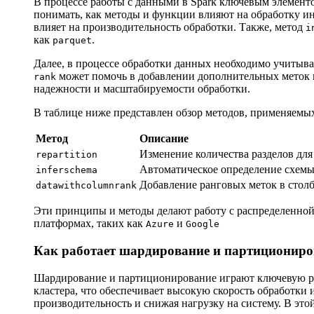
В процессе работы с данными в Spark ключевым элементо
понимать, как методы и функции влияют на обработку 
влияет на производительность обработки. Также, метод
i
как
.
parquet
Далее, в процессе обработки данных необходимо учитыва
может помочь в добавлении дополнительных меток и
rank
надежности и масштабируемости обработки.
В таблице ниже представлен обзор методов, применяемы
Метод
Описание
Изменение количества разделов для
repartition
Автоматическое определение схем
inferschema
Добавление ранговых меток в стол
datawithcolumnrank
Эти принципы и методы делают работу с распределенной
платформах, таких как
и
Azure
Google
Как работает шардирование и партициониро
Шардирование и партиционирование играют ключевую ро
кластера, что обеспечивает высокую скорость обработки
производительность и снижая нагрузку на систему. В эт