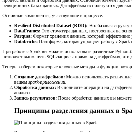
процесс анализа и обработки данных. Основной элемент здесь
реляционных базах данных. Датафреймы используются для выпо
Основные компоненты, участвующие в процессе:
Resilient Distributed Dataset (RDD):
Это базовая структур
DataFrames:
Это структура данных, построенная на осн
Parquet:
Формат хранения данных, который эффективно у
Databricks:
Платформа, которая упрощает работу с Spark
При работе с Spark вы можете использовать различные Pytho
позволяет выполнять SQL-запросы прямо на датафреймах, что д
Теперь разберем некоторые ключевые методы и функции, котор
Создание датафреймов:
Можно использовать различные и
вашем
spark-приложении
.
Обработка данных:
Выполняйте операции на датафреймах
анализа.
Запись результатов:
После обработки данных вы можете з
Принципы разделения данных в Sp