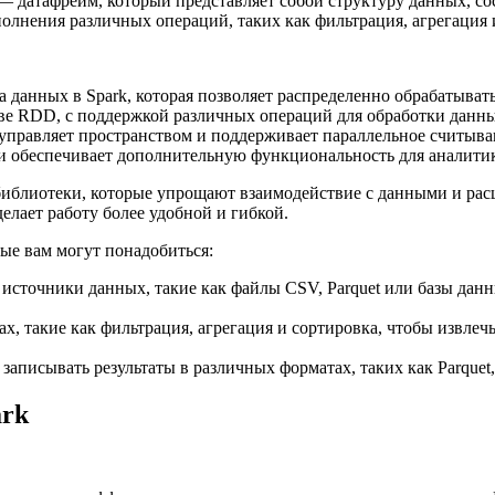
 — датафрейм, который представляет собой структуру данных, со
лнения различных операций, таких как фильтрация, агрегация 
а данных в Spark, которая позволяет распределенно обрабатыва
ове RDD, с поддержкой различных операций для обработки данны
правляет пространством и поддерживает параллельное считыва
 и обеспечивает дополнительную функциональность для аналитик
n-библиотеки, которые упрощают взаимодействие с данными и р
елает работу более удобной и гибкой.
ые вам могут понадобиться:
сточники данных, такие как файлы CSV, Parquet или базы данны
, такие как фильтрация, агрегация и сортировка, чтобы извлеч
аписывать результаты в различных форматах, таких как Parquet
ark