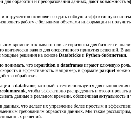
ой для обработки и преобразования данных, дают возможность 
и инструментов позволяет создать гибкую и эффективную систе
изировать работу с большими объемами информации и получить
льном времени открывают новые горизонты для бизнеса и анализ
то критически важно для оперативного принятия решений. В дан
ая мощные решения на основе
Databricks
и
Python-библиотеки
.
но понимать, что
repartition
и
dataframes
играют ключевую роль.
 скорость и эффективность. Например, в формате
parquet
можно с
добства обработки.
мации в
dataframe
, который затем используется для выполнения
thcolumnrank
, чтобы эффективно распределить и отсортировать 
исывать данные в реальном времени, обеспечивая актуальность и
ов данных, что делает их управление более простым и эффектив
временным требованиям обработки данных. Мы также рассмотрим,
боснованных решений.