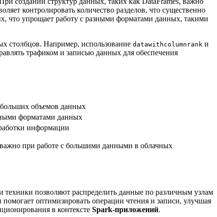
ри создании структур данных, таких как DataFrames, важно
оляет контролировать количество разделов, что существенно
х, что упрощает работу с разными форматами данных, такими
вых столбцов. Например, использование
и
datawithcolumnrank
равлять трафиком и записью данных для обеспечения
 больших объемов данных
зными форматами данных
бработки информации
 важно при работе с большими данными в облачных
 техники позволяют распределить данные по различным узлам
и помогает оптимизировать операции чтения и записи, улучшая
тиционирования в контексте
Spark-приложений
.