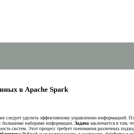
нных в Apache Spark
ние следует уделить эффективному управлению информацией. П
 с большими наборами информации.
Задача
заключается в том, ч
ность систем. Этот процесс требует понимания различных подход
иблиотека
PySpark и ее возможности, в частности,
dataframe
и м