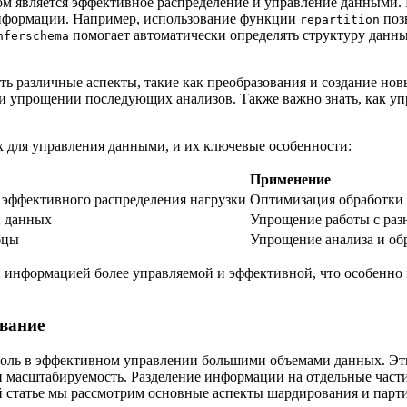
м является эффективное распределение и управление данными. П
информации. Например, использование функции
позв
repartition
помогает автоматически определять структуру данны
nferschema
ть различные аспекты, такие как преобразования и создание но
 упрощении последующих анализов. Также важно знать, как уп
х для управления данными, и их ключевые особенности:
Применение
 эффективного распределения нагрузки
Оптимизация обработки
ы данных
Упрощение работы с ра
бцы
Упрощение анализа и о
 информацией более управляемой и эффективной, что особенно
вание
ль в эффективном управлении большими объемами данных. Эти
 и масштабируемость. Разделение информации на отдельные част
ой статье мы рассмотрим основные аспекты шардирования и пар