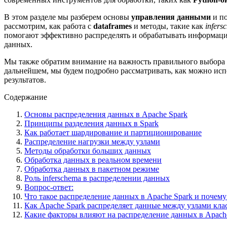
В этом разделе мы разберем основы
управления данными
и по
рассмотрим, как работа с
dataframes
и методы, такие как
infers
помогают эффективно распределять и обрабатывать информац
данных.
Мы также обратим внимание на важность правильного выбора 
дальнейшем, мы будем подробно рассматривать, как можно ис
результатов.
Содержание
Основы распределения данных в Apache Spark
Принципы разделения данных в Spark
Как работает шардирование и партиционирование
Распределение нагрузки между узлами
Методы обработки больших данных
Обработка данных в реальном времени
Обработка данных в пакетном режиме
Роль inferschema в распределении данных
Вопрос-ответ:
Что такое распределение данных в Apache Spark и почем
Как Apache Spark распределяет данные между узлами кла
Какие факторы влияют на распределение данных в Apache