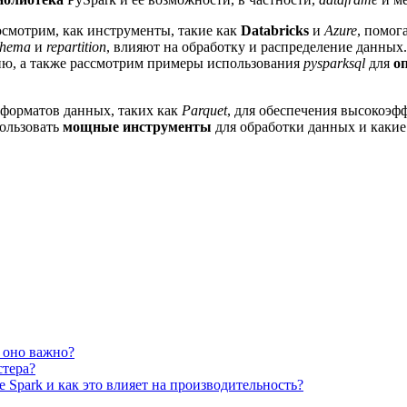
смотрим, как инструменты, такие как
Databricks
и
Azure
, помо
chema
и
repartition
, влияют на обработку и распределение данных.
ию, а также рассмотрим примеры использования
pysparksql
для
о
форматов данных, таких как
Parquet
, для обеспечения высокоэ
пользовать
мощные инструменты
для обработки данных и каки
у оно важно?
стера?
 Spark и как это влияет на производительность?