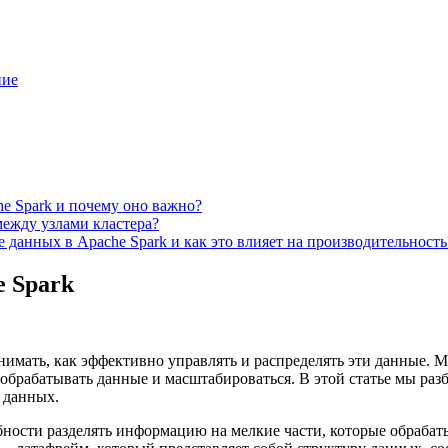
ние
he Spark и почему оно важно?
между узлами кластера?
данных в Apache Spark и как это влияет на производительность
e Spark
имать, как эффективно управлять и распределять эти данные. 
 обрабатывать данные и масштабироваться. В этой статье мы ра
 данных.
бности разделять информацию на мелкие части, которые обрабат