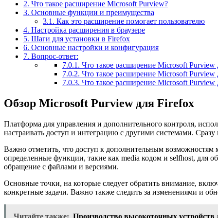
2.
Что такое расширение Microsoft Purview?
3.
Основные функции и преимущества
3.1.
Как это расширение помогает пользователю
4.
Настройка расширения в браузере
5.
Шаги для установки в Firefox
6.
Основные настройки и конфигурация
7.
Вопрос-ответ:
7.0.1.
Что такое расширение Microsoft Purview д
7.0.2.
Что такое расширение Microsoft Purview 
7.0.3.
Что такое расширение Microsoft Purview 
Обзор Microsoft Purview для Firefox
Платформа для управления и дополнительного контроля, испол
настраивать доступ и интеграцию с другими системами. Сразу
Важно отметить, что доступ к дополнительным возможностям м
определенные функции, такие как media кодом и selfhost, для 
обращение с файлами и версиями.
Основные точки, на которые следует обратить внимание, вклю
конкретные задачи. Важно также следить за изменениями и об
Читайте также:
Производство высокоточных устройств 