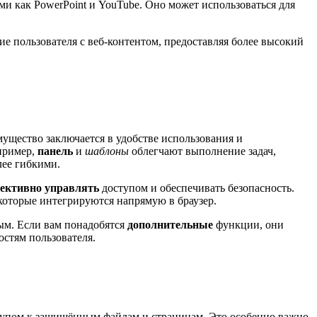
и как PowerPoint и YouTube. Оно может использоваться для
е пользователя с веб-контентом, предоставляя более высокий
ущество заключается в удобстве использования и
пример,
панель
и
шаблоны
облегчают выполнение задач,
лее гибкими.
ективно управлять
доступом и обеспечивать безопасность.
 которые интегрируются напрямую в браузер.
ым. Если вам понадобятся
дополнительные
функции, они
остям пользователя.
тупом к защищённым файлам и страницам. Это особенно важно,