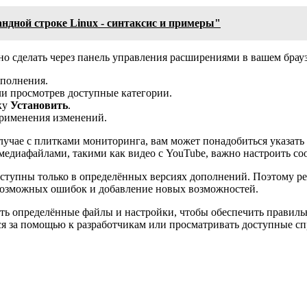
андной строке Linux - синтаксис и примеры"
о сделать через панель управления расширениями в вашем брау
ополнения.
ли просмотрев доступные категории.
ку
Установить
.
применения изменений.
учае с плитками мониторинга, вам может понадобиться указать
едиафайлами, такими как видео с YouTube, важно настроить со
ступны только в определённых версиях дополнений. Поэтому ре
 возможных ошибок и добавление новых возможностей.
ть определённые файлы и настройки, чтобы обеспечить правил
ься за помощью к разработчикам или просматривать доступные с