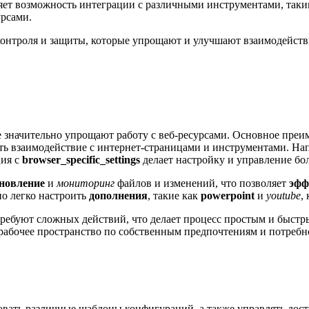
ет возможность интеграции с различными инструментами, таким
урсами.
контроля и защиты, которые упрощают и улучшают взаимодействи
 значительно упрощают работу с веб-ресурсами. Основное преим
ть взаимодействие с интернет-страницами и инструментами. На
ция с
browser_specific_settings
делает настройку и управление бо
бновление
и
мониторинг
файлов и изменений, что позволяет
эфф
о легко настроить
дополнения
, такие как
powerpoint
и
youtube
,
ребуют сложных действий, что делает процесс простым и быстр
ь рабочее пространство по собственным предпочтениям и потребн
вать различные шаблоны конфигураций, а также управлять дос