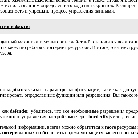
ым использованием определённого кода или скриптов. Расширен
езопасность и упрощать процесс управления данными.
бытия и факты
ащитный механизм и мониторинг действий, становится возможн
ь качество работы с интернет-ресурсами. В итоге, этот инстру
узера.
 понадобится указать параметры конфигурации, такие как досту
ктивировать определенные функции или разрешения. Вы также 
и как
defender
, убедитесь, что все необходимые разрешения пред
возможность управления настройками через
borderifyjs
или другие 
тельной информации, всегда можно обратиться к
more
ресурсам 
ь
потери
данных и обеспечить надежную защиту вашего профиля