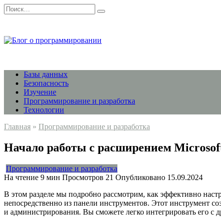
Перейти
Search
к
for:
содержанию
Базы данных
Безопасность
Изучение
Программирование и разработка
Технологии
Главная
»
Программирование и разработка
Начало работы с расширением Microsoft
Программирование и разработка
На чтение
9 мин
Просмотров
21
Опубликовано
15.09.2024
В этом разделе мы подробно рассмотрим, как эффективно настр
непосредственно из панели инструментов. Этот инструмент со
и администрирования. Вы сможете легко интегрировать его с 