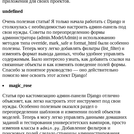
приложения для своих проектов.
undefined
Очень полезная статья! Я только начала работать с Django и
столкнулась с необходимостью настроить админ-панель под
свои нужды. Советы по переопределению формы
администратора (admin.ModelAdmin) и использованию
методов типа override, mark_safe и format_html были особенно
полезны. Теперь могу легко добавлять фильтры (list_filter) и
изменять формат вывода данных, чтобы удобнее управлять
содержимым. Было интересно узнать, как добавить ссылки на
связанные объекты и как изменять поведение полей формы.
Спасибо за понятное руководство — оно действительно
помогло мне освоить этот аспект Django!
magic_rose
Статья про кастомизацию админ-панели Django отлично
объясняет, как легко настроить этот инструмент под свои
нужды. Особенно полезным оказался раздел о
переопределении шаблонов и изменении полей объектов
моделей. Теперь я могу легко управлять данными домашних
заданий и тестирования университетских вампиров, просто
изменив классы в
. Добавление фильтров и
admin.py
поисковых полей сделало страницы администрирования