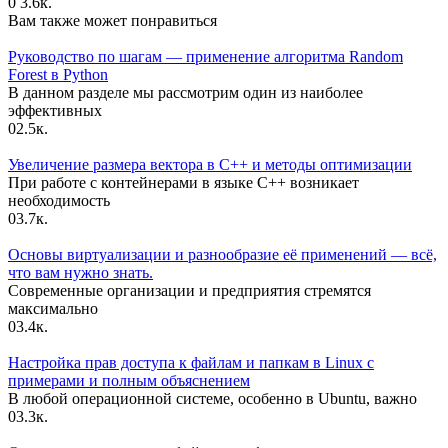
0
3.6к.
Вам также может понравиться
Руководство по шагам — применение алгоритма Random
Forest в Python
В данном разделе мы рассмотрим один из наиболее
эффективных
0
2.5к.
Увеличение размера вектора в C++ и методы оптимизации
При работе с контейнерами в языке C++ возникает
необходимость
0
3.7к.
Основы виртуализации и разнообразие её применений — всё,
что вам нужно знать.
Современные организации и предприятия стремятся
максимально
0
3.4к.
Настройка прав доступа к файлам и папкам в Linux с
примерами и полным объяснением
В любой операционной системе, особенно в Ubuntu, важно
0
3.3к.