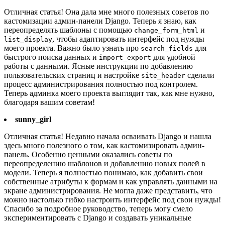
Отличная статья! Она дала мне много полезных советов по
кастомизации админ-панели Django. Теперь я знаю, как
переопределять шаблоны с помощью
и
change_form_html
, чтобы адаптировать интерфейс под нужды
list_display
моего проекта. Важно было узнать про
для
search_fields
быстрого поиска данных и
для удобной
import_export
работы с данными. Ясные инструкции по добавлению
пользовательских страниц и настройке
сделали
site_header
процесс администрирования полностью под контролем.
Теперь админка моего проекта выглядит так, как мне нужно,
благодаря вашим советам!
sunny_girl
Отличная статья! Недавно начала осваивать Django и нашла
здесь много полезного о том, как кастомизировать админ-
панель. Особенно ценными оказались советы по
переопределению шаблонов и добавлению новых полей в
модели. Теперь я полностью понимаю, как добавить свои
собственные атрибуты к формам и как управлять данными на
экране администрирования. Не могла даже представить, что
можно настолько гибко настроить интерфейс под свои нужды!
Спасибо за подробное руководство, теперь могу смело
экспериментировать с Django и создавать уникальные