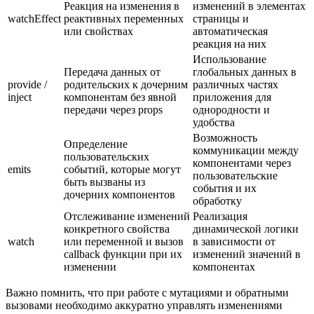
Реакция на изменения в
изменений в элементах
watchEffect
реактивных переменных
страницы и
или свойствах
автоматическая
реакция на них
Использование
Передача данных от
глобальных данных в
provide /
родительских к дочерним
различных частях
inject
компонентам без явной
приложения для
передачи через props
однородности и
удобства
Возможность
Определение
коммуникации между
пользовательских
компонентами через
emits
событий, которые могут
пользовательские
быть вызваны из
события и их
дочерних компонентов
обработку
Отслеживание изменений
Реализация
конкретного свойства
динамической логики
watch
или переменной и вызов
в зависимости от
callback функции при их
изменений значений в
изменении
компонентах
Важно помнить, что при работе с мутациями и обратными
вызовами необходимо аккуратно управлять изменениями