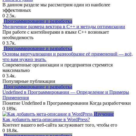
В данном разделе мы рассмотрим один из наиболее
эффективных
0
2.5к.
Программирование и разработка
Увеличение размера вектора в C++ и методы оптимизации
При работе с контейнерами в языке C++ возникает
необходимость
0
3.7к.
Программирование и разработка
Основы виртуализации и разнообразие её применений — всё,
что вам нужно знать.
Современные организации и предприятия стремятся
максимально
0
3.4к.
Популярные публикации
Программирование и разработка
Undefined в Программировании — Определение и Примеры
Применения
Понятие Undefined в Программировании Когда разработчики
0
189к.
Изучение
Как добавить мета-описание в WordPress?
Контент вашего веб-сайта заслуживает того, чтобы его
0
18.8к.
Программирование и разработка