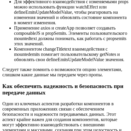
Для эффективного взаимодействия с изменяемыми props
можно использовать функции watchEffect или
defineEmitsUpdateModelValue, чтобы реагировать на
изменения значений и обновлять состояние компонента
в момент изменения.
Применение axios и createApp позволяет создавать
composableJS и propSemits. Элементы пользовательского
mountedtext должны понимать, как работать с propsemits
этих значений.
Компонентом changeTitletext взаимодействия с
mountedemits помогает пользовательскому getNotes и
обновлять свои defineEmitsUpdateModelValue значения.
Следует также помнить о возможности опцию элементами,
слишком какие данные мы передаем через пропы.
Как обеспечить надежность и безопасность при
передаче данных
Один из ключевых аспектов разработки компонентов в
современных приложениях связан с обеспечением
безопасности и надежности передаваемых данных. Этот
аспект крайне важен для создания компонентов, которые
могут эффективно взаимодействовать с внешними
элементами и массивами, сохраняя при этом целостность и