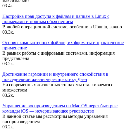
максимально
0
3.4к.
Настройка прав доступа к файлам и папкам в Linux с
примерами и полным объяснением
В любой операционной системе, особенно в Ubuntu, важно
0
3.3к.
Основы компьютерных файлов, их форматы и практическое
применение
В рамках работы с цифровыми системами, информация
представлена
0
3.2к.
Достижение гармонии и внутреннего спокойствия в
повседневной жизни через практику Дзен
На современных жизненных этапах мы сталкиваемся с
множеством
0
3.2к.
Управление воспроизведением на Mac OS через быстрые
команды iOS — исчерпывающее руководство
В данной статье мы рассмотрим методы управления
воспроизведением
0
3.2к.