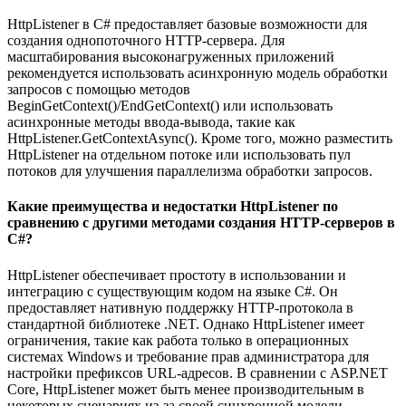
HttpListener в C# предоставляет базовые возможности для
создания однопоточного HTTP-сервера. Для
масштабирования высоконагруженных приложений
рекомендуется использовать асинхронную модель обработки
запросов с помощью методов
BeginGetContext()/EndGetContext() или использовать
асинхронные методы ввода-вывода, такие как
HttpListener.GetContextAsync(). Кроме того, можно разместить
HttpListener на отдельном потоке или использовать пул
потоков для улучшения параллелизма обработки запросов.
Какие преимущества и недостатки HttpListener по
сравнению с другими методами создания HTTP-серверов в
C#?
HttpListener обеспечивает простоту в использовании и
интеграцию с существующим кодом на языке C#. Он
предоставляет нативную поддержку HTTP-протокола в
стандартной библиотеке .NET. Однако HttpListener имеет
ограничения, такие как работа только в операционных
системах Windows и требование прав администратора для
настройки префиксов URL-адресов. В сравнении с ASP.NET
Core, HttpListener может быть менее производительным в
некоторых сценариях из-за своей синхронной модели