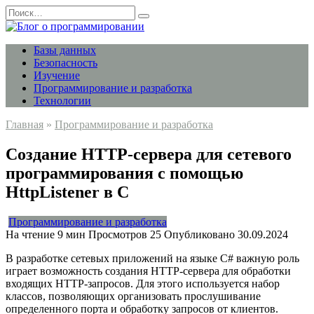
Перейти
Search
к
for:
содержанию
Базы данных
Безопасность
Изучение
Программирование и разработка
Технологии
Главная
»
Программирование и разработка
Создание HTTP-сервера для сетевого
программирования с помощью
HttpListener в C
Программирование и разработка
На чтение
9 мин
Просмотров
25
Опубликовано
30.09.2024
В разработке сетевых приложений на языке C# важную роль
играет возможность создания HTTP-сервера для обработки
входящих HTTP-запросов. Для этого используется набор
классов, позволяющих организовать прослушивание
определенного порта и обработку запросов от клиентов.