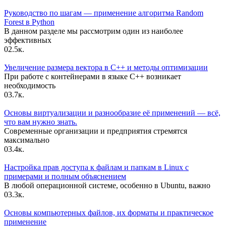
Руководство по шагам — применение алгоритма Random
Forest в Python
В данном разделе мы рассмотрим один из наиболее
эффективных
0
2.5к.
Увеличение размера вектора в C++ и методы оптимизации
При работе с контейнерами в языке C++ возникает
необходимость
0
3.7к.
Основы виртуализации и разнообразие её применений — всё,
что вам нужно знать.
Современные организации и предприятия стремятся
максимально
0
3.4к.
Настройка прав доступа к файлам и папкам в Linux с
примерами и полным объяснением
В любой операционной системе, особенно в Ubuntu, важно
0
3.3к.
Основы компьютерных файлов, их форматы и практическое
применение