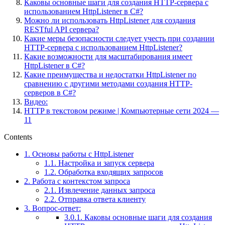
Каковы основные шаги для создания HTTP-сервера с
использованием HttpListener в C#?
Можно ли использовать HttpListener для создания
RESTful API сервера?
Какие меры безопасности следует учесть при создании
HTTP-сервера с использованием HttpListener?
Какие возможности для масштабирования имеет
HttpListener в C#?
Какие преимущества и недостатки HttpListener по
сравнению с другими методами создания HTTP-
серверов в C#?
Видео:
HTTP в текстовом режиме | Компьютерные сети 2024 —
11
Contents
1.
Основы работы с HttpListener
1.1.
Настройка и запуск сервера
1.2.
Обработка входящих запросов
2.
Работа с контекстом запроса
2.1.
Извлечение данных запроса
2.2.
Отправка ответа клиенту
3.
Вопрос-ответ:
3.0.1.
Каковы основные шаги для создания