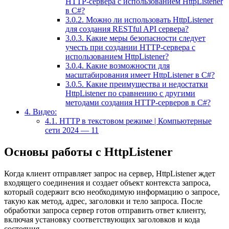
HTTP-сервера с использованием HttpListener
в C#?
3.0.2.
Можно ли использовать HttpListener
для создания RESTful API сервера?
3.0.3.
Какие меры безопасности следует
учесть при создании HTTP-сервера с
использованием HttpListener?
3.0.4.
Какие возможности для
масштабирования имеет HttpListener в C#?
3.0.5.
Какие преимущества и недостатки
HttpListener по сравнению с другими
методами создания HTTP-серверов в C#?
4.
Видео:
4.1.
HTTP в текстовом режиме | Компьютерные
сети 2024 — 11
Основы работы с HttpListener
Когда клиент отправляет запрос на сервер, HttpListener ждет
входящего соединения и создает объект контекста запроса,
который содержит всю необходимую информацию о запросе,
такую как метод, адрес, заголовки и тело запроса. После
обработки запроса сервер готов отправить ответ клиенту,
включая установку соответствующих заголовков и кода
состояния.