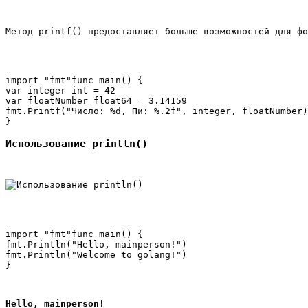
Метод 
printf()
 предоставляет больше возможностей для фо
import "fmt"func main() {

var integer int = 42

var floatNumber float64 = 3.14159

fmt.Printf("Число: %d, Пи: %.2f", integer, floatNumber)

Использование println()
import "fmt"func main() {

fmt.Println("Hello, mainperson!")

fmt.Println("Welcome to golang!")

Hello, mainperson!