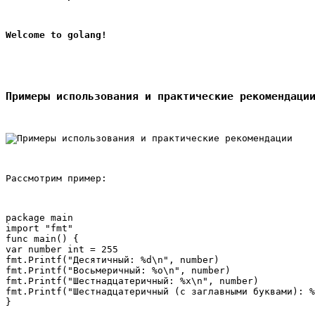
Welcome to golang!
Примеры использования и практические рекомендаци
Рассмотрим пример:
package main

import "fmt"

func main() {

var number int = 255

fmt.Printf("Десятичный: %d\n", number)

fmt.Printf("Восьмеричный: %o\n", number)

fmt.Printf("Шестнадцатеричный: %x\n", number)

fmt.Printf("Шестнадцатеричный (с заглавными буквами): %