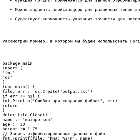
Функция 
Fprintf
 применяется для записи отформатиро
Можно задавать плейсхолдеры для различных типов зн
Существует возможность указания точности для чисел
Рассмотрим пример, в котором мы будем использовать 
Fpri
package main

import (

"fmt"

"os"

)

func main() {

file, err := os.Create("output.txt")

if err != nil {

fmt.Println("Ошибка при создании файла:", err)

return

}

defer file.Close()

name := "mainperson"

age := 30

height := 1.75

// Запись отформатированных данных в файл

fmt.Fprintf(file, "Имя: %s\n", name)
