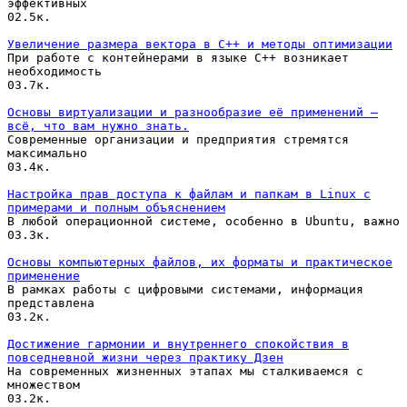
эффективных
0
2.5к.
Увеличение размера вектора в C++ и методы оптимизации
При работе с контейнерами в языке C++ возникает
необходимость
0
3.7к.
Основы виртуализации и разнообразие её применений —
всё, что вам нужно знать.
Современные организации и предприятия стремятся
максимально
0
3.4к.
Настройка прав доступа к файлам и папкам в Linux с
примерами и полным объяснением
В любой операционной системе, особенно в Ubuntu, важно
0
3.3к.
Основы компьютерных файлов, их форматы и практическое
применение
В рамках работы с цифровыми системами, информация
представлена
0
3.2к.
Достижение гармонии и внутреннего спокойствия в
повседневной жизни через практику Дзен
На современных жизненных этапах мы сталкиваемся с
множеством
0
3.2к.