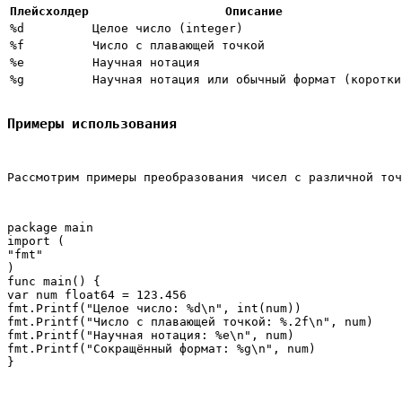
Плейсхолдер
Описание
%d
Целое число (integer)
%f
Число с плавающей точкой
%e
Научная нотация
%g
Научная нотация или обычный формат (коротки
Примеры использования
Рассмотрим примеры преобразования чисел с различной точ
package main

import (

"fmt"

)

func main() {

var num float64 = 123.456

fmt.Printf("Целое число: %d\n", int(num))

fmt.Printf("Число с плавающей точкой: %.2f\n", num)

fmt.Printf("Научная нотация: %e\n", num)

fmt.Printf("Сокращённый формат: %g\n", num)
