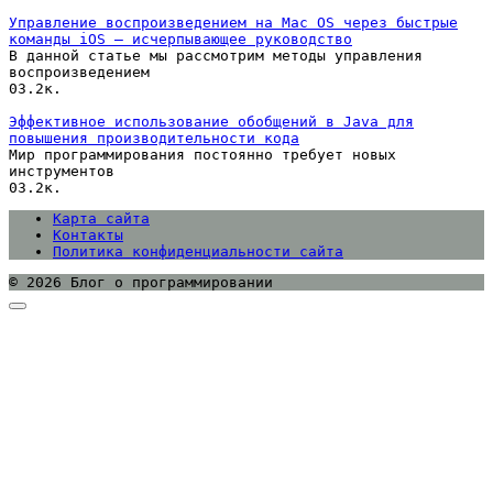
Управление воспроизведением на Mac OS через быстрые
команды iOS — исчерпывающее руководство
В данной статье мы рассмотрим методы управления
воспроизведением
0
3.2к.
Эффективное использование обобщений в Java для
повышения производительности кода
Мир программирования постоянно требует новых
инструментов
0
3.2к.
Карта сайта
Контакты
Политика конфиденциальности сайта
© 2026 Блог о программировании