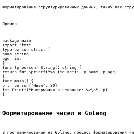
Форматирование структурированных данных, таких как стру
Пример:
package main

import "fmt"

type person struct {

name string

age  int

}

func (p person) String() string {

return fmt.Sprintf("%s (%d лет)", p.name, p.age)

}

func main() {

p := person{"Иван", 30}

fmt.Printf("Информация о человеке: %v\n", p)

Форматирование чисел в Golang
В программировании на Golang, процесс форматирования чи