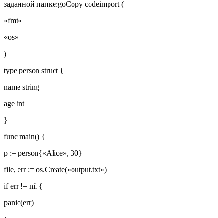
заданной папке:goCopy codeimport (
«fmt»
«os»
)
type person struct {
name string
age int
}
func main() {
p := person{«Alice», 30}
file, err := os.Create(«output.txt»)
if err != nil {
panic(err)