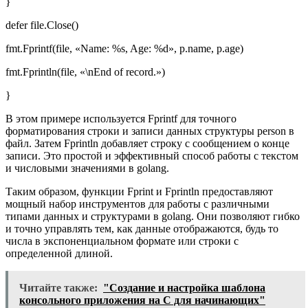
}
defer file.Close()
fmt.Fprintf(file, «Name: %s, Age: %d», p.name, p.age)
fmt.Fprintln(file, «\nEnd of record.»)
}
В этом примере используется Fprintf для точного
форматирования строки и записи данных структуры person в
файл. Затем Fprintln добавляет строку с сообщением о конце
записи. Это простой и эффективный способ работы с текстом
и числовыми значениями в golang.
Таким образом, функции Fprint и Fprintln предоставляют
мощный набор инструментов для работы с различными
типами данных и структурами в golang. Они позволяют гибко
и точно управлять тем, как данные отображаются, будь то
числа в экспоненциальном формате или строки с
определенной длиной.
Читайте также:
"Создание и настройка шаблона
консольного приложения на C для начинающих"