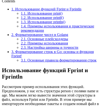
Contents
1.
Использование функций Fprint и Fprintln
1.1.
Использование print()
1.2.
Использование printf()
1.3.
Использование println()
1.4.
Примеры использования и практические
рекомендации
2.
Форматирование чисел в Golang
2.1.
Основные плейсхолдеры
2.2.
Примеры использования
2.3.
Настройка ширины и точности
3.
Форматирование строк в Go: основы и функция
Fprintf
3.1.
Основные правила форматирования строк
Использование функций Fprint и
Fprintln
Рассмотрим пример использования этих функций.
Предположим, у нас есть структура person с полями name и
age. Мы можем легко вывести значения этой структуры в
файл, используя Fprint или Fprintln. В этом примере мы
импортируем необходимые пакеты и создаем новый файл в