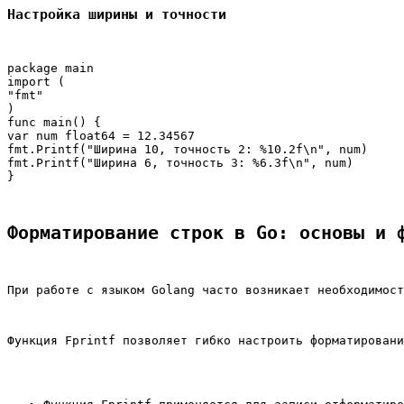
Настройка ширины и точности
package main

import (

"fmt"

)

func main() {

var num float64 = 12.34567

fmt.Printf("Ширина 10, точность 2: %10.2f\n", num)

fmt.Printf("Ширина 6, точность 3: %6.3f\n", num)

Форматирование строк в Go: основы и 
При работе с языком Golang часто возникает необходимост
Функция 
Fprintf
 позволяет гибко настроить форматировани