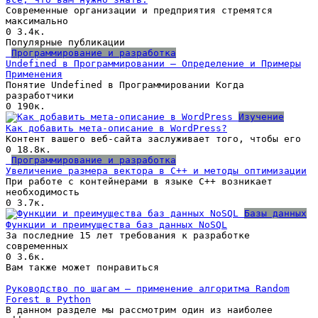
Современные организации и предприятия стремятся
максимально
0
3.4к.
Популярные публикации
Программирование и разработка
Undefined в Программировании — Определение и Примеры
Применения
Понятие Undefined в Программировании Когда
разработчики
0
190к.
Изучение
Как добавить мета-описание в WordPress?
Контент вашего веб-сайта заслуживает того, чтобы его
0
18.8к.
Программирование и разработка
Увеличение размера вектора в C++ и методы оптимизации
При работе с контейнерами в языке C++ возникает
необходимость
0
3.7к.
Базы данных
Функции и преимущества баз данных NoSQL
За последние 15 лет требования к разработке
современных
0
3.6к.
Вам также может понравиться
Руководство по шагам — применение алгоритма Random
Forest в Python
В данном разделе мы рассмотрим один из наиболее