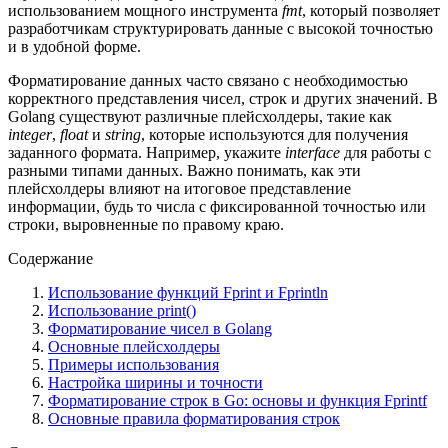
использованием мощного инструмента
fmt
, который позволяет
разработчикам структурировать данные с высокой точностью
и в удобной форме.
Форматирование данных часто связано с необходимостью
корректного представления чисел, строк и других значений. В
Golang существуют различные плейсхолдеры, такие как
integer
,
float
и
string
, которые используются для получения
заданного формата. Например, укажите
interface
для работы с
разными типами данных. Важно понимать, как эти
плейсхолдеры влияют на итоговое представление
информации, будь то числа с фиксированной точностью или
строки, выровненные по правому краю.
Содержание
Использование функций Fprint и Fprintln
Использование print()
Форматирование чисел в Golang
Основные плейсхолдеры
Примеры использования
Настройка ширины и точности
Форматирование строк в Go: основы и функция Fprintf
Основные правила форматирования строк