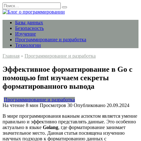
Перейти
Search
к
for:
содержанию
Базы данных
Безопасность
Изучение
Программирование и разработка
Технологии
Главная
»
Программирование и разработка
Эффективное форматирование в Go с
помощью fmt изучаем секреты
форматированного вывода
Программирование и разработка
На чтение
8 мин
Просмотров
30
Опубликовано
20.09.2024
В мире программирования важным аспектом является умение
правильно и эффективно представлять данные. Это особенно
актуально в языке
Golang
, где форматирование занимает
значительное место. Данная статья посвящена изучению
научных подходов к форматированию данных с