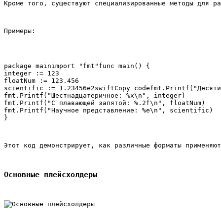
Кроме того, существуют специализированные методы для ра
Примеры:
package mainimport "fmt"func main() {

integer := 123

floatNum := 123.456

scientific := 1.23456e2swiftCopy codefmt.Printf("Десяти
fmt.Printf("Шестнадцатеричное: %x\n", integer)

fmt.Printf("С плавающей запятой: %.2f\n", floatNum)

fmt.Printf("Научное представление: %e\n", scientific)

Этот код демонстрирует, как различные форматы применяют
Основные плейсхолдеры