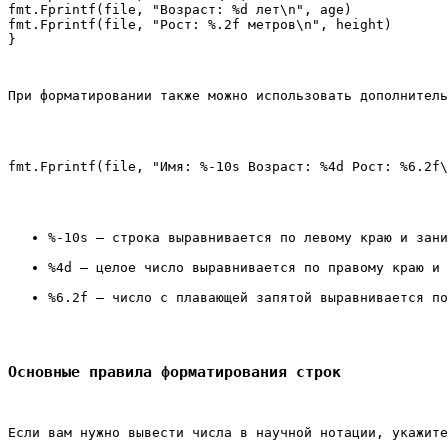
fmt.Fprintf(file, "Возраст: %d лет\n", age)

fmt.Fprintf(file, "Рост: %.2f метров\n", height)

При форматировании также можно использовать дополнитель
%-10s
 – строка выравнивается по левому краю и зани
%4d
 – целое число выравнивается по правому краю и 
%6.2f
 – число с плавающей запятой выравнивается по
Основные правила форматирования строк
Если вам нужно вывести числа в научной нотации, укажите