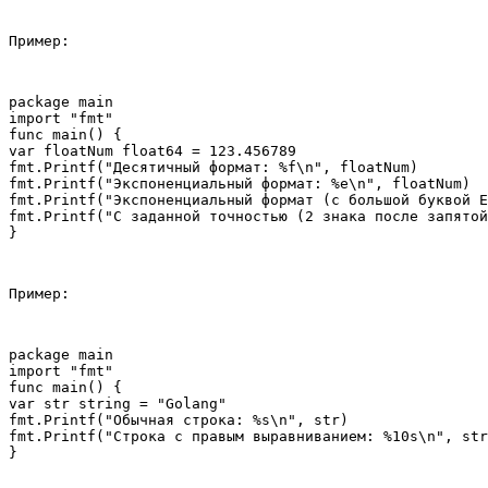
Пример:
package main

import "fmt"

func main() {

var floatNum float64 = 123.456789

fmt.Printf("Десятичный формат: %f\n", floatNum)

fmt.Printf("Экспоненциальный формат: %e\n", floatNum)

fmt.Printf("Экспоненциальный формат (с большой буквой E
fmt.Printf("С заданной точностью (2 знака после запятой
Пример:
package main

import "fmt"

func main() {

var str string = "Golang"

fmt.Printf("Обычная строка: %s\n", str)

fmt.Printf("Строка с правым выравниванием: %10s\n", str