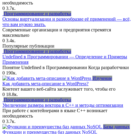
необходимость
0
3.7к.
Программирование и разработка
Основы виртуализации и разнообразие её применений — всё,
что вам нужно знать.
Современные организации и предприятия стремятся
максимально
0
3.4к.
Популярные публикации
Программирование и разработка
Undefined в Программировании — Определение и Примеры
Применения
Понятие Undefined в Программировании Когда разработчики
0
190к.
Изучение
Как добавить мета-описание в WordPress?
Контент вашего веб-сайта заслуживает того, чтобы его
0
18.8к.
Программирование и разработка
Увеличение размера вектора в C++ и методы оптимизации
При работе с контейнерами в языке C++ возникает
необходимость
0
3.7к.
Базы данных
Функции и преимущества баз данных NoSQL