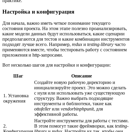
практике.
Настройка и конфигурация
Для начала, важно иметь четкое понимание текущего
состояния проекта. На этом этапе полезно проанализировать,
какие модели данных будут использоваться, какие сценарии
предполагаются для тестов и какие комбинации инструментов
подходят лучше всего. Например,
redux
и
testing-library
часто
применяются вместе, чтобы тестировать работу с состоянием
приложения и http-запросами.
Вот несколько шагов для настройки и конфигурации:
Шаг
Описание
Создайте новую рабочую директорию и
инициализируйте проект. Это можно сделать
с нуля или использовать уже существующую
1. Установка
структуру. Важно выбрать подходящие
окружения
инструменты и библиотеки, такие как
ottofeller
или
vendorbinphpunit
, для
эффективной работы.
Настройте инструменты для работы с тестами.
2.
В этом помогут такие фреймворки, как
testing-
Конфигурация
library
и
redux
. Настройте их так, чтобы они