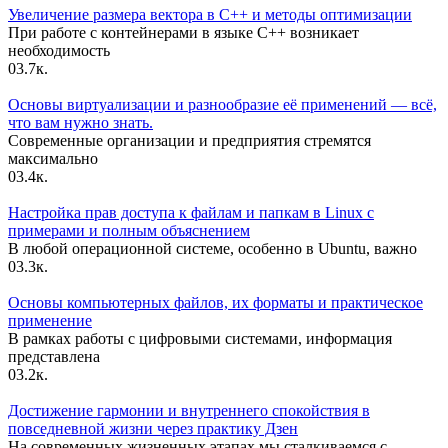
Увеличение размера вектора в C++ и методы оптимизации
При работе с контейнерами в языке C++ возникает
необходимость
0
3.7к.
Основы виртуализации и разнообразие её применений — всё,
что вам нужно знать.
Современные организации и предприятия стремятся
максимально
0
3.4к.
Настройка прав доступа к файлам и папкам в Linux с
примерами и полным объяснением
В любой операционной системе, особенно в Ubuntu, важно
0
3.3к.
Основы компьютерных файлов, их форматы и практическое
применение
В рамках работы с цифровыми системами, информация
представлена
0
3.2к.
Достижение гармонии и внутреннего спокойствия в
повседневной жизни через практику Дзен
На современных жизненных этапах мы сталкиваемся с